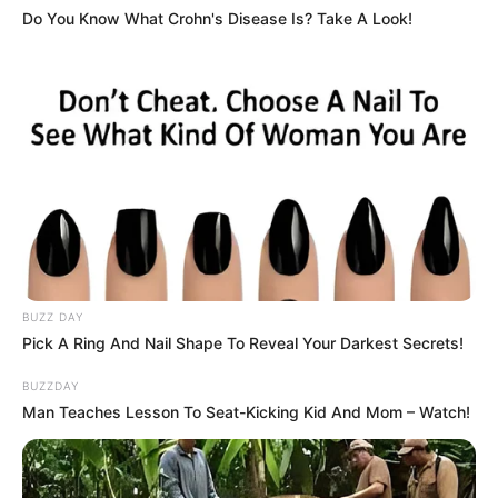
Do You Know What Crohn's Disease Is? Take A Look!
BUZZ DAY
Pick A Ring And Nail Shape To Reveal Your Darkest Secrets!
Tags
Accident News
Surendranagar
Surendranagar Accident
અકસ્માત
BUZZDAY
Man Teaches Lesson To Seat-Kicking Kid And Mom – Watch!
અમારી યુટ્યુબ ચેનલ ને Subscribe કરો