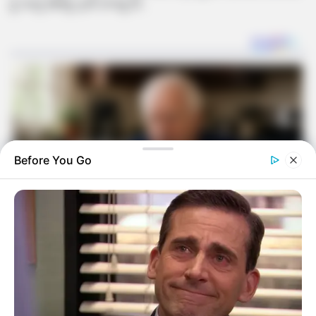
દુઃખનું મોંજુ ફરી વળ્યું છે.
Before You Go