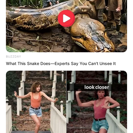
Latest News
અમદાવાદમાં મેયરને જોતા જ 3 દિવસથી પાણીમાં
રહેલા લોકોનો બાટલો ફાટ્યો
2 weeks ago
BUZZDAY
What This Snake Does—Experts Say You Can't Unsee It
‘વિદ્યાર્થીઓને મારવાનો આદેશ કોણે આપ્યો, પેલેટ
ગનનો ઉપયોગ કરવાની મંજુરી કોણે આપી? રાહુલ
ગાંધીએ અમિત શાહને પત્ર લખ્યો
2 weeks ago
કેનેડામાં કાર અકસ્માતમાં અમદાવાદના કોમ્પ્યુટર
એન્જિનિયરનું મોત
2 weeks ago
પેપર લીક વિરુદ્ધ કાલે નવું બિલ આવી શકે છે, 10
વર્ષની જેલ અને 10 કરોડ સુધીના દંડની જોગવાઈ