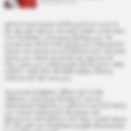
September 8, 2024
સુરેન્દ્રનગરના સાયલા ચોટીલા હાઈવે કાર રસ્તા પર
મૃત પશુ સાથે અથડાતા અકસ્માત સર્જાતા કારમાં સવાર
કાકા ભત્રીજાના કરૂણ મૃત્યુ નીપજ્યા હતા. આ
ઘટનામાં સાત લોકોને ઈજા પહોંચી હતી. ઈજાગ્રસ્તોને
સારવાર માટે સાયલા સરકારી હોસ્પિટલ ખાતે ખસેડવામાં
આવ્યા હતા. જ્યારે વધુ સારવાર માટે સુરેન્દ્રનગર
રીફર કરાયા હતા. ઈજાગ્રસ્તોમાં એકની હાલત ગંભીર
રહેલી છે. તમામ લોકો લીંબડીથી છાસિયા ભજનના
કાર્યક્રમ માટે જઈ રહ્યા હતા.
આ ઘટનામાં સવજીભાઈ કોશિયા અને કલ્પેશ
કોશિયાના કરુણ મૃત્યુ નીપજ્યા છે. મૃતકના
પરિવારજનોને જાણ થતા તે હોસ્પિટલ ખાતે દોડી આવ્યા
હતા. જ્યારે ઈજાગ્રસ્તોને વધુ સારવાર માટે
સુરેન્દ્રનગર ટીબી હોસ્પિટલ ખાતે રીફર કરવામાં આવ્યા
છે. તેની સાથે કાકા-ભત્રીજાના મૃત્યુથી પરિવારજનોમાં