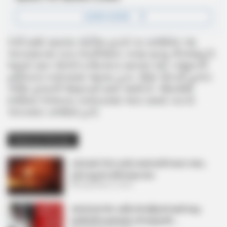
તેની સાથે સાયલા ચોટીલા હાઇવે પર સર્જાયેલ આ
અકસ્માતમાં કાકા ભત્રીજાના કરુણ મૃત્યુ નીપજ્યું છે.
જ્યારે સાત લોકોને ઇજા થતા સારવાર માટે નજીકની
હોસ્પિટલ ખસેડવામાં આવ્યા હતા. જેમાં એકની હાલત
ગંભીર હોવાની જાણકારી સામે આવી છે. લીંમડીથી
છાસિયા ભજનના કાર્યક્રમમાં જતા સમયે કારનો
અકસ્માત સર્જાયો હતો.
Related Articles
વડોદરામાં TVS ના શો રૂમમાં લાગી ભયંકર આગ,
250 વાહનો બળીને થયા ખાખ
September 8, 2024
રાજકોટમાં એક વ્યક્તિએ મહિલાને માર્યા લાફા,
ભાગીદારીના મામલામાં કરી લાફાવાળી….