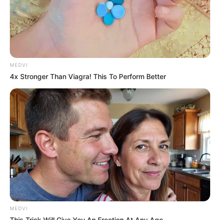
MEDVI
4x Stronger Than Viagra! This To Perform Better
MEDVI
This Trick Will Give You An Erection At Any Age