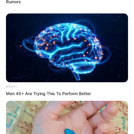
Rumors
MEDVI
Men 45+ Are Trying This To Perform Better