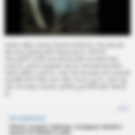
રાજ્ય સહિત સમગ્ર દેશમાં દરરોજ રોડ અકસ્માતમાં
મોત થતા હોવાનું સામે આવતું રહે છે. લોકોની
બેદરકારીને કારણે અકસ્માતના મોત માં વધારો થઈ
રહ્યો છે, હાલના સમયમાં આ રોડ અકસ્માતમાં મોટો
વધારો નોંધાઈ રહ્યો છે. ત્યારે આ અકસ્માત માં બનાવમાં
નાનાથી લઈને મોટા દરેક ભોગ બનતા રહે છે. ત્યારે વધુ
એક અકસ્માત સાયલા ચોટીલા હાઈવેથી સામે આવ્યો
છે.