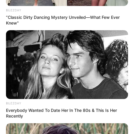
2 weeks ago
BUZZDAY
“Classic Dirty Dancing Mystery Unveiled—What Few Ever
મોદીએ રાતે 12 વાગ્યે વીડિયો મેસેજ જાહેર કરીને
Knew"
કહ્યું, પેપર લીક પર કડક નિર્ણય લેવાશે
2 weeks ago
Categories
Gujarat
3,834
India
2,164
News
1,078
Astrology
521
International
475
BUZZDAY
Everybody Wanted To Date Her In The 80s & This Is Her
health
463
Recently
Ajab Gajab
359
Politics
322