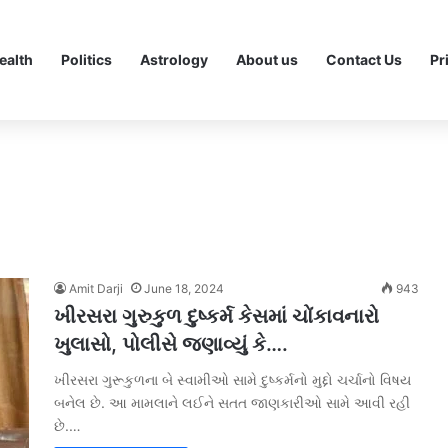
ealth
Politics
Astrology
About us
Contact Us
Pr
Amit Darji
June 18, 2024
943
ખીરસરા ગુરુકુળ દુષ્કર્મ કેસમાં ચોંકાવનારો
ખુલાસો, પોલીસે જણાવ્યું કે….
ખીરસરા ગુરૂકુળના બે સ્વામીઓ સામે દુષ્કર્મનો મુદ્દો ચર્ચાનો વિષય
બનેલ છે. આ મામલાને લઈને સતત જાણકારીઓ સામે આવી રહી
છે.…