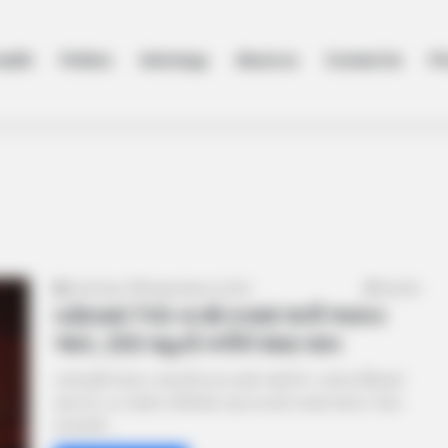
ealth
Politics
Astrology
About us
Contact Us
Pr
Amit Darji
September 8, 2024
26,239
વડોદરામાં TVS ના શો રૂમમાં લાગી ભયંકર
આગ, 250 વાહનો બળીને થયા ખાખ
વડોદરાથી ભયંકર આગની ઘટના સામે આવી છે. વડોદરા સિંધવાઈ
માતા રોડ પર આવેલ ટીવીએસ બાઇકના શો રૂમમાં ભયંકર આગ
લાગવાની…