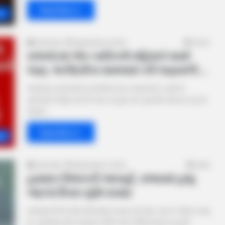
Read More »
ra
Amit Darji
September 8, 2024
25,451
રાજકોટમાં એક વ્યક્તિએ મહિલાને માર્યા
લાફા, ભાગીદારીના મામલામાં કરી લાફાવાળી….
રાજ્યમાં ક્રાઈમની ઘટનાઓમાં સતત વધારો થઈ રહ્યો છે.
ગુનેગારોને જાણે કોઈનો ભય ના હોય તેમ ગુનાઓ આચરતા રહે છે.
જ્યારે…
Read More »
at
Amit Darji
September 6, 2024
8,630
હવામાન વિભાગની આગાહી, રાજ્યમાં હજુ
આટલા દિવસ રહેશે વરસાદ
રાજ્યમાં છેલ્લા થોડા દિવસોમાં વરસા દનો રોદ્ર સ્વરૂપ જોવા મળ્યું
છે. રાજ્યમાં ભારે વરસાદના લીધે અનેક જિલ્લાઓ માં પૂરની