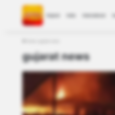
Gujarat
India
International
h
Home
/
gujarat news
gujarat news