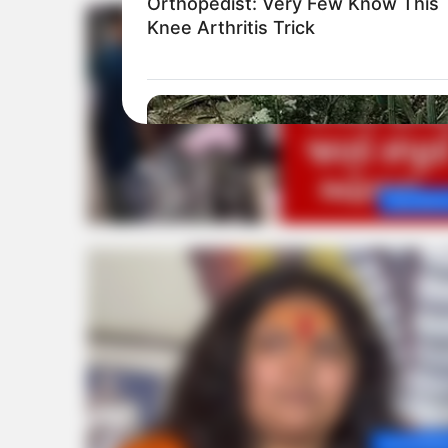
Orthopedist: Very Few Know This
Knee Arthritis Trick
Saurasht
BUZZ DAY
The Videos Of Hillary Clinton Tha
Ahmedaba