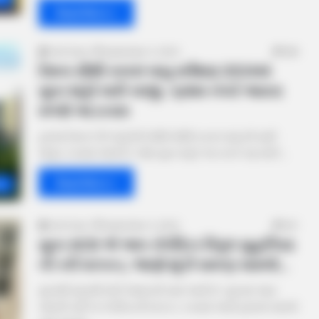
See Her Now
Read More »
Amit Darji
September 4, 2024
689
દેશના સૌથી સ્વચ્છ વાયુ સર્વેક્ષણ 2024માં
સુરત શહેરે મારી બાજી, પ્રથમ નંબરે આવતા
મળશે આ ઇનામ
હાલમાં દેશના 131 શહેરોની સૌથી સૌથી સ્વચ્છ શહેરની યાદી
જાહેર કરવામાં આવી છે. જેમાં સુરત શહેરે આ વખતે પણ મોટી…
BUZZ DAY
HABE
Read More »
at
ing
Live TV Shock: What Happened Next
A T
Stunned Millions
Sho
Amit Darji
September 4, 2024
941
સુરત ACB એ આપ કોર્પોરેટર વિપુલ સુહાગિયા
ની કરી ધરપકડ, જાણો શું છે સમગ્ર મામલો…
સુરતથી શહેરથી મોટી જાણકારી સામે આવી છે. સુરતમાં આમ
આદમી પાર્ટી નાં કોર્પોરેટરની ધરપકડ કરવામાં આવી હોવાનો મામલો