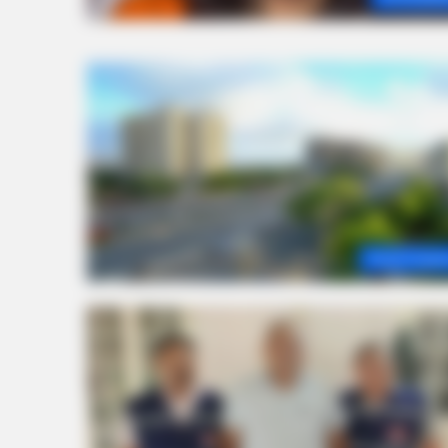
PAINFREE DEVICE
South Gujar
Why Seniors No Longer Fear Morn
Joint Pain