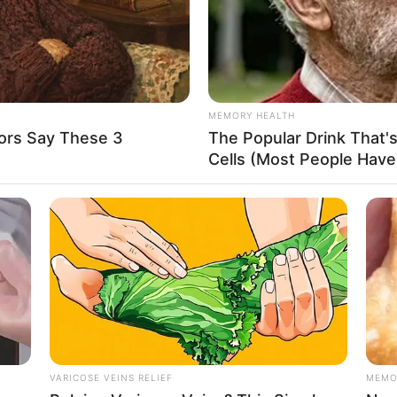
અડી જતા યુવાનનું મોત
રાજ્યમાં છેલ્લા થોડા દિવસોથી વરસાદી માહોલ બન્યો છે. એવામાં
વડોદરાથી એક દુઃખદ ઘટના સામે આવી છે. વડોદરા ના પાદરા
તાલુકાના…
ra
MEMORY HEALTH
Read More »
ors Say These 3
The Popular Drink That's
Cells (Most People Have 
Amit Darji
September 5, 2024
4,236
હવામાન વિભાગે રાજ્યમાં આ જિલ્લાઓમાં
આજે આપ્યું યલો એલર્ટ, અમદાવાદ માં પણ
રહેશે વરસાદ
રાજ્યમાં છેલ્લા થોડા દિવસોમાં વરસાદનો રોદ્ર સ્વરૂપ જોવા મળ્યું
છે. રાજ્યમાં ભારે વરસાદના લીધે અનેક જિલ્લાઓમાં પૂરની સ્થિતિ
સર્જાઈ ગઈ…
at
Read More »
VARICOSE VEINS RELIEF
MEMO