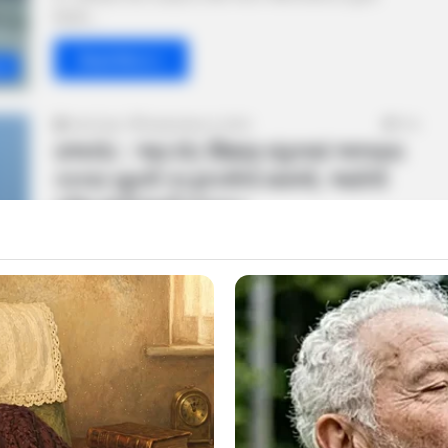
સ્થિતિ…
Read More »
at
Amit Darji
September 6, 2024
714
રાજકોટ : આટકોટ શિક્ષણ સંકુલમાં અભ્યાસ
કરનાર યુવતી પર દુષ્કર્મનો મામલો, આરોપી
પરેશ રાદડિયાની ધરપકડ
રાજ્યમાં સતત ક્રાઈમની ઘટનાઓમાં વધારો થઈ રહ્યો છે. જ્યારે
અવારનવાર દુષ્કર્મ, હત્યા, છેતરપિંડીની ઘટનાઓ સામે આવતી રહે
છે. ત્યારે આવી…
ra
Read More »
Amit Darji
September 5, 2024
709
વડોદરામાં સર્જાઈ દુઃખદ ઘટના : ગણેશ
પંડાલની કામગીરી દરમિયાન જીવંત વિજ વાયર