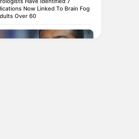
ologists Have Identified 7
ications Now Linked To Brain Fog
Adults Over 60
fe? Try Not To Smile When You