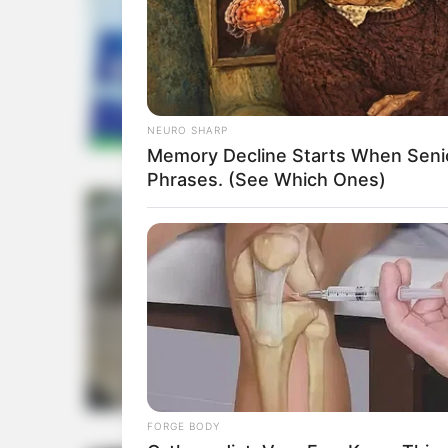
Vadoda
NEURO SHARP
Memory Decline Starts When Seni
Phrases. (See Which Ones)
Gujar
FORGE BODY