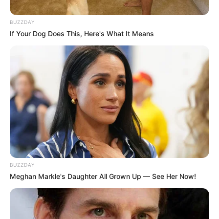
BUZZDAY
If Your Dog Does This, Here's What It Means
BUZZDAY
Meghan Markle's Daughter All Grown Up — See Her Now!