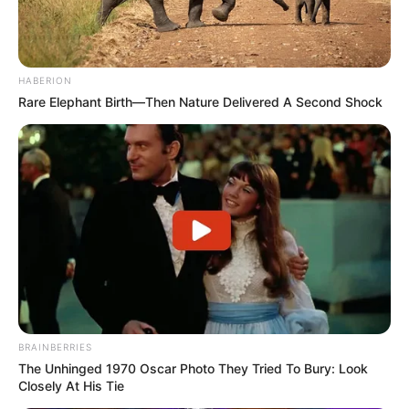
HABERION
Rare Elephant Birth—Then Nature Delivered A Second Shock
BRAINBERRIES
The Unhinged 1970 Oscar Photo They Tried To Bury: Look
Closely At His Tie