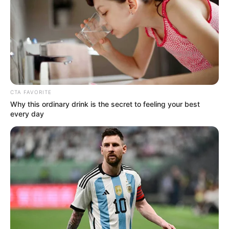
CTA FAVORITE
Why this ordinary drink is the secret to feeling your best
every day
વૃષભ-આજનો દિવસ તમારા માટે શાનદાર રહેવાનો છે.
આજે તમે તમારા મિત્રની મોટી ખુશીના ભાગ બનશો, તે
ખૂબ જ ખુશ રહેશે. આજે નોકરી કે ધંધામાં બેદરકાર ન
રહો.તમારું કામ બીજા પર ન છોડો, નહીં તો તમને
નુકસાન થઈ શકે છે. કોઈની પાસેથી ઉછીના લીધેલા
પૈસા વહેલામાં વહેલી તકે પરત કરી દેશે. આજે તમારા