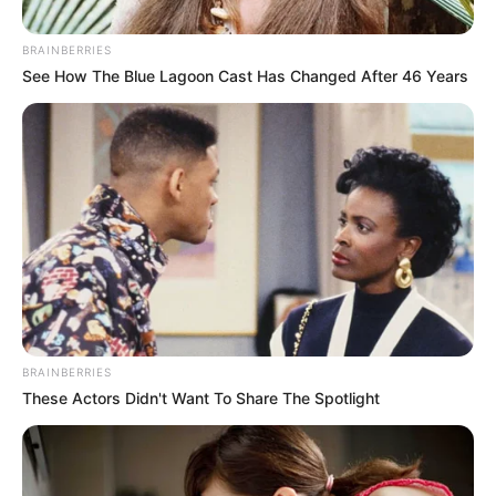
BRAINBERRIES
See How The Blue Lagoon Cast Has Changed After 46 Years
મેષ-આજનો દિવસ તમારા માટે ખાસ રહેશે. વૈવાહિક
સંબંધોમાં નારાજગી આજે સમાપ્ત થશે અને અમે
એકબીજા સાથે નવા સંબંધની શરૂઆત કરીશું. બાળકો
આજે ખૂબ જ ખુશ રહેશે, તેમની માંગ તેમના માતા-પિતા
આજે પૂરી કરશે. જેઓ સ્પર્ધાત્મક પરીક્ષાઓની તૈયારી
કરી રહ્યા છે, તેઓ તેમના લક્ષ્યો પર ધ્યાન કેન્દ્રિત કરે
છે. ટૂંક સમયમાં તમારી સફળતાની શક્યતાઓ છે.
સ્વાસ્થ્યની દૃષ્ટિએ આજે ​​તમે ફિટ રહેશો.
BRAINBERRIES
These Actors Didn't Want To Share The Spotlight