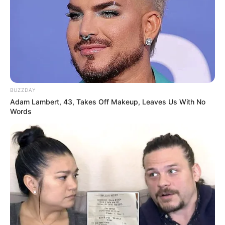
‘વિદ્યાર્થીઓને મારવાનો આદેશ કોણે આપ્યો, પેલેટ
ગનનો ઉપયોગ કરવાની મંજુરી કોણે આપી? રાહુલ
ગાંધીએ અમિત શાહને પત્ર લખ્યો
2 weeks ago
કેનેડામાં કાર અકસ્માતમાં અમદાવાદના કોમ્પ્યુટર
એન્જિનિયરનું મોત
2 weeks ago
BUZZDAY
Adam Lambert, 43, Takes Off Makeup, Leaves Us With No
Words
પેપર લીક વિરુદ્ધ કાલે નવું બિલ આવી શકે છે, 10
વર્ષની જેલ અને 10 કરોડ સુધીના દંડની જોગવાઈ
2 weeks ago
મોદીએ રાતે 12 વાગ્યે વીડિયો મેસેજ જાહેર કરીને
કહ્યું, પેપર લીક પર કડક નિર્ણય લેવાશે
2 weeks ago
Categories