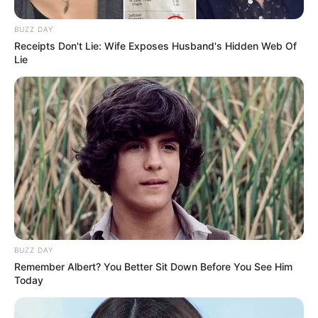
Gujarat
3,834
BUZZ DAY
India
2,164
Receipts Don't Lie: Wife Exposes Husband's Hidden Web Of
News
1,078
Lie
Astrology
521
International
475
health
463
Ajab Gajab
359
Politics
322
Bollywood
239
Crime
189
Vadodara
117
BUZZ DAY
Delhi
76
Remember Albert? You Better Sit Down Before You See Him
Today
Money
75
Sport
61