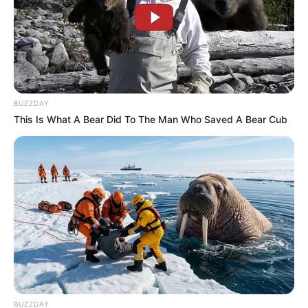
BUZZDAY
This Is What A Bear Did To The Man Who Saved A Bear Cub
BUZZDAY