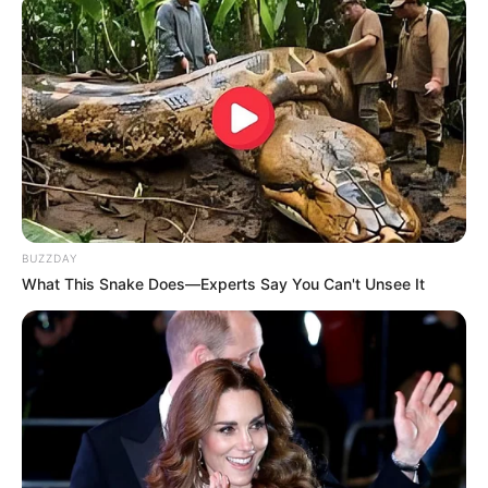
કેનેડામાં કાર અકસ્માતમાં અમદાવાદના કોમ્પ્યુટર
એન્જિનિયરનું મોત
2 weeks ago
પેપર લીક વિરુદ્ધ કાલે નવું બિલ આવી શકે છે, 10
વર્ષની જેલ અને 10 કરોડ સુધીના દંડની જોગવાઈ
2 weeks ago
મોદીએ રાતે 12 વાગ્યે વીડિયો મેસેજ જાહેર કરીને
કહ્યું, પેપર લીક પર કડક નિર્ણય લેવાશે
2 weeks ago
BUZZDAY
What This Snake Does—Experts Say You Can't Unsee It
Categories
Gujarat
3,834
India
2,164
News
1,078
Astrology
521