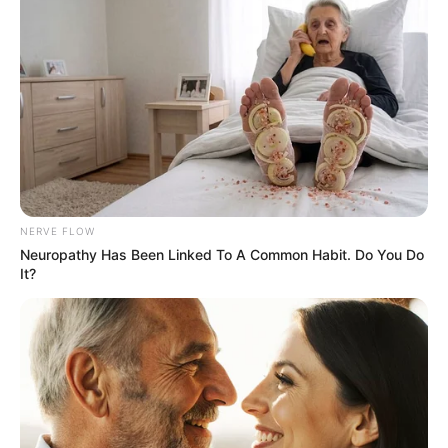
NERVE FLOW
Neuropathy Has Been Linked To A Common Habit. Do You Do
It?