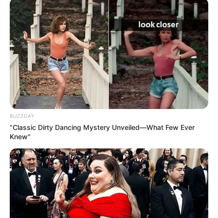
BUZZDAY
“Classic Dirty Dancing Mystery Unveiled—What Few Ever
Knew"