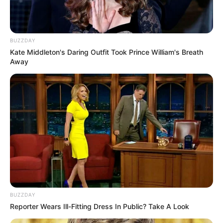
International
475
health
463
BUZZDAY
Ajab Gajab
359
Kate Middleton's Daring Outfit Took Prince William's Breath
Away
Politics
322
Bollywood
239
Crime
189
Vadodara
117
Delhi
76
Money
75
Sport
61
Story
60
Uncategorized
56
BUZZDAY
Gandhinagar
47
Reporter Wears Ill-Fitting Dress In Public? Take A Look
Auto
28