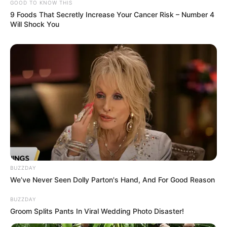
GOOD TO KNOW THIS
Tags
Helle Lyng
હેલ લિંગ
9 Foods That Secretly Increase Your Cancer Risk – Number 4
Will Shock You
અમારી યુટ્યુબ ચેનલ ને Subscribe કરો
Latest News
અમદાવાદમાં મેયરને જોતા જ 3 દિવસથી પાણીમાં
રહેલા લોકોનો બાટલો ફાટ્યો
2 weeks ago
BUZZDAY
We’ve Never Seen Dolly Parton's Hand, And For Good Reason
‘વિદ્યાર્થીઓને મારવાનો આદેશ કોણે આપ્યો, પેલેટ
ગનનો ઉપયોગ કરવાની મંજુરી કોણે આપી? રાહુલ
BUZZDAY
ગાંધીએ અમિત શાહને પત્ર લખ્યો
Groom Splits Pants In Viral Wedding Photo Disaster!
2 weeks ago