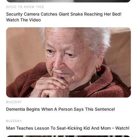
Instagram પર વધુ સક્રિય હોવાનું પણ સામે આવ્યું છે.
GOOD TO KNOW THIS
Security Camera Catches Giant Snake Reaching Her Bed!
હેલ લિંગેએ પોતાના જૂના લેખોમાં Donald Trump
Watch The Video
અને અમેરિકી પ્રશાસનની ટીકા કરી હતી. સાથે જ
Elon Musk અંગે પણ આલોચનાત્મક લેખ લખ્યા હતા.
બીજી તરફ, કેટલાક લેખોમાં તેમણે Xi Jinping અને
Chinaની નીતિઓની પ્રશંસા કરી હોવાનું પણ ચર્ચામાં
આવ્યું છે.
BUZZDAY
Dementia Begins When A Person Says This Sentence!
BUZZDAY
Man Teaches Lesson To Seat-Kicking Kid And Mom – Watch!