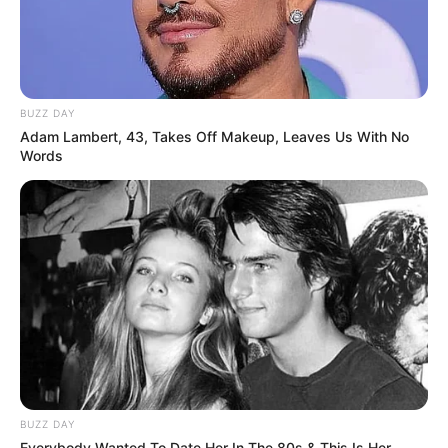
BUZZ DAY
Adam Lambert, 43, Takes Off Makeup, Leaves Us With No
Words
BUZZ DAY
Everybody Wanted To Date Her In The 80s & This Is Her