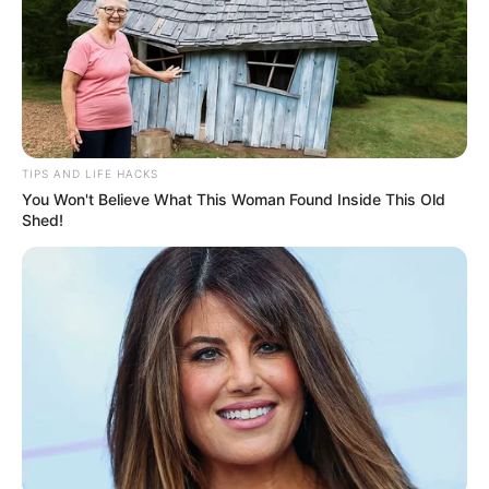
અમારી યુટ્યુબ ચેનલ ને Subscribe કરો
TIPS AND LIFE HACKS
Latest News
You Won't Believe What This Woman Found Inside This Old
Shed!
અમદાવાદમાં મેયરને જોતા જ 3 દિવસથી પાણીમાં
રહેલા લોકોનો બાટલો ફાટ્યો
2 weeks ago
‘વિદ્યાર્થીઓને મારવાનો આદેશ કોણે આપ્યો, પેલેટ
ગનનો ઉપયોગ કરવાની મંજુરી કોણે આપી? રાહુલ
ગાંધીએ અમિત શાહને પત્ર લખ્યો
2 weeks ago
કેનેડામાં કાર અકસ્માતમાં અમદાવાદના કોમ્પ્યુટર
એન્જિનિયરનું મોત