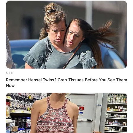
MFH
Remember Hensel Twins? Grab Tissues Before You See Them
Now