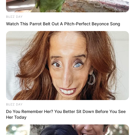
BUZZ DAY
Watch This Parrot Belt Out A Pitch-Perfect Beyonce Song
BUZZ DAY
Do You Remember Her? You Better Sit Down Before You See
Her Today