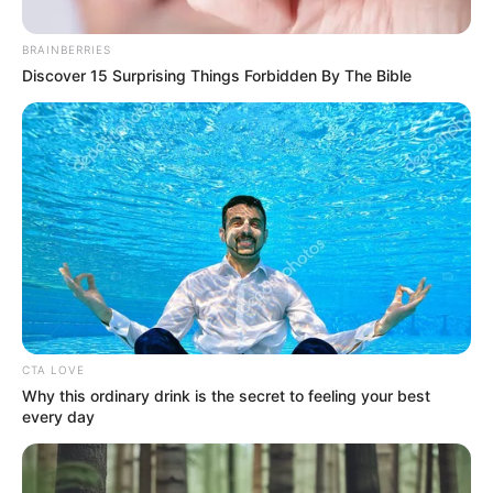
BRAINBERRIES
Discover 15 Surprising Things Forbidden By The Bible
ગુજરાતના જૂનાગઢ સહિત અનેક જિલ્લાઓમાં લગ્નની
ઈચ્છા ધરાવતા અપરણિત અને છૂટાછેડા લીધેલા યુવકોને
નિશાન બનાવતી એક આંતરરાજ્ય લૂંટેરી દુલ્હન ગેંગ
સક્રિય હોવાના ગંભીર આક્ષેપો સામે આવ્યા છે. લગ્નના
નામે લાખો રૂપિયાની છેતરપિંડી કરતી આ ટોળકીમાં
મહિલાઓ સાથે દલાલો અને નકલી પરિવારજનો પણ
સામેલ હોવાનું પીડિતોનો દાવો છે.
CTA LOVE
Why this ordinary drink is the secret to feeling your best
every day