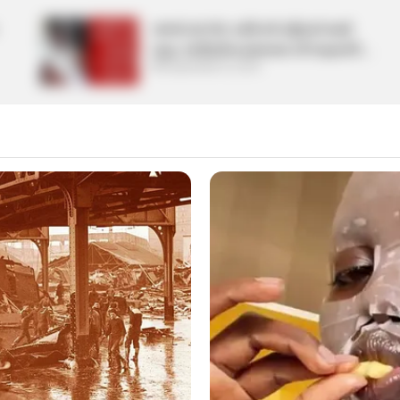
રાજકોટમાં એક વ્યક્તિએ મહિલાને માર્યા
લાફા, ભાગીદારીના મામલામાં કરી લાફાવાળી….
September 8, 2024
કોર્પોરેશનમાં કુલ 44 કોર્પોરેટર રહેલા છે, જેમાં 41
 રહેલ છે. હવે બે કોંગ્રેસ કોર્પોરેટર દ્વારા રાજીનામા
 છે. એવામાં તે રાજીનામું આપશે તો ગાંધીનગર
ે GMC વિપક્ષ મુક્ત બની જશે.