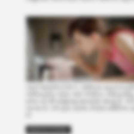
તમને જણાવી દઈએ કે, ગાંધીનગર મહાનગરપાલિકામા
અશ્વિનકુમાર બારોટ અને કોર્પોરેટર ગજેન્દ્રસિંહ 
સભ્ય પદ થી રાજીનામું આપવામાં આવ્યું છે. તે
નાખ્યા છે. બંને દ્વારા પ્રદેશ કોંગ્રેસ સમિતિ
છે.
Related Articles