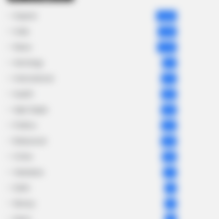
Gujarat
3,834
India
2,164
News
1,078
Astrology
521
International
475
health
463
Ajab Gajab
359
Politics
322
Bollywood
239
Crime
189
Vadodara
117
Delhi
76
Money
75