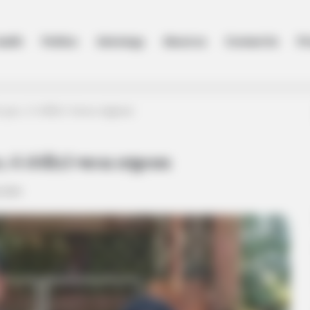
ealth
Politics
Astrology
About us
Contact Us
Pr
ુક્ત, બે કોર્પોરેટરે આપ્યા રાજીનામા
બે કોર્પોરેટરે આપ્યા રાજીનામા
, 2024