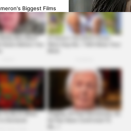
ameron's Biggest Films
BRAINBERRIES
Hollywood's Inaccurate P
Inside!
Like