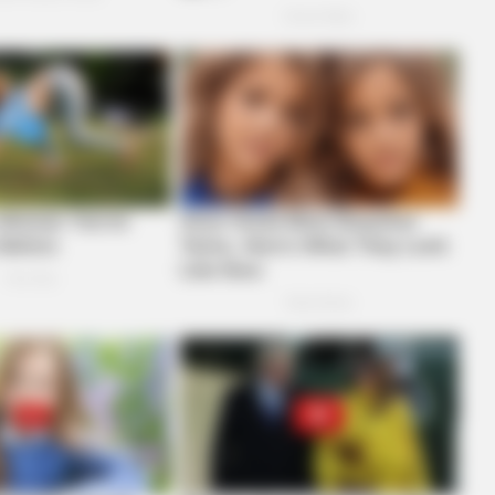
BRAINBERRIES
BRAIN
Remember Them? These '90s
Is T
Couples Defined An Era—See The
Sto
Complete List