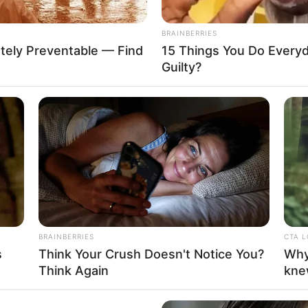
BRAINBERRIES
tely Preventable — Find
15 Things You Do Everyd
Guilty?
BRAINBERRIES
CTA 
s
Think Your Crush Doesn't Notice You?
Why
Think Again
kne