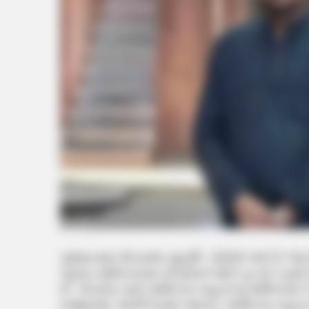
ગુજરાતમાં લોકસભા ચૂંટણી- 2024 અને 5 બેઠકો 
પહેલા ગાંધીનગરમાં કોંગ્રેસને મોટો ફટકો પડ્ય
છે. કોંગ્રેસ પાસે ગાંધીનગર મહાનગરપાલિકામાં બે 
રાજીનામા આપી દેવામાં આવતા ગાંધીનગર મહાનગર