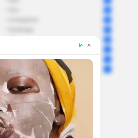
Sport
61
Story
60
Uncategorized
56
Gandhinagar
47
Auto
28
Stock Market
11
Short News
4
Technology
2