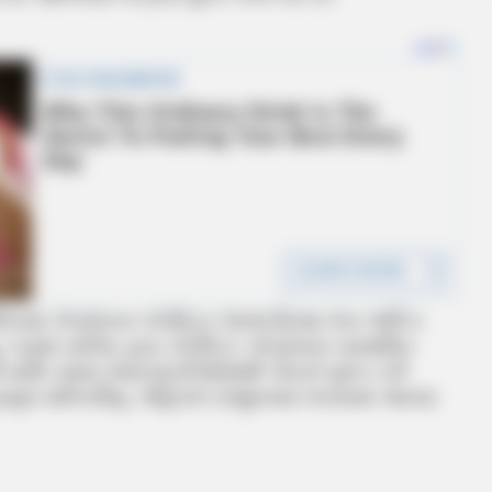
ં કોંગ્રેસના કોર્પોરેટર તેમજ વિપક્ષ નેતા અંકિત
કનુભા વાઘેલા દ્વારા કોર્પોરેટર કોંગ્રેસના પ્રાથમિક
ની સાથે તમામ જવાબદારીઓમાંથી પોતાને મુક્ત કરી
ના પ્રમુખ શક્તિસિંહ ગોહિલને રાજીનામા લખવામાં આવ્યા