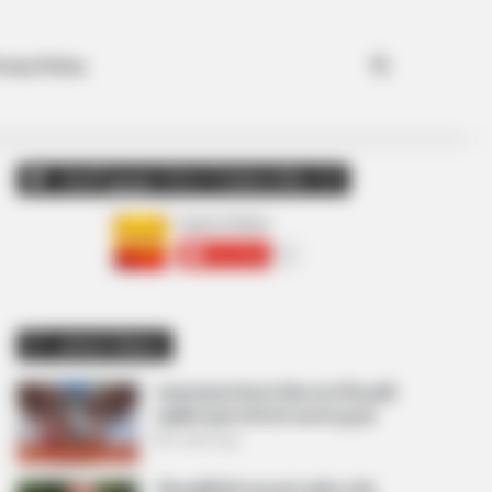
Search for
ivacy Policy
અમારી યુટ્યુબ ચેનલ ને Subscribe કરો
Latest News
અમદાવાદમાં મેયરને જોતા જ 3 દિવસથી
પાણીમાં રહેલા લોકોનો બાટલો ફાટ્યો
2 weeks ago
‘વિદ્યાર્થીઓને મારવાનો આદેશ કોણે