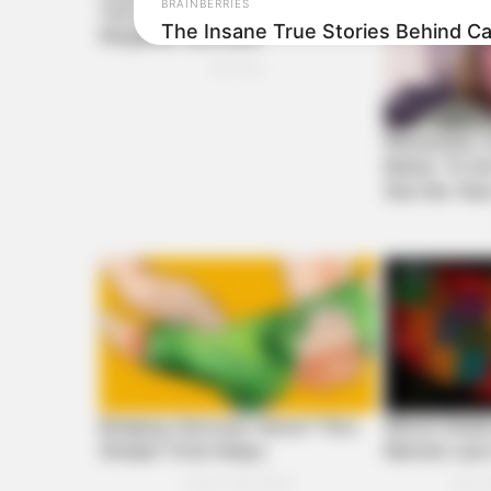
BRAINBERRIES
The Insane True Stories Behind C
BRAINBERRIES
She Gave Up A Normal Life To Act 