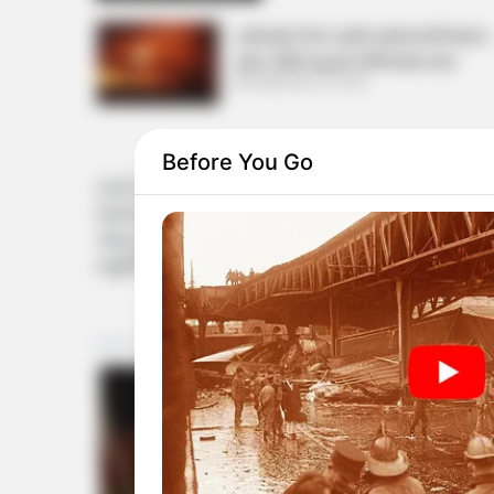
વડોદરામાં TVS ના શો રૂમમાં લાગી ભયંકર
આગ, 250 વાહનો બળીને થયા ખાખ
September 8, 2024
Before You Go
તેની સાથે જણાવી દઈએ કે, ગાંધીનગર મ્યુનિસિપલ 
ભાજપના, 2 કોંગ્રેસના અને એક AAP નો કોર્પોરેટર
આપતા વિપક્ષમાં AAP નો એક જ કોર્પોરેટર રહેલ
મ્યુનિસિપલ કોર્પોરેશનમાં ઇતિહાસ સર્જાશે અન