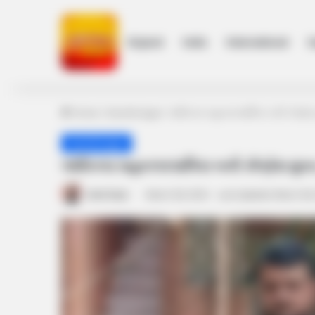
Gujarat
India
International
h
Home
/
Gandhinagar
/
ગાંધીનગર મહાનગરપાલિકા બની કોંગ્રેસ મ
Gandhinagar
ગાંધીનગર મહાનગરપાલિકા બની કોંગ્રેસ મુક્ત, 
Amit Darji
March 28, 2024
Last Updated: March 28