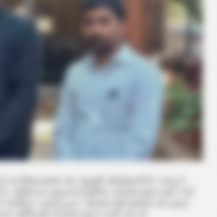
પર વિધાનસભા પેટા ચૂંટણી યોજાવાની છે. પરંતુ તે
ો છે. ગાંધીનગર મહાનગરપાલિકા કોંગ્રેસ મુક્ત થઈ ગઈ
કોર્પોરેટર રહેલા હતા. એવામાં 28 માર્ચના બંને દ્વારા
 પાલિકામાં કોંગ્રેસ મુક્ત બની ગઈ છે.