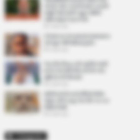
આપ્યો, પેલેટ ગનનો ઉપયોગ કરવાની
મંજુરી કોણે આપી? રાહુલ ગાંધીએ
અમિત શાહને પત્ર લખ્યો
2 weeks ago
કેનેડામાં કાર અકસ્માતમાં અમદાવાદના
કોમ્પ્યુટર એન્જિનિયરનું મોત
2 weeks ago
પેપર લીક વિરુદ્ધ કાલે નવું બિલ આવી
શકે છે, 10 વર્ષની જેલ અને 10 કરોડ
સુધીના દંડની જોગવાઈ
2 weeks ago
મોદીએ રાતે 12 વાગ્યે વીડિયો મેસેજ
જાહેર કરીને કહ્યું, પેપર લીક પર કડક
નિર્ણય લેવાશે
2 weeks ago
Categories