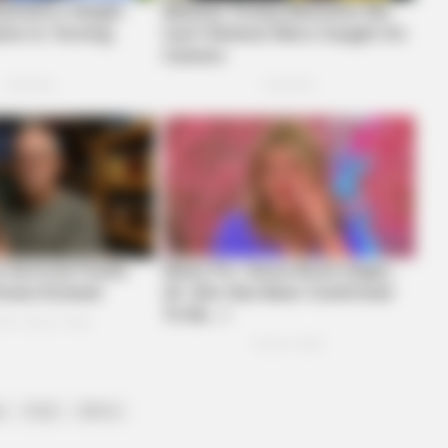
BRAINBERRIES
et to feeling your best
From Albinos To Polygam
Families
BRAINBERRIES
BRAIN
s
કોંગ્રેસ
ગાંધીનગર
xury
17 Astonishingly Beautiful Cave
Mys