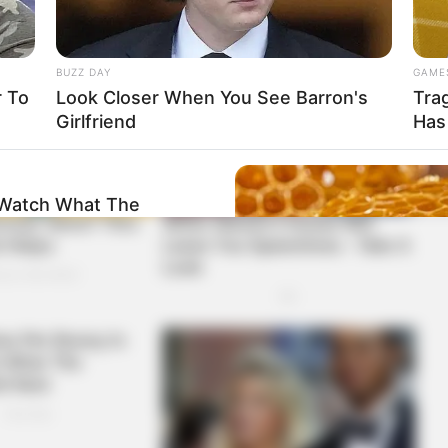
BUZZ DAY
GAME
 To
Look Closer When You See Barron's
Tra
Girlfriend
Has
-Watch What The