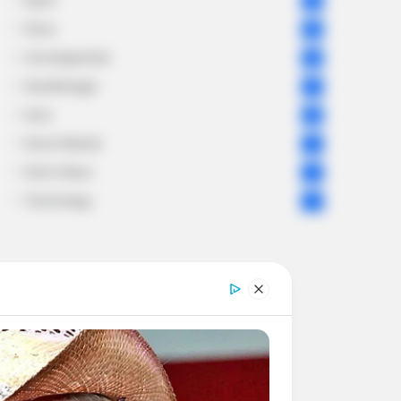
Sport
61
Story
60
Uncategorized
56
Gandhinagar
47
Auto
28
Stock Market
11
Short News
4
Technology
2