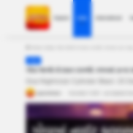
Gujarat
India
International
h
Home
/
India
/
ગોવા જાઓ તો ધ્યાન રાખજો: ક્લબમાં ડાન્સ ચ
India
ગોવા જાઓ તો ધ્યાન રાખજો: ક્લબમાં ડાન્
Goa Nightclub Cylinder Blast: 25 D
gujaratkhabar
December 7, 2025
Last Updated: De