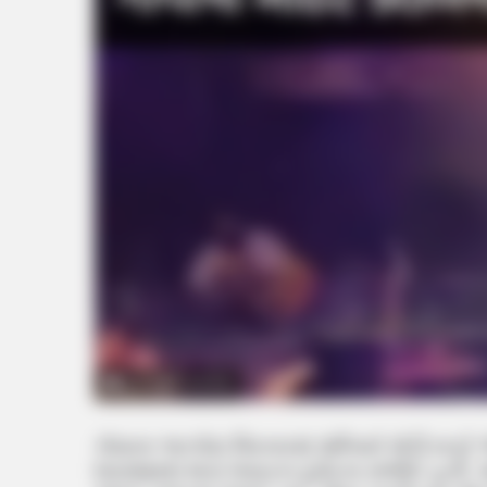
goa night club fire
ગોવાના અરપોરા વિસ્તારમાં શનિવારે મોડી રાત્ર
Incident) થતાં ભયાનક દુર્ઘટના સર્જાઈ હતી