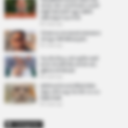
આપ્યો, પેલેટ ગનનો ઉપયોગ કરવાની
મંજુરી કોણે આપી? રાહુલ ગાંધીએ
અમિત શાહને પત્ર લખ્યો
2 weeks ago
કેનેડામાં કાર અકસ્માતમાં અમદાવાદના
કોમ્પ્યુટર એન્જિનિયરનું મોત
2 weeks ago
પેપર લીક વિરુદ્ધ કાલે નવું બિલ આવી
શકે છે, 10 વર્ષની જેલ અને 10 કરોડ
સુધીના દંડની જોગવાઈ
2 weeks ago
મોદીએ રાતે 12 વાગ્યે વીડિયો મેસેજ
જાહેર કરીને કહ્યું, પેપર લીક પર કડક
નિર્ણય લેવાશે
2 weeks ago
Categories