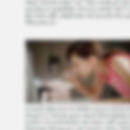
આખા ક્લબમાં ફેલાઈ ગઈ, જેના કારણે કુલ 25 
મૃતકોમાં 4 પ્રવાસીઓ, 14 સ્ટાફ સભ્યો અને
થઈ શકી નથી. સ્થાનિકોમાં આ ઘટનાએ ભારે દહેશત 
ઊભા થયા છે.
ઘટનાની જાણ થતાં જ પોલીસે ક્લબના મેનેજરની
મળ્યું છે કે ક્લબમાં ફાયર સેફ્ટી (fire Safety
લગભગ 12 વાગ્યે થયેલા આ બ્લાસ્ટ પછી ફાયર 
નિયંત્રણ મેળવ્યું હતું. આ દરમ્યાન અનેક લોકોન