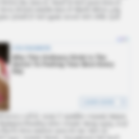
લોકોના મોત થયા છે, જ્યારે 6 લોકો ઘાયલ થયા છે.
 7 અન્ય લોકોનો સમાવેશ થાય છે જેમની ઓળખ હજુ
ફેલાવી છે અને સુરક્ષા બાબતો અંગે ગંભીર પ્રશ્નો
 ધરપકડ કરી છે, કારણ કે પ્રાથમિક તપાસમાં જાણવા
 Rules)ના નિયમોનું પાલન કરવામાં આવ્યું નહોતું. રાત્રે
બ્રિગેડે લાંબા સમયના પ્રયત્નો બાદ આગ પર
ે બહાર કાઢવામાં આવ્યા, પરંતુ ધુમાડાના ભારે થડને