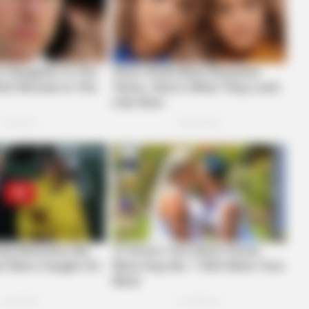
BUZZ DAY
t With Natural Hair
Live TV Shock: What Ha