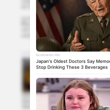
તારણો દર્શાવે છે કે સલામતીના ધોરણોનું પાલન
શકે છે.
ઘટનાને પગલે વડાપ્રધાને આ દુર્ઘટનામાં મૃત્ય
₹50 હજારની સહાય રકમ જાહેર કરી છે. આ દુર્
અને મનોરંજન સ્થળોએ સલામતી સાધનો, ફાયર
ઇમરજન્સી પ્લાનનું પાલન અત્યંત જરૂરી છે.
NEUROMIND PRO
Japan's Oldest Doctors Say Memory
Stop Drinking These 3 Beverages