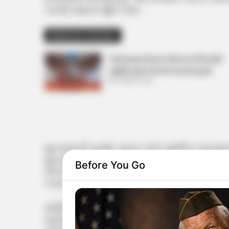
કારણે ઘણાનો જીવ ગયો.
Related Articles
અમદાવાદમાં મેયરને જોતા જ 3 દિવસથી
પાણીમાં રહેલા લોકોનો બાટલો ફાટ્યો
2 Weeks Ago
મુખ્યમંત્રી પ્રમોદ સાવંત અને સ્થાનિક ધારા
મુખ્યમંત્રીએ જણાવ્યું કે 3 લોકોના મોત સીધા 
Before You Go
લોકોનો શ્વાસ રૂંધાઈ જવાથી (smoke Inhalatio
તપાસ (detailed Investigation) થશે અને દો
ફોરેન્સિક (FSL Investigation Report) ટીમ
વહીવટીતંત્રના અધિકારીઓ સ્થળ પર હાજર રહી 