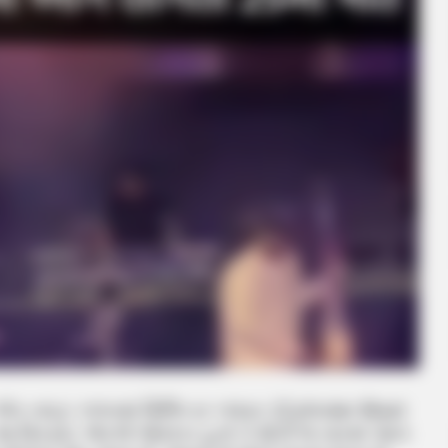
ે એક નાઇટ ક્લબમાં સિલિન્ડર બ્લાસ્ટ (cylinder Blast
. આ વિસ્ફોટ એટલો જોરદાર હતો કે થોડી જ વારમાં આગ