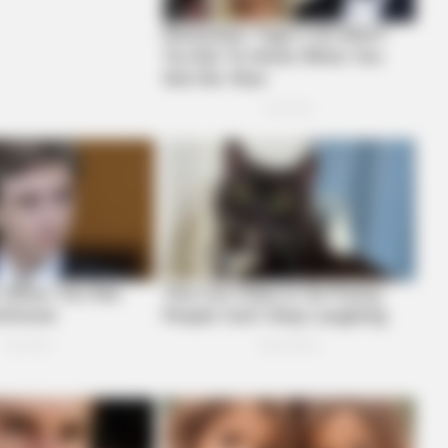
NEURO SHARP
Brain Fog? Scientists Ur
RADAR MEDIA
FOOD
le
This Cat Video Is So Funny, People
17 
Can't Stop Laughing
No. 