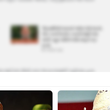
‘વિદ્યાર્થીઓને મારવાનો આદેશ કોણે આપ્યો,
પેલેટ ગનનો ઉપયોગ કરવાની મંજુરી કોણે
આપી? રાહુલ ગાંધીએ અમિત શાહને પત્ર
લખ્યો
2 Weeks Ago
સભ્ય માઈકલ લોબો તરત જ ઘટનાસ્થળે પહોંચ્યા હતા.
દાઝવાથી (burn Injuries) થયા છે, જ્યારે બાકીના
n) જીવ ગયો. તેમણે જણાવ્યું કે આ કેસમાં સંપૂર્ણ
ષિતો પર કડક કાર્યવાહી કરવામાં આવશે.
 હાલમાં આગના સાચા કારણની તપાસ કરી રહી છે.
તમામ પ્રક્રિયા મોનીટર કરી રહ્યા છે. પ્રાથમિક