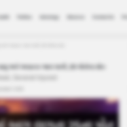
ealth
Politics
Astrology
About us
Contact Us
Pr
ાલુ અને અચાનક આગ લાગી, 25 લોકોના મોત
સ ચાલુ અને અચાનક આગ લાગી, 25 લોકોના મોત
ead, Several Injured
cember 7, 2025