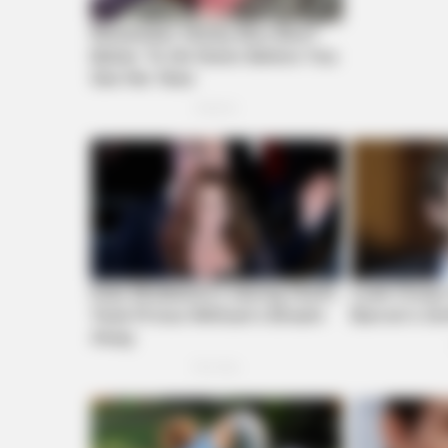
VARICOSE VEINS RELIEF
Bulging Varicose Veins? This Simp
Trick Helps