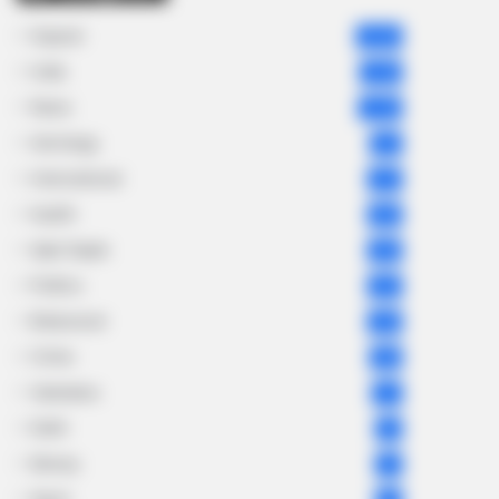
Gujarat
3,834
India
2,164
News
1,078
Astrology
521
International
475
health
463
Ajab Gajab
359
Politics
322
Bollywood
239
Crime
189
Vadodara
117
Delhi
76
Money
75