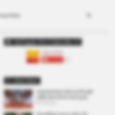
Search for
ivacy Policy
અમારી યુટ્યુબ ચેનલ ને Subscribe કરો
Latest News
અમદાવાદમાં મેયરને જોતા જ 3 દિવસથી
પાણીમાં રહેલા લોકોનો બાટલો ફાટ્યો
2 weeks ago
‘વિદ્યાર્થીઓને મારવાનો આદેશ કોણે