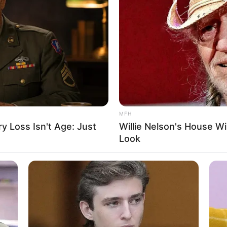
 ન થવાને કારણે આ મોટી માનવીય દુર્ઘટના સર્જાઈ હોઈ
ુ પામેલા લોકોના પરિવારજનોને ₹2 લાખ અને ઘાયલ લોકોને
ઘટનાએ ફરી એકવાર સાબિત કર્યું છે કે નાઇટ કલ્બ
 સેફ્ટી નીતિઓ (fire Safety Compliance) અને
MFH
 Loss Isn't Age: Just
Willie Nelson's House Wi
Look