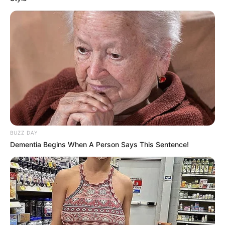
અમારી યુટ્યુબ ચેનલ ને Subscribe કરો
BUZZ DAY
Dementia Begins When A Person Says This Sentence!
Latest News
અમદાવાદમાં મેયરને જોતા જ 3 દિવસથી પાણીમાં
રહેલા લોકોનો બાટલો ફાટ્યો