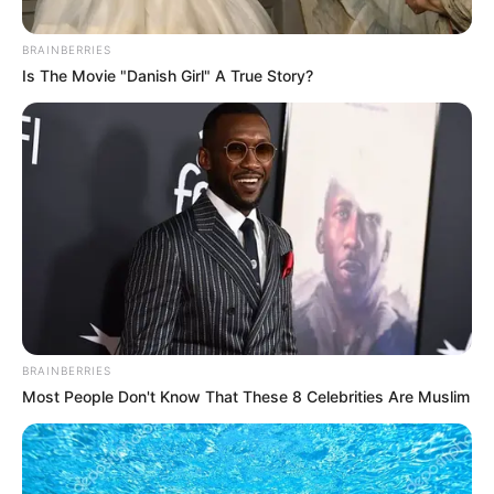
રાજીનામાની જાણકારી આપી છે. સિંધિયાના રાજીનામા
બાદ તેમના છાવણીના કોંગ્રેસના 14 ધારાસભ્યોએ પણ
BRAINBERRIES
રાજીનામું આપી દીધું છે.
Is The Movie "Danish Girl" A True Story?
Related Articles
BRAINBERRIES
અમદાવાદમાં મેયરને જોતા જ 3 દિવસથી પાણીમાં
Most People Don't Know That These 8 Celebrities Are Muslim
રહેલા લોકોનો બાટલો ફાટ્યો
2 Weeks Ago
‘વિદ્યાર્થીઓને મારવાનો આદેશ કોણે આપ્યો, પેલેટ