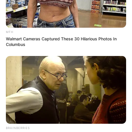
2 weeks ago
‘વિદ્યાર્થીઓને મારવાનો આદેશ કોણે આપ્યો, પેલેટ
ગનનો ઉપયોગ કરવાની મંજુરી કોણે આપી? રાહુલ
ગાંધીએ અમિત શાહને પત્ર લખ્યો
MFH
2 weeks ago
Walmart Cameras Captured These 30 Hilarious Photos In
Columbus
કેનેડામાં કાર અકસ્માતમાં અમદાવાદના કોમ્પ્યુટર
એન્જિનિયરનું મોત
2 weeks ago
પેપર લીક વિરુદ્ધ કાલે નવું બિલ આવી શકે છે, 10
વર્ષની જેલ અને 10 કરોડ સુધીના દંડની જોગવાઈ
2 weeks ago
મોદીએ રાતે 12 વાગ્યે વીડિયો મેસેજ જાહેર કરીને
કહ્યું, પેપર લીક પર કડક નિર્ણય લેવાશે
2 weeks ago
BRAINBERRIES
Categories