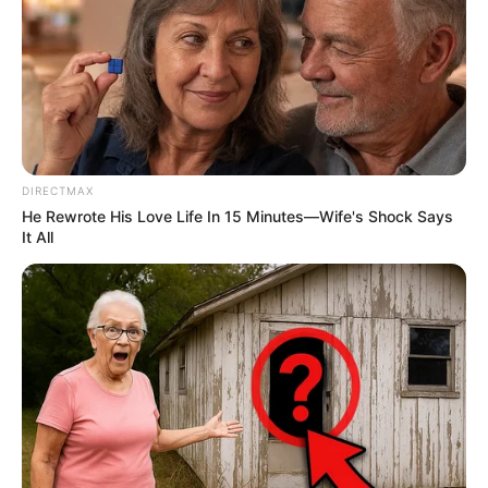
DIRECTMAX
He Rewrote His Love Life In 15 Minutes—Wife's Shock Says
It All