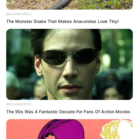
BRAINBERRIES
The Monster Snake That Makes Anacondas Look Tiny!
Nothing Phone 3
ફ્લિપકાર્ટ પર દિવાળી સેલ શરૂ થઈ ગયો છે. ઘણા
સ્માર્ટફોન ભારે ડિસ્કાઉન્ટ આપી રહ્યા છે, જેમાં કેટલાક
તો અડધી કિંમતે પણ ઓફર કરવામાં આવી રહ્યા છે.
આવો જ એક ફોન Nothing Phone 3 છે, જે હાલમાં
39,999 રૂપિયામાં ઉપલબ્ધ છે. કંપનીએ આ ફોન
79,999 રૂપિયામાં લોન્ચ કર્યો હતો.
BRAINBERRIES
The 90s Was A Fantastic Decade For Fans Of Action Movies