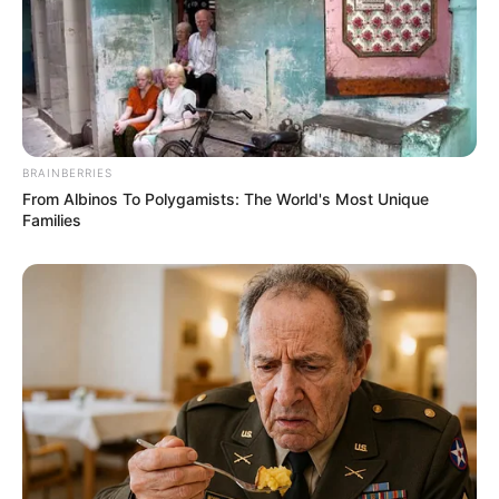
BRAINBERRIES
From Albinos To Polygamists: The World's Most Unique
Families
Tags
Flipkart Sale
Nothing Phone 3
Nothing Phone 3 Flipkart
Nothing Phone 3 Offer
Nothing Phone 3 Sale