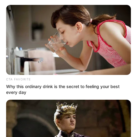
બધા ઓર્ડર રદ કરવામાં આવી રહ્યા છે. આપણે દર વર્ષે
વેચાણ દરમિયાન આવી ઘટનાઓ જોઈએ છીએ.
શરૂઆતમાં, પ્લેટફોર્મ આકર્ષક ડિસ્કાઉન્ટ ઓફરની
જાહેરાત કરે છે, પરંતુ પછીથી ઘણા લોકોના ઓર્ડર રદ
કરવામાં આવે છે.
CTA FAVORITE
Why this ordinary drink is the secret to feeling your best
every day