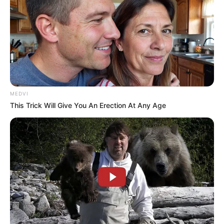
પેપર લીક વિરુદ્ધ કાલે નવું બિલ આવી શકે છે, 10
વર્ષની જેલ અને 10 કરોડ સુધીના દંડની જોગવાઈ
2 weeks ago
મોદીએ રાતે 12 વાગ્યે વીડિયો મેસેજ જાહેર કરીને
કહ્યું, પેપર લીક પર કડક નિર્ણય લેવાશે
2 weeks ago
MEDVI
Categories
This Trick Will Give You An Erection At Any Age
Gujarat
3,834
India
2,164
News
1,078
Astrology
521
International
475
health
463
Ajab Gajab
359