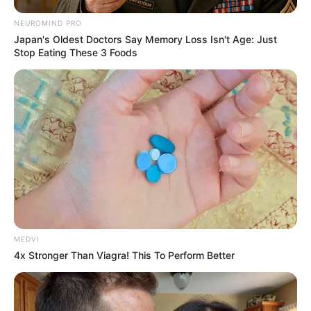
અમારી યુટ્યુબ ચેનલ ને Subscribe કરો
NEUROMIND PRO
Japan's Oldest Doctors Say Memory Loss Isn't Age: Just
Stop Eating These 3 Foods
Latest News
અમદાવાદમાં મેયરને જોતા જ 3 દિવસથી પાણીમાં
રહેલા લોકોનો બાટલો ફાટ્યો
2 weeks ago
‘વિદ્યાર્થીઓને મારવાનો આદેશ કોણે આપ્યો, પેલેટ
ગનનો ઉપયોગ કરવાની મંજુરી કોણે આપી? રાહુલ
ગાંધીએ અમિત શાહને પત્ર લખ્યો
2 weeks ago
MEDVI
4x Stronger Than Viagra! This To Perform Better
કેનેડામાં કાર અકસ્માતમાં અમદાવાદના કોમ્પ્યુટર
એન્જિનિયરનું મોત
2 weeks ago