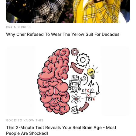
BRAINBERRIES
Why Cher Refused To Wear The Yellow Suit For Decades
Tags
રાશિફળ
શનિ
GOOD TO KNOW THIS
This 2-Minute Test Reveals Your Real Brain Age - Most
અમારી યુટ્યુબ ચેનલ ને Subscribe કરો
People Are Shocked!