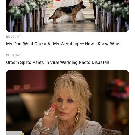
2 weeks ago
મોદીએ રાતે 12 વાગ્યે વીડિયો મેસેજ જાહેર કરીને
કહ્યું, પેપર લીક પર કડક નિર્ણય લેવાશે
2 weeks ago
BUZZDAY
My Dog Went Crazy At My Wedding — Now I Know Why
Categories
BUZZDAY
Groom Splits Pants In Viral Wedding Photo Disaster!
Gujarat
3,834
India
2,164
News
1,078
Astrology
521
International
475
health
463
Ajab Gajab
359
Politics
322