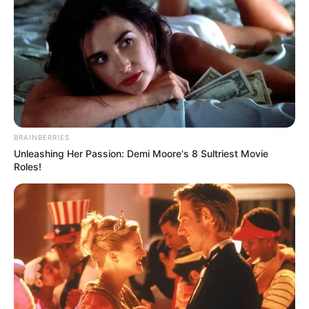
BRAINBERRIES
Unleashing Her Passion: Demi Moore's 8 Sultriest Movie
Roles!
આ સમયે, શનિ મીનમાં રહેશે, અને બુધ મકર રાશિમાં
રહેશે. મકર રાશિમાં, બુધ પણ સૂર્ય, મંગળ અને શુક્ર