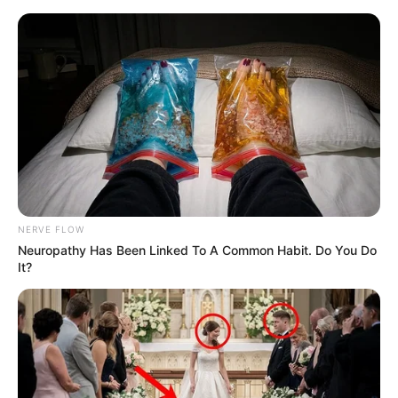
Latest News
અમદાવાદમાં મેયરને જોતા જ 3 દિવસથી પાણીમાં
રહેલા લોકોનો બાટલો ફાટ્યો
2 weeks ago
‘વિદ્યાર્થીઓને મારવાનો આદેશ કોણે આપ્યો, પેલેટ
ગનનો ઉપયોગ કરવાની મંજુરી કોણે આપી? રાહુલ
NERVE FLOW
ગાંધીએ અમિત શાહને પત્ર લખ્યો
Neuropathy Has Been Linked To A Common Habit. Do You Do
It?
2 weeks ago
કેનેડામાં કાર અકસ્માતમાં અમદાવાદના કોમ્પ્યુટર
એન્જિનિયરનું મોત
2 weeks ago
પેપર લીક વિરુદ્ધ કાલે નવું બિલ આવી શકે છે, 10
વર્ષની જેલ અને 10 કરોડ સુધીના દંડની જોગવાઈ