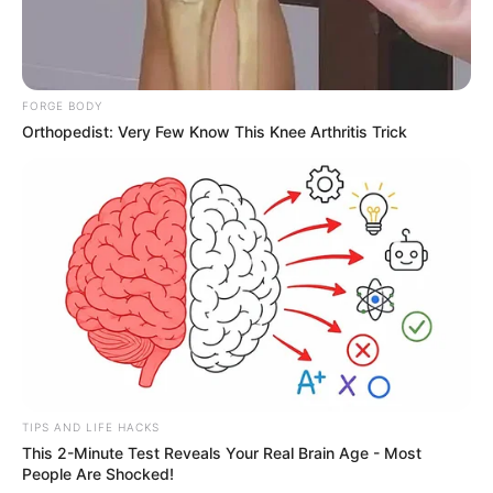
FORGE BODY
Orthopedist: Very Few Know This Knee Arthritis Trick
TIPS AND LIFE HACKS
This 2-Minute Test Reveals Your Real Brain Age - Most
People Are Shocked!