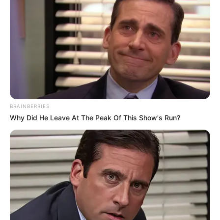
ઉચ્ચ જ્ઞાનને સક્રિય કરશે. તમને તમારા કારકિર્દીમાં
ઉપરી અધિકારીઓનો સહયોગ મળશે. ઉચ્ચ શિક્ષણ,
સ્પર્ધાત્મક પરીક્ષાઓ અથવા સંશોધનમાં સામેલ લોકો
સફળતા મેળવશે. ધાર્મિક અથવા આધ્યાત્મિક કાર્યોમાં
રસ વધશે. નિર્ણય લેવાની ક્ષમતા મજબૂત થશે. લાંબા
સમયથી અટકેલા કાર્યો ધીમે ધીમે પૂર્ણ થવા લાગશે.
સિંહ: સિંહ રાશિના જાતકો માટે, આ સંયોજન સંઘર્ષો પર
વિજય સાબિત થશે. છઠ્ઠા ભાવમાં રહેલો શનિ દુશ્મનો
BRAINBERRIES
અને અવરોધો પર નિયંત્રણ પ્રદાન કરે છે, જ્યારે
Why Did He Leave At The Peak Of This Show's Run?
આઠમા ભાવમાં રહેલો બુધ અચાનક લાભ અને ગુપ્ત
વિષયોની સમજમાં વધારો લાવે છે. કોર્ટ કેસ અથવા
વિવાદોમાં સફળતા શક્ય બનશે. કામ પર સ્પર્ધાને દૂર
કરવાની તકો મળશે. સ્વાસ્થ્ય ધીમે ધીમે સુધરશે.
સંશોધન, વીમા, કર અથવા ગુપ્ત કાર્યમાં સામેલ લોકોને
ફાયદો થશે. તમે પહેલા કરતાં માનસિક રીતે મજબૂત
અનુભવશો.
વૃષભ: વૃષભ રાશિ માટે, આ સંયોજન તેમની મહેનતનું