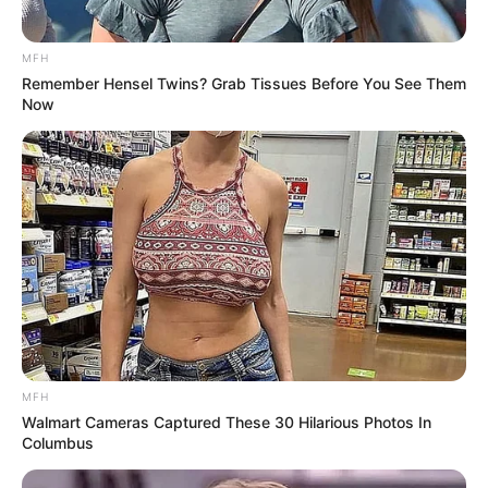
MFH
Remember Hensel Twins? Grab Tissues Before You See Them
Now
MFH
Walmart Cameras Captured These 30 Hilarious Photos In
Columbus