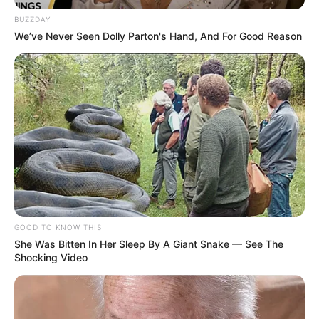
Bollywood
239
BUZZDAY
We’ve Never Seen Dolly Parton's Hand, And For Good Reason
Crime
189
Vadodara
117
Delhi
76
Money
75
Sport
61
Story
60
Uncategorized
56
Gandhinagar
47
Auto
28
GOOD TO KNOW THIS
She Was Bitten In Her Sleep By A Giant Snake — See The
Stock Market
11
Shocking Video
Short News
4
Technology
2