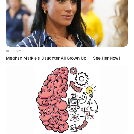
‘વિદ્યાર્થીઓને મારવાનો આદેશ કોણે આપ્યો, પેલેટ
ગનનો ઉપયોગ કરવાની મંજુરી કોણે આપી? રાહુલ
ગાંધીએ અમિત શાહને પત્ર લખ્યો
2 weeks ago
કેનેડામાં કાર અકસ્માતમાં અમદાવાદના કોમ્પ્યુટર
એન્જિનિયરનું મોત
BUZZDAY
2 weeks ago
Meghan Markle's Daughter All Grown Up — See Her Now!
પેપર લીક વિરુદ્ધ કાલે નવું બિલ આવી શકે છે, 10
વર્ષની જેલ અને 10 કરોડ સુધીના દંડની જોગવાઈ
2 weeks ago
મોદીએ રાતે 12 વાગ્યે વીડિયો મેસેજ જાહેર કરીને
કહ્યું, પેપર લીક પર કડક નિર્ણય લેવાશે
2 weeks ago
Categories