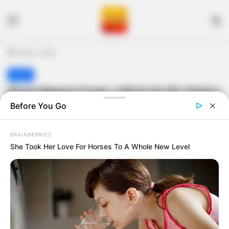
Menu
S
Home
/
India
India
Stock Market Crash: બજેટમાં આ એક જાહેરાત
થઇ અને શેરબજાર ધડામ, 8 લાખ કરોડ રૂપિયા
Before You Go
સ્વાહા
BRAINBERRIES
gujaratkhabar
February 1, 2026
She Took Her Love For Horses To A Whole New Level
Last Updated: February 1, 2026