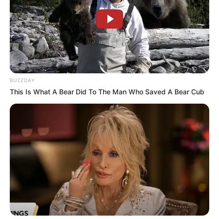
BUZZDAY
This Is What A Bear Did To The Man Who Saved A Bear Cub