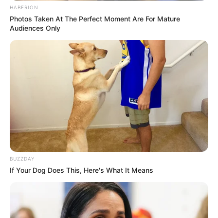
HABERION
Photos Taken At The Perfect Moment Are For Mature
Audiences Only
Tags
Stock Market Crash
અમારી યુટ્યુબ ચેનલ ને Subscribe કરો
BUZZDAY
If Your Dog Does This, Here's What It Means
Latest News
અમદાવાદમાં મેયરને જોતા જ 3 દિવસથી પાણીમાં
રહેલા લોકોનો બાટલો ફાટ્યો
2 weeks ago