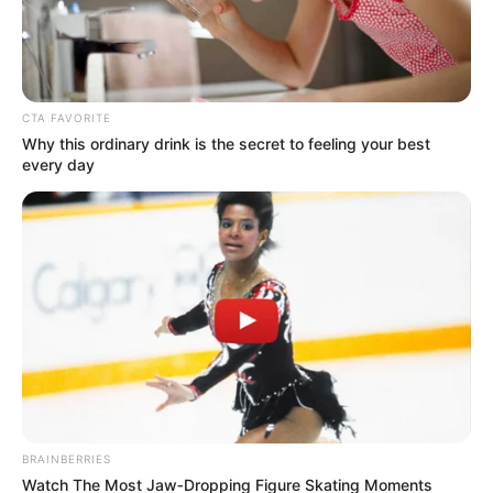
CTA FAVORITE
Stock Market Crash
Why this ordinary drink is the secret to feeling your best
every day
કેન્દ્રીય બજેટ બાદ શેરબજારમાં મોટો ઝટકો જોવા
મળ્યો છે. બજેટમાં (Stock Market Budget Impact)
અંતર્ગત F&O ટ્રેડિંગ પર લાગતા STT (Securities
Transaction Tax)માં વધારો જાહેર કરવામાં આવતા
બજારમાં તરત જ ભારે વેચવાલી શરૂ થઈ ગઈ હતી.
BRAINBERRIES
Watch The Most Jaw‑Dropping Figure Skating Moments