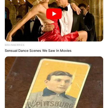
Sensex લગભગ 2,000 પોઈન્ટ સુધી તૂટ્યો હતો,
જ્યારે Nifty 50 માં અંદાજે 700 પોઈન્ટનો ઘટાડો
જોવા મળ્યો હતો.
Related Articles
અમદાવાદમાં મેયરને જોતા જ 3 દિવસથી પાણીમાં
રહેલા લોકોનો બાટલો ફાટ્યો
BRAINBERRIES
2 Weeks Ago
Sensual Dance Scenes We Saw In Movies
‘વિદ્યાર્થીઓને મારવાનો આદેશ કોણે આપ્યો, પેલેટ
ગનનો ઉપયોગ કરવાની મંજુરી કોણે આપી? રાહુલ
ગાંધીએ અમિત શાહને પત્ર લખ્યો
2 Weeks Ago
બપોરે લગભગ 1 વાગ્યાની આસપાસ સેન્સેક્સ 600
પોઈન્ટ ઘટીને 81,700ની આસપાસ ટ્રેડ થઈ રહ્યો હતો
અને નિફ્ટી 220 પોઈન્ટ ઘટીને 25,100ની આસપાસ
રહ્યો હતો. બજારમાં (intraday Market Fall)ને