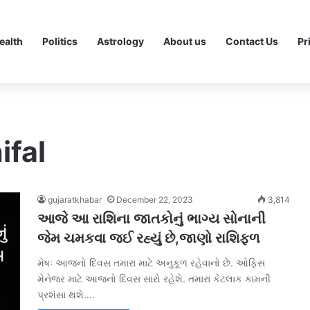
ealth
Politics
Astrology
About us
Contact Us
Pr
ifal
gujaratkhabar
December 22, 2023
3,814
આજે આ રાશિના જાતકોનું ભાગ્ય સોનાની
જેમ ચમકવા જઈ રહ્યું છે,જાણો રાશિફળ
મેષઃ આજનો દિવસ તમારા માટે અનુકૂળ રહેવાનો છે. ઓફિસ
મેનેજર માટે આજનો દિવસ સારો રહેશે. તમારા કેટલાક કામની
પ્રશંસા થશે.…