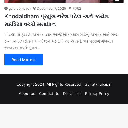
gujaratkhabar
December 7, 2025
7,792
Khodaldham પ્રમુખ નરેશ પટેલ અને જયેશ
રાદડિયા વચ્ચે સમાધાન
ખોડલધામ ટ્રસ્ટ–કાગવડ દ્વારા આજે ખોડલધામ મંદિર, કાગવડ ખાતે ભવ્ય
સન્માન સમારોહનું આયોજન કરવામાં આવ્યું હતું. આ પ્રસંગે ગુજરાત
ભાજપના નવનિયુક્ત…
Read More »
Copyright 2024, All Rights Reserved | Gujratkhabar.in
About us
Contact Us
Disclaimer
Privacy Policy