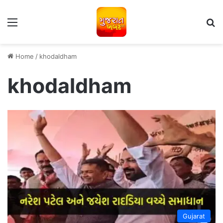
Menu
S
Home
/
khodaldham
khodaldham
Gujarat