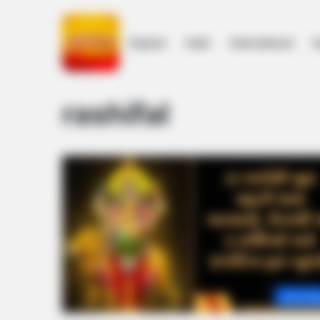
Gujarat
India
International
h
Home
/
rashifal
rashifal
Astrolo