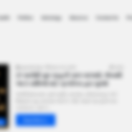
ealth
Politics
Astrology
About us
Contact Us
Pr
gujaratkhabar
March 20, 2026
2,935
21 માર્ચથી બુધ ગ્રહની ચાલ બદલાશે, જેનાથી
આ 5 રાશિઓ માટે પ્રગતિના દ્વાર ખુલશે
જ્યોતિષશાસ્ત્રમાં, બુધને બુદ્ધિ, વ્યવસાય, સંદેશાવ્યવહાર અને
શિક્ષણનો ગ્રહ માનવામાં આવે છે. તેથી, જ્યારે પણ બુધની ચાલ
બદલાય છે, ત્યારે તે…
Read More »
gy