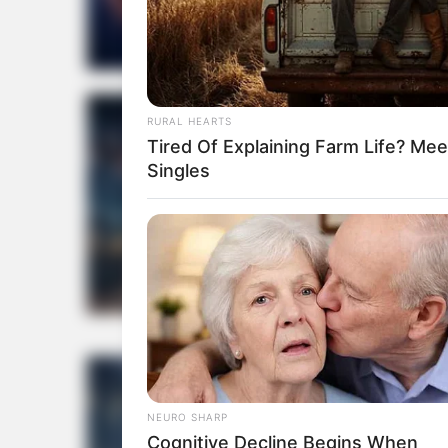
Astrolo
RURAL HEARTS
Tired Of Explaining Farm Life? M
Singles
Astrolo
NEURO SHARP
Cognitive Decline Begins When