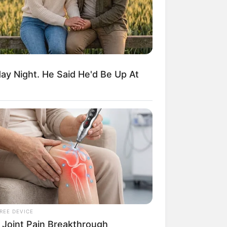
y Night. He Said He'd Be Up At
REE DEVICE
 Joint Pain Breakthrough