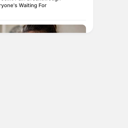
ryone's Waiting For
ne Is Pushing. Only 1 Is Worth The