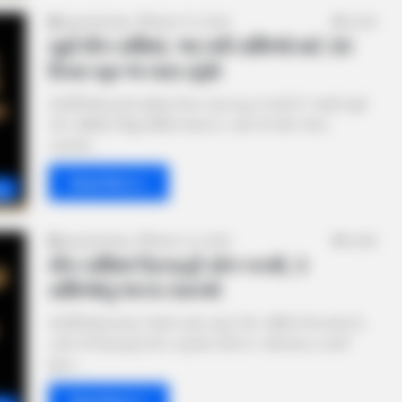
gujaratkhabar
March 15, 2026
4,029
સૂર્ય મીન રાશિમાં, આ બધી રાશિઓ માટે 30
દિવસ ખૂબ જ ખાસ રહેશે
જ્યોતિષશાસ્ત્રમાં સૂર્યનું ગોચર ખાસ મહત્વ ધરાવે છે. જ્યારે સૂર્ય
એક રાશિથી બીજી રાશિમાં જાય છે, ત્યારે તેને સૌર ગોચર
કહેવામાં…
Read More »
gy
gujaratkhabar
March 13, 2026
4,099
મીન રાશિમાં ત્રિગ્રહી યોગ બનશે, 3
રાશિઓનું ભાગ્ય ચમકશે
જ્યોતિષશાસ્ત્રમાં, જ્યારે ત્રણ ગ્રહો એક રાશિમાં ભેગા થાય છે,
ત્યારે તેને ત્રિગ્રહી યોગ કહેવામાં આવે છે. તાજેતરમાં, 2 માર્ચે
શુક્ર…
Read More »