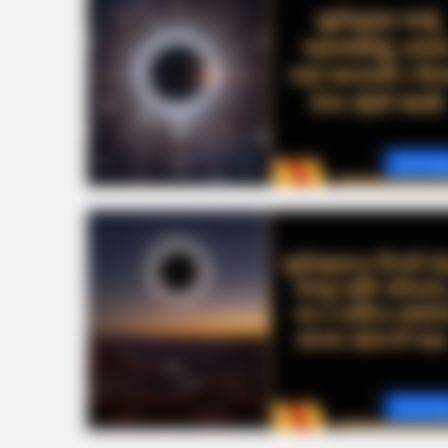
Astrolo
HABERION
A Trail Camera Captures What No
Should See
Astrolo