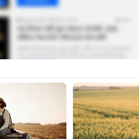
gy
gujaratkhabar
March 6, 2026
4,015
ચાર દિવસ પછી બુધ નક્ષત્ર બદલશે, ત્રણ
રાશિના જાતકોને નોંધપાત્ર લાભ થશે
જ્યોતિષ શાસ્ત્રમાં બુધ ગ્રહને બુદ્ધિ, તાર્કિક તર્ક અને વ્યવસાયનો
કારક માનવામાં આવે છે. તેથી જ્યારે પણ તે પોતાની રાશિ અથવા…
Read More »
gy
gujaratkhabar
March 5, 2026
3,569
મંગળ ગ્રહે રાહુના નક્ષત્રમાં રાશી પરિવર્તન
કર્યું, આ 3 રાશિના લોકોએ સાવધ રહેવું જોઈએ
જ્યોતિષશાસ્ત્રમાં મંગળને ક્રૂર ગ્રહ તરીકે વર્ગીકૃત કરવામાં
આવ્યો છે. તેની સ્થિતિ કુંડળીમાં માંગલિક દોષ પણ બનાવે છે. 3
માર્ચની રાત્રે…