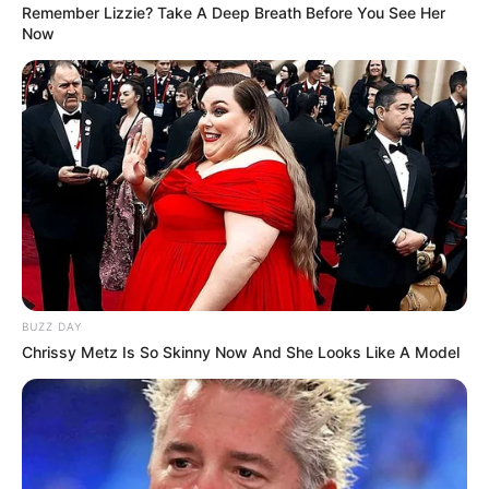
Remember Lizzie? Take A Deep Breath Before You See Her
Now
BUZZ DAY
Tags
Milk
Milk Producer
Milk Producer Union
દૂધ
Chrissy Metz Is So Skinny Now And She Looks Like A Model
દૂધ ઉત્પાદક
અમારી યુટ્યુબ ચેનલ ને Subscribe કરો