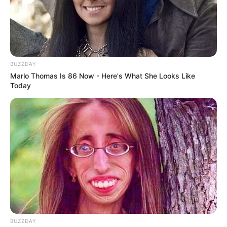
BUZZDAY
Marlo Thomas Is 86 Now - Here's What She Looks Like
Today
BUZZDAY