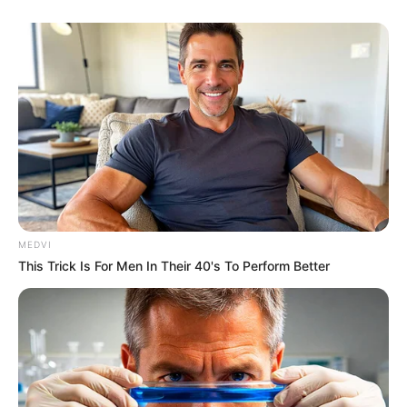
MEDVI
This Trick Is For Men In Their 40's To Perform Better