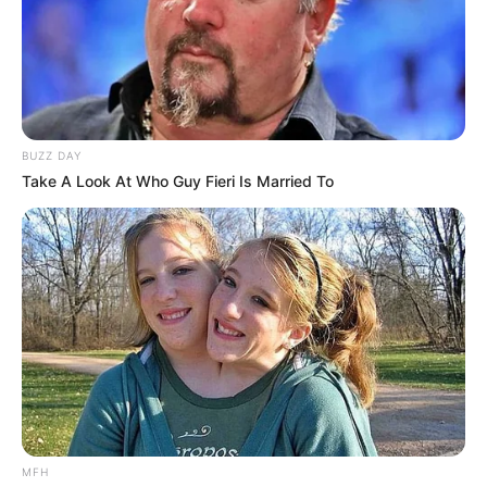
Latest News
અમદાવાદમાં મેયરને જોતા જ 3 દિવસથી પાણીમાં
BUZZ DAY
રહેલા લોકોનો બાટલો ફાટ્યો
Take A Look At Who Guy Fieri Is Married To
2 weeks ago
‘વિદ્યાર્થીઓને મારવાનો આદેશ કોણે આપ્યો, પેલેટ
ગનનો ઉપયોગ કરવાની મંજુરી કોણે આપી? રાહુલ
ગાંધીએ અમિત શાહને પત્ર લખ્યો
2 weeks ago
કેનેડામાં કાર અકસ્માતમાં અમદાવાદના કોમ્પ્યુટર
એન્જિનિયરનું મોત
2 weeks ago
પેપર લીક વિરુદ્ધ કાલે નવું બિલ આવી શકે છે, 10
MFH
વર્ષની જેલ અને 10 કરોડ સુધીના દંડની જોગવાઈ