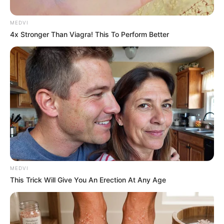
MEDVI
4x Stronger Than Viagra! This To Perform Better
દૂધ ઉત્પાદકો માટે એક રાહતના સમાચાર સામે આવ્યા
છે. આ દૂધ ઉત્પાદક સંઘે દૂધ ઉત્પાદકોને તહેવારો પહેલા
ભાવવધારો ચૂકવવાનું જણાવ્યું છે. આ સમાચાર રાજકોટ
દૂધ ઉત્પાદકો સાથે જોડાયેલા છે. જેમાં રાજકોટ જિલ્લા
દૂધ ઉત્પાદક સંઘે જન્માષ્ટમી પહેલા દૂધ ઉત્પાદકોને
ભાવવધારો ચૂકવવાનું જણાવ્યું છે.
MEDVI
This Trick Will Give You An Erection At Any Age