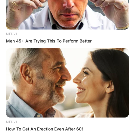
MEDVI
Men 45+ Are Trying This To Perform Better
MEDVI
How To Get An Erection Even After 60!