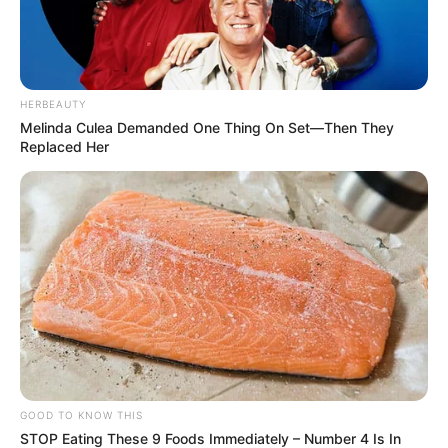
HERBEAUTY
Melinda Culea Demanded One Thing On Set—Then They
Replaced Her
GOOD TO KNOW THIS
STOP Eating These 9 Foods Immediately – Number 4 Is In