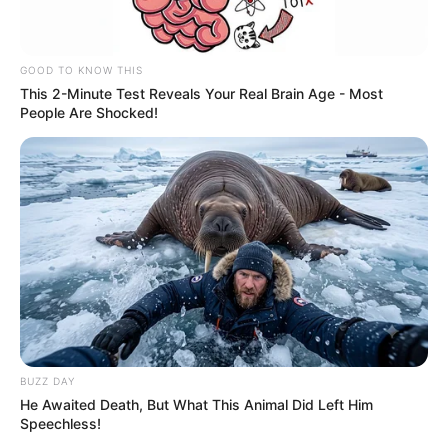
GOOD TO KNOW THIS
This 2-Minute Test Reveals Your Real Brain Age - Most
People Are Shocked!
BUZZ DAY
He Awaited Death, But What This Animal Did Left Him
Speechless!