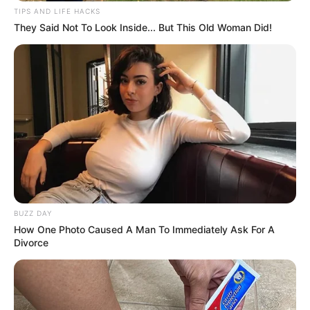
TIPS AND LIFE HACKS
Astrology
521
They Said Not To Look Inside... But This Old Woman Did!
International
475
health
463
Ajab Gajab
359
Politics
322
Bollywood
239
Crime
189
Vadodara
117
Delhi
76
Money
75
BUZZ DAY
How One Photo Caused A Man To Immediately Ask For A
Sport
61
Divorce
Story
60
Uncategorized
56
Gandhinagar
47