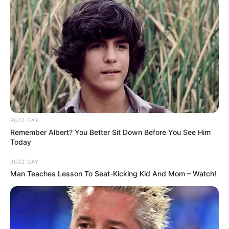
કરીને નીકળી ગયેલા છીએ. પરિણામ જે પણ આવે પણ
લડી લેવાની તૈયારી રહેલી છે. જ્યારે એક વાત સ્પષ્ટ છે
કે, સ્વાભિમાન સાથે સમાધાન નહીં અને સ્વમાનના ભોગે
પણ રાજકારણ નથી.
BUZZ DAY
Remember Albert? You Better Sit Down Before You See Him
Today
BUZZ DAY
Man Teaches Lesson To Seat-Kicking Kid And Mom – Watch!