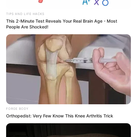
TIPS AND LIFE HACKS
This 2-Minute Test Reveals Your Real Brain Age - Most
People Are Shocked!
રાજકોટ ભાજપના ઉમેદવાર પુરુષોત્તમ રૂપાલા દ્વારા
કરવામાં આવેલી ટિપ્પણીને લઈને ક્ષત્રિય સમાજ દ્વારા
સતત વિરોધ કરવામાં આવી રહ્યો છે. તેના હેઠળ 14
એપ્રિલ ના રાજકોટના રતનપરમાં ક્ષત્રિયોનું અસ્મિતા
મહાસંમેલનનું આયોજન કરવામાં આવ્યું હતું. જેમાં
ગુજરાતના તમામ જિલ્લાઓ સિવાય રાજસ્થાન અને
મહારાષ્ટ્ર માંથી પણ ક્ષત્રિય સમાજના લોકો મોટી
સંખ્યામાં હાજર રહ્યા હતા. રતનપરમાં મહાસંમેલનનું
આયોજન કરાયું હતું.
FORGE BODY
Orthopedist: Very Few Know This Knee Arthritis Trick