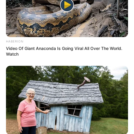
1 week ago
કેનેડામાં કાર અકસ્માતમાં અમદાવાદના કોમ્પ્યુટર
એન્જિનિયરનું મોત
1 week ago
પેપર લીક વિરુદ્ધ કાલે નવું બિલ આવી શકે છે, 10
HABERION
વર્ષની જેલ અને 10 કરોડ સુધીના દંડની જોગવાઈ
Video Of Giant Anaconda Is Going Viral All Over The World.
1 week ago
Watch
મોદીએ રાતે 12 વાગ્યે વીડિયો મેસેજ જાહેર કરીને
કહ્યું, પેપર લીક પર કડક નિર્ણય લેવાશે
2 weeks ago
Categories
Gujarat
3,834
India
2,164
News
1,078