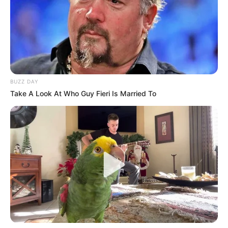
BUZZ DAY
Take A Look At Who Guy Fieri Is Married To