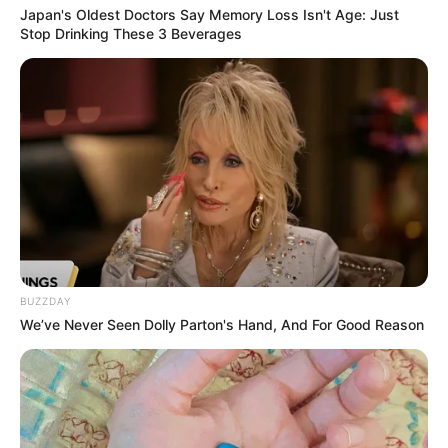
Japan's Oldest Doctors Say Memory Loss Isn't Age: Just
Stop Drinking These 3 Beverages
અમારી યુટ્યુબ ચેનલ ને Subscribe કરો
BUZZDAY
We’ve Never Seen Dolly Parton's Hand, And For Good Reason
Latest News