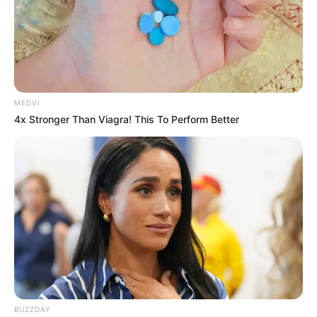
અમદાવાદમાં મેયરને જોતા જ 3 દિવસથી પાણીમાં
રહેલા લોકોનો બાટલો ફાટ્યો
2 weeks ago
‘વિદ્યાર્થીઓને મારવાનો આદેશ કોણે આપ્યો, પેલેટ
ગનનો ઉપયોગ કરવાની મંજુરી કોણે આપી? રાહુલ
MEDVI
ગાંધીએ અમિત શાહને પત્ર લખ્યો
4x Stronger Than Viagra! This To Perform Better
2 weeks ago
કેનેડામાં કાર અકસ્માતમાં અમદાવાદના કોમ્પ્યુટર
એન્જિનિયરનું મોત
2 weeks ago
પેપર લીક વિરુદ્ધ કાલે નવું બિલ આવી શકે છે, 10
વર્ષની જેલ અને 10 કરોડ સુધીના દંડની જોગવાઈ
2 weeks ago
મોદીએ રાતે 12 વાગ્યે વીડિયો મેસેજ જાહેર કરીને
કહ્યું, પેપર લીક પર કડક નિર્ણય લેવાશે
2 weeks ago
BUZZDAY