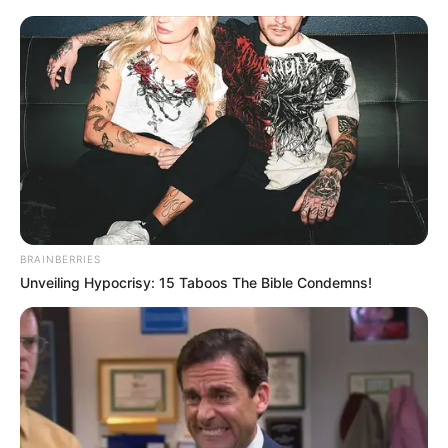
‘એવેન્જર્સ’ અને ‘લ્યુસી’ જેવી ફિલ્મોમાં શક્તિશાળી
અભિનયની ઉદાહરણ આપનારી અમેરિકન અભિનેત્રી
આ યાદીમાં 7 મા ક્રમે છે. તેઓએ 90.91% ગુણ
મેળવ્યા છે.
મોડેલિંગ બાદ બિઝનેસમાં પ્રવેશ કરનાર બ્રિટનના કેટ
મોસ 91.15% ના સ્કોર સાથે આ યાદીમાં છઠ્ઠા ક્રમે છે.
BRAINBERRIES
Unveiling Hypocrisy: 15 Taboos The Bible Condemns!
અમેરિકાની પ્રખ્યાત સિંગર ટેલર સ્વિફ્ટ પણ સૌંદર્યની
દ્રષ્ટિએ આ બધાને વટાવી આ યાદીમાં પાંચમા ક્રમે છે.
સુંદરતાની દ્રષ્ટિએ, તેનો સ્કોર 91.64% છે.
અન્ય લોકપ્રિય યુ.એસ. ગાયિકા એરિયાના ગ્રાન્ડે