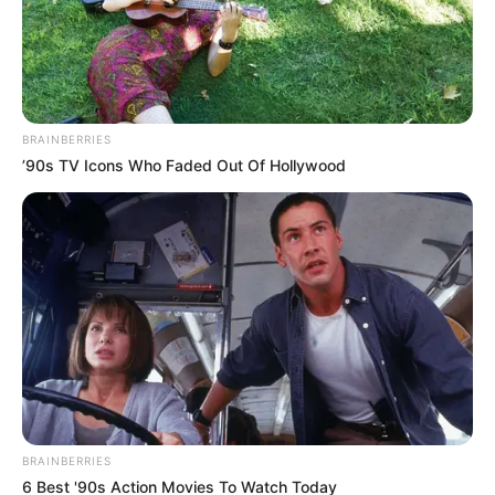
સુંદરતાનું મૂલ્યાંકન કરવું સરળ નથી. પહેલો પ્રશ્ન એ છે
કે મહિલાઓની સુંદરતા કેવી રીતે માપવી?
BRAINBERRIES
’90s TV Icons Who Faded Out Of Hollywood
BRAINBERRIES
6 Best '90s Action Movies To Watch Today