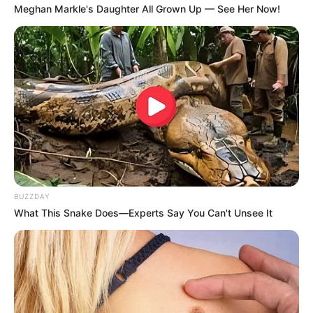
Meghan Markle's Daughter All Grown Up — See Her Now!
Categories
Gujarat
3,834
India
2,164
News
1,078
Astrology
521
International
475
health
463
BUZZDAY
Ajab Gajab
359
What This Snake Does—Experts Say You Can't Unsee It
Politics
322
Bollywood
239
Crime
189
Vadodara
117
Delhi
76