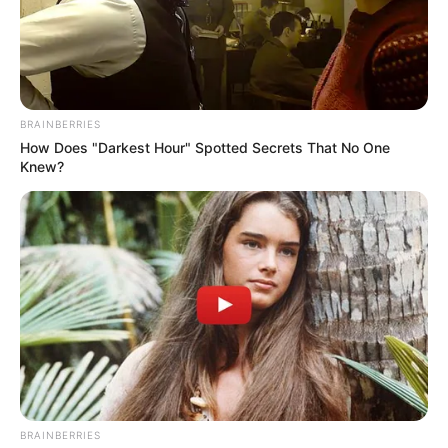
Related Articles
અમદાવાદમાં મેયરને જોતા જ 3 દિવસથી પાણીમાં
રહેલા લોકોનો બાટલો ફાટ્યો
2 Weeks Ago
BRAINBERRIES
How Does "Darkest Hour" Spotted Secrets That No One
‘વિદ્યાર્થીઓને મારવાનો આદેશ કોણે આપ્યો, પેલેટ
Knew?
ગનનો ઉપયોગ કરવાની મંજુરી કોણે આપી? રાહુલ
ગાંધીએ અમિત શાહને પત્ર લખ્યો
2 Weeks Ago
બિલબોર્ડની ઊંચાઈ 100 ફૂટથી વધુ હતી. આવી
સ્થિતિમાં હોર્ડિંગના બાંધકામ દરમિયાન પાયો મજબૂત
બનાવવો જોઈતો હતો. બિલબોર્ડની ઊંચાઈ 100 ફૂટથી
વધુ હતી, તેથી ફાઉન્ડેશન જમીનમાં ઓછામાં ઓછું 7-8
મીટર ઊંડું હોવું જોઈએ, પરંતુ આ કિસ્સામાં ફાઉન્ડેશન
માત્ર 3 મીટરથી ઓછું હતું.
BRAINBERRIES