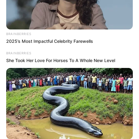
અમારી યુટ્યુબ ચેનલ ને Subscribe કરો
BRAINBERRIES
2025’s Most Impactful Celebrity Farewells
Latest News
BRAINBERRIES
અમદાવાદમાં મેયરને જોતા જ 3 દિવસથી પાણીમાં
She Took Her Love For Horses To A Whole New Level
રહેલા લોકોનો બાટલો ફાટ્યો
2 weeks ago
‘વિદ્યાર્થીઓને મારવાનો આદેશ કોણે આપ્યો, પેલેટ
ગનનો ઉપયોગ કરવાની મંજુરી કોણે આપી? રાહુલ
ગાંધીએ અમિત શાહને પત્ર લખ્યો
2 weeks ago
કેનેડામાં કાર અકસ્માતમાં અમદાવાદના કોમ્પ્યુટર
એન્જિનિયરનું મોત
2 weeks ago