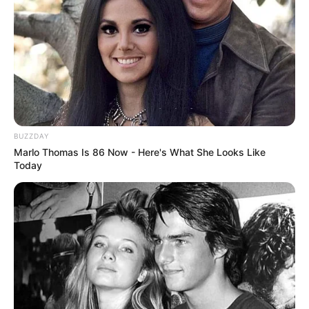
BUZZDAY
Marlo Thomas Is 86 Now - Here's What She Looks Like
Today