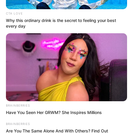
CTA LOVE
Why this ordinary drink is the secret to feeling your best
every day
સોમવારે મુંબઈમાં તોફાન અને વરસાદ દરમિયાન એક
વિશાળ હોર્ડિંગ પડી ગયું હતું. આ અકસ્માતમાં 14
લોકોના મોત થયા છે અને 60થી વધુ લોકો ઘાયલ થયા
છે. દેશનું સૌથી મોટું બિલબોર્ડ કેવી રીતે પડ્યું?
બિલબોર્ડના બાંધકામમાં શું ખામીઓ હતી, જેના કારણે
વાવાઝોડા દરમિયાન બિલબોર્ડ તૂટી પડ્યું? 14 નિર્દોષ
લોકોના મોત માટે કોણ જવાબદાર?
BRAINBERRIES
Have You Seen Her GRWM? She Inspires Millions
BRAINBERRIES
Are You The Same Alone And With Others? Find Out