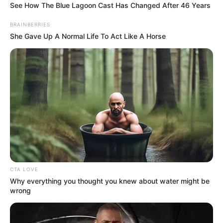
ફાઉન્ડેશન સંપૂર્ણપણે કોંક્રિટ મટિરિયલથી બનાવવું
See How The Blue Lagoon Cast Has Changed After 46 Years
ફરજિયાત હતું પરંતુ આ કિસ્સામાં, પાયાના બાંધકામમાં
BRAINBERRIES
માટી અને મોટા પથ્થરોનો ઉપયોગ કરવામાં આવ્યો
She Gave Up A Normal Life To Act Like A Horse
હતો. કોંક્રિટનો ઉપયોગ બહુ ઓછો થતો હતો. જો
ફાઉન્ડેશનમાં સારી કોંક્રીટ સામગ્રીનો ઉપયોગ
કરવામાં આવ્યો હોત, તો કદાચ ભારે વાવાઝોડા
દરમિયાન બિલબોર્ડ ઉખડી ગયું ન હોત.
CTA LOVE
Why everything you thought you knew about water might be
wrong