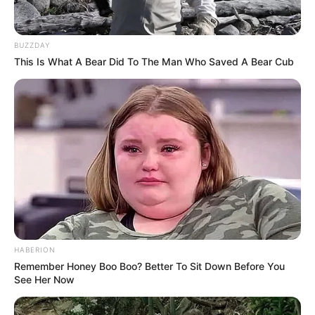
BUZZDAY
This Is What A Bear Did To The Man Who Saved A Bear Cub
HABERION
Remember Honey Boo Boo? Better To Sit Down Before You
See Her Now