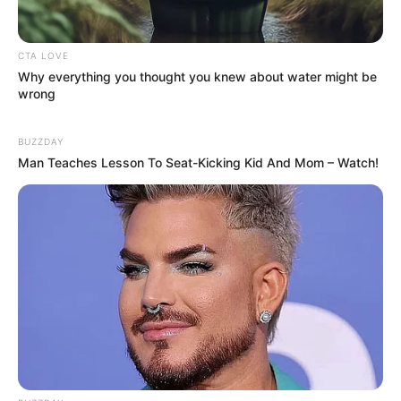
કેનેડામાં કાર અકસ્માતમાં અમદાવાદના કોમ્પ્યુટર
એન્જિનિયરનું મોત
2 weeks ago
CTA LOVE
Why everything you thought you knew about water might be
પેપર લીક વિરુદ્ધ કાલે નવું બિલ આવી શકે છે, 10
wrong
વર્ષની જેલ અને 10 કરોડ સુધીના દંડની જોગવાઈ
2 weeks ago
BUZZDAY
Man Teaches Lesson To Seat-Kicking Kid And Mom – Watch!
મોદીએ રાતે 12 વાગ્યે વીડિયો મેસેજ જાહેર કરીને
કહ્યું, પેપર લીક પર કડક નિર્ણય લેવાશે
2 weeks ago
Categories
Gujarat
3,834
India
2,164
News
1,078
Astrology
521