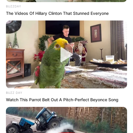
BUZZDAY
The Videos Of Hillary Clinton That Stunned Everyone
BUZZ DAY
Watch This Parrot Belt Out A Pitch-Perfect Beyonce Song