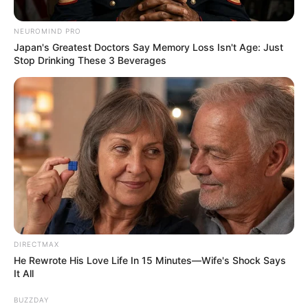
NEUROMIND PRO
Japan's Greatest Doctors Say Memory Loss Isn't Age: Just
Stop Drinking These 3 Beverages
ગુજરાતમાં બોગસ તબીબોની ભરમાર એક પછી એક
બોગસ તબીબો ઝડપાઇ રહ્યા છે. જ્યારે આજે આવી જ
બાબત રાજકોટથી સામે આવી છે. એસઓજી પોલીસ
દ્વારા રાજકોટના ફાડદંગ ગામમાંથી નકલી ડોક્ટર ઝડપી
પાડવામાં આવ્યો છે. એસઓજીની ટીમ દ્વારા
હોસ્પિટલના સાધનો, એલોપિથીક દવાઓ, ઇન્જેક્શન
સહિત 10,989 નો મુદામાલ જપ્ત કરી આગળની
કાર્યવાહી હાથ ધરવામાં આવી છે.
DIRECTMAX
He Rewrote His Love Life In 15 Minutes—Wife's Shock Says
It All
BUZZDAY