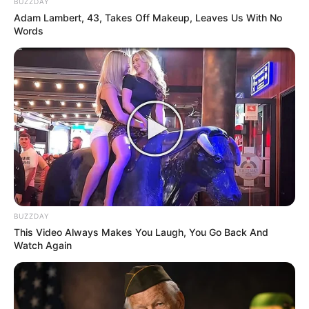
BUZZDAY
International
475
Adam Lambert, 43, Takes Off Makeup, Leaves Us With No
Words
health
463
Ajab Gajab
359
Politics
322
Bollywood
239
Crime
189
Vadodara
117
Delhi
76
Money
75
Sport
61
BUZZDAY
This Video Always Makes You Laugh, You Go Back And
Story
60
Watch Again
Uncategorized
56
Gandhinagar
47
Auto
28