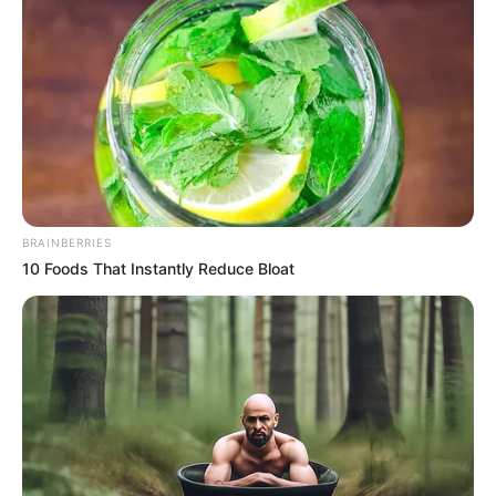
Tags
Gujarat
Gujarat News
ડોક્ટર
બોગસ ડોક્ટર
અમારી યુટ્યુબ ચેનલ ને Subscribe કરો
BRAINBERRIES
Latest News
10 Foods That Instantly Reduce Bloat
અમદાવાદમાં મેયરને જોતા જ 3 દિવસથી પાણીમાં
રહેલા લોકોનો બાટલો ફાટ્યો
2 weeks ago
‘વિદ્યાર્થીઓને મારવાનો આદેશ કોણે આપ્યો, પેલેટ
ગનનો ઉપયોગ કરવાની મંજુરી કોણે આપી? રાહુલ
ગાંધીએ અમિત શાહને પત્ર લખ્યો
2 weeks ago