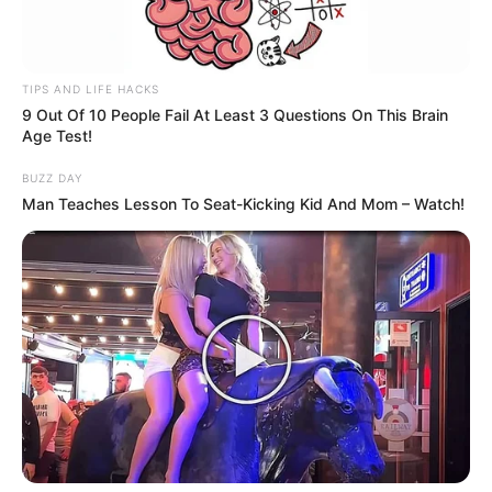
પરત ફરી રહ્યા હતા.
Related Articles
TIPS AND LIFE HACKS
9 Out Of 10 People Fail At Least 3 Questions On This Brain
અમદાવાદમાં મેયરને જોતા જ 3 દિવસથી પાણીમાં
Age Test!
રહેલા લોકોનો બાટલો ફાટ્યો
2 Weeks Ago
BUZZ DAY
Man Teaches Lesson To Seat-Kicking Kid And Mom – Watch!
‘વિદ્યાર્થીઓને મારવાનો આદેશ કોણે આપ્યો, પેલેટ
ગનનો ઉપયોગ કરવાની મંજુરી કોણે આપી? રાહુલ
ગાંધીએ અમિત શાહને પત્ર લખ્યો
2 Weeks Ago
અકસ્માત ગોંડલના વોરા કોટડાથી બાંદરા જતાં માર્ગ પર
સર્જાયો હતો. રસ્તો સાંકડો હોવાથી સામેથી આવી રહેલા
ટ્રકને સાઈડ આપવા માટે બસ ચાલકે વાહન રિવર્સમાં
લીધું હતું. આ દરમિયાન સ્ટીયરિંગ પરથી કાબૂ ગુમાવતા
બસ અચાનક રોડની બાજુના ઊંડા ખાડામાં પલટી મારી
ગઈ હતી.