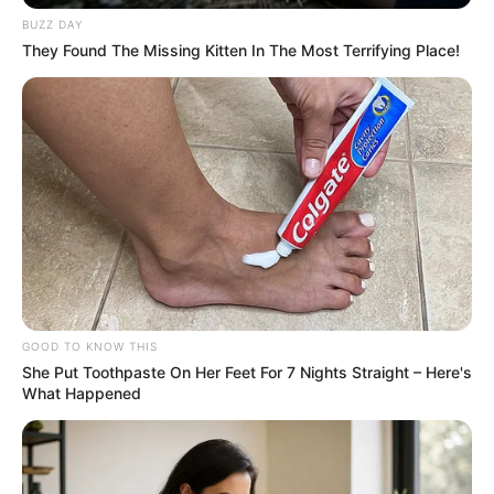
Politics
322
BUZZ DAY
They Found The Missing Kitten In The Most Terrifying Place!
Bollywood
239
Crime
189
Vadodara
117
Delhi
76
Money
75
Sport
61
Story
60
Uncategorized
56
Gandhinagar
47
GOOD TO KNOW THIS
She Put Toothpaste On Her Feet For 7 Nights Straight – Here's
Auto
28
What Happened
Stock Market
11
Short News
4
Technology
2