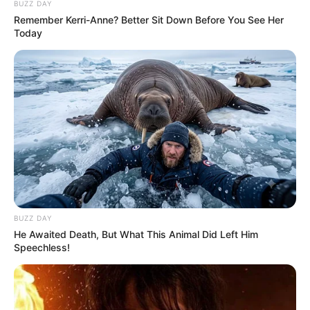
અમારી યુટ્યુબ ચેનલ ને Subscribe કરો
BUZZ DAY
Remember Kerri-Anne? Better Sit Down Before You See Her
Today
Latest News
અમદાવાદમાં મેયરને જોતા જ 3 દિવસથી પાણીમાં
રહેલા લોકોનો બાટલો ફાટ્યો
2 weeks ago
‘વિદ્યાર્થીઓને મારવાનો આદેશ કોણે આપ્યો, પેલેટ
ગનનો ઉપયોગ કરવાની મંજુરી કોણે આપી? રાહુલ
ગાંધીએ અમિત શાહને પત્ર લખ્યો
BUZZ DAY
2 weeks ago
He Awaited Death, But What This Animal Did Left Him
Speechless!
કેનેડામાં કાર અકસ્માતમાં અમદાવાદના કોમ્પ્યુટર
એન્જિનિયરનું મોત
2 weeks ago