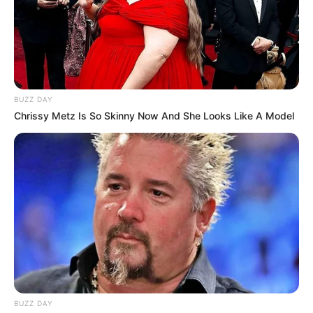
BUZZ DAY
Chrissy Metz Is So Skinny Now And She Looks Like A Model
BUZZ DAY