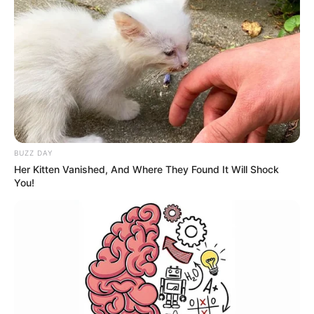
BUZZ DAY
Her Kitten Vanished, And Where They Found It Will Shock
You!
મળતી માહિતી મુજબ, ગોંડલના ભોજરાજપરા
વિસ્તારમાંથી રવિવારે વહેલી સવારે આશરે 4:30 વાગ્યે
ખાનગી બસ (GJ18U 9985)માં 62 જેટલા શ્રદ્ધાળુઓ
સૌરાષ્ટ્રના બગદાણા, રાજપરા, ઊંચા કોટડા અને ભગુડા
જેવા ધાર્મિક સ્થળોના દર્શન માટે નીકળ્યા હતા. યાત્રા
પૂર્ણ કર્યા બાદ આજે વહેલી સવારે તેઓ પોતાના વતન