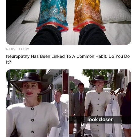
NERVE FLOW
Neuropathy Has Been Linked To A Common Habit. Do You Do
It?