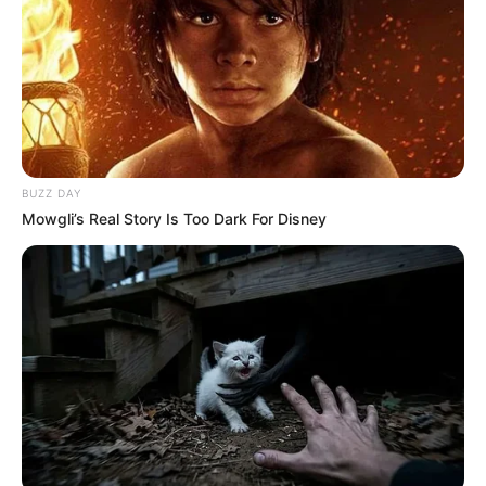
પેપર લીક વિરુદ્ધ કાલે નવું બિલ આવી શકે છે, 10
વર્ષની જેલ અને 10 કરોડ સુધીના દંડની જોગવાઈ
2 weeks ago
મોદીએ રાતે 12 વાગ્યે વીડિયો મેસેજ જાહેર કરીને
કહ્યું, પેપર લીક પર કડક નિર્ણય લેવાશે
2 weeks ago
BUZZ DAY
Categories
Mowgli’s Real Story Is Too Dark For Disney
Gujarat
3,834
India
2,164
News
1,078
Astrology
521
International
475
health
463
Ajab Gajab
359