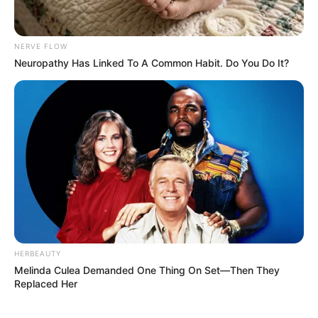
NERVE FLOW
Neuropathy Has Linked To A Common Habit. Do You Do It?
HERBEAUTY
Tags
ગોંડલ
સાસુ-વહુના મોત
Melinda Culea Demanded One Thing On Set—Then They
Replaced Her