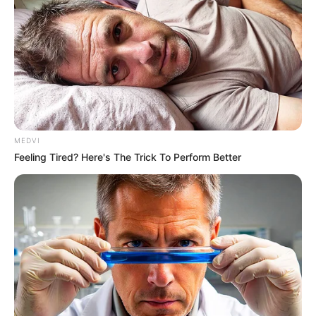
MEDVI
Feeling Tired? Here's The Trick To Perform Better
જાણકારી મુજબ, સુરતના પાલ સ્થિત સુમનછાયા
એપાર્ટમેન્ટમાં પરિવાર સાથે રહેનાર શ્રમજીવી કિશોર
મનસુખ ગોહિલ દ્વારા આપઘાત કરી લેવામાં આવ્યો છે.
આપઘાત કરતા પહેલા કિશોર ગોહિલ દ્વારા સુસાઈડ નોટ
લખવામાં આવી હતી. તેમના દ્વારા પોલીસ પર ગંભીર
આપોપ લગાવવામાં આવ્યાં છે. 50 હજારના બદલમાં