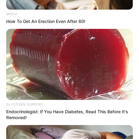
MEDVI
How To Get An Erection Even After 60!
રાજ્યમાં સતત આપઘાતની ઘટનાઓમાં સતત વધારો
થઈ રહ્યો છે. તેને લઈને સતત ઘટનાઓ સામે આવતી
રહે છે. જ્યારે આજે આવી જ એક બાબત સુરત
શહેરથી સામે આવી છે. સુરત શહેર પોલીસના ત્રાસથી
શ્રમજીવી દ્વારા આપઘાત કરવામાં આવ્યો હોવાનો
મામલો સામે આવ્યો છે. બીજાના નાણાંની વસુલાત માટે
શ્રમજીવીને ત્રાસ આપવામાં આવી રહ્યો હતો.
શ્રમજીવીના આપઘાતને લઈને પરિવાર શોકમાં મોંજુ
ફરી વળ્યું છે.
GLYCOGEN SUPPORT
Endocrinologist: If You Have Diabetes, Read This Before It's
Removed!