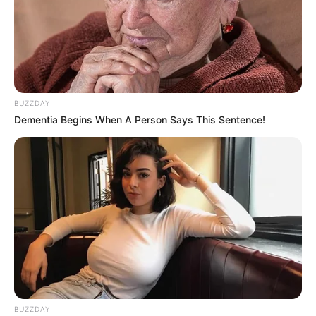
BUZZDAY
Dementia Begins When A Person Says This Sentence!
BUZZDAY