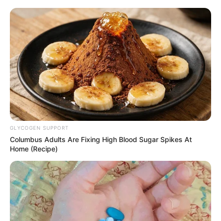
રહ્યો છે. તેનું નામ એએ આહીર રહેલ છે. દરેક સગા
સંબંધીને મારા પ્રણામ મારાથી ભૂલચૂક થઈ હોય તો મને
માફ કરજો. મેં વિનય પાસેથી 50 હજાર લીધેલા હતા.
તેમને પોલીસને જણાવ્યું હતું કે, તે મને ટોચર કરતા
રહેતા હતાં. જે પીએસઆઈ મારી લાશની તહેકીકાત
કરશે તેમને હું જણાવવું છું કે, મારી સાથે જે રીતે થયું તે
બીજા કોઈ સાથે થાય નહીં. આવી ટોચરીંગ કરી
મજબૂરીનો લાભ ન ઉઠાવવો જોઈએ.
GLYCOGEN SUPPORT
Columbus Adults Are Fixing High Blood Sugar Spikes At
Home (Recipe)