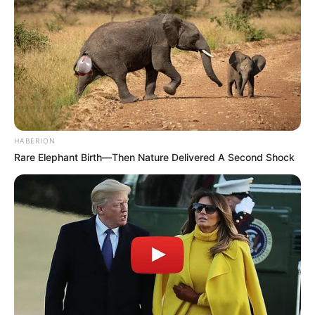
Tags
Apghat
Gujarat News
Suicide
Surat
Surat News
સુરત
અમારી યુટ્યુબ ચેનલ ને Subscribe કરો
HABERION
Rare Elephant Birth—Then Nature Delivered A Second Shock
Latest News
અમદાવાદમાં મેયરને જોતા જ 3 દિવસથી પાણીમાં
રહેલા લોકોનો બાટલો ફાટ્યો
2 weeks ago
‘વિદ્યાર્થીઓને મારવાનો આદેશ કોણે આપ્યો, પેલેટ