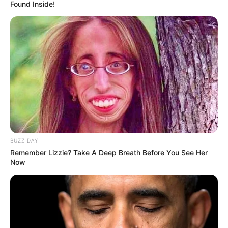
Found Inside!
International
475
health
463
Ajab Gajab
359
Politics
322
Bollywood
239
Crime
189
Vadodara
117
Delhi
76
BUZZ DAY
Money
75
Remember Lizzie? Take A Deep Breath Before You See Her
Sport
61
Now
Story
60
Uncategorized
56
Gandhinagar
47
Auto
28