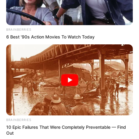
BRAINBERRIES
6 Best '90s Action Movies To Watch Today
BRAINBERRIES
10 Epic Failures That Were Completely Preventable — Find
Out