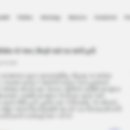
ealth
Politics
Astrology
About us
Contact Us
Pr
 મોરેમોરા નો પ્લાન, મિત્રો પાસે કાર માંગી હતી
મોરા નો પ્લાન, મિત્રો પાસે કાર માંગી હતી
t 15, 2025
ા સનાથલના યુવક ધ્રુવરાજસિંહ ચૌહાણ પર થયેલા
 તપાસમાં ખુલ્યું કે આરોપી દેવાયત ખવડે હુમલાનો
ે અંજામ આપવા માટે પોતાના પરિચિતો પાસેથી ફોર્ચ્યુનર
િલનભાઈ પાસેથી ફોર્ચ્યુનર 15 દિવસ પહેલાં અને
પહેલાં લીધી હતી. હુમલા બાદ બે દિવસમાં, 14 ઓગસ્ટે,
નજીક જંગલ વિસ્તારમાંથી આ બંને કાર બિનવારસી મળી
દેસરની કાર્યવાહી શરૂ કરી છે.