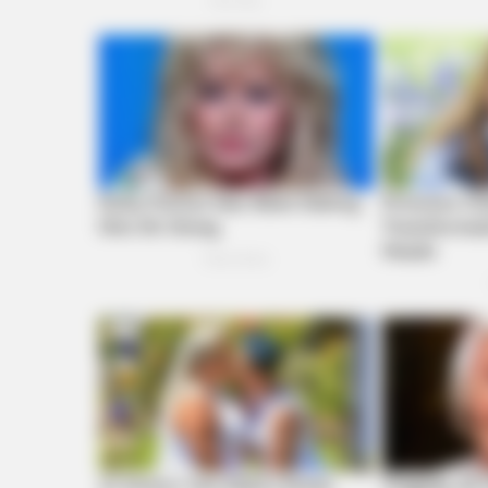
Remember Honey Boo Boo? Better 
See Her Now
BUZZ DAY
Tom Cruise's Daughter Is The Mos
Beautiful Woman In The World