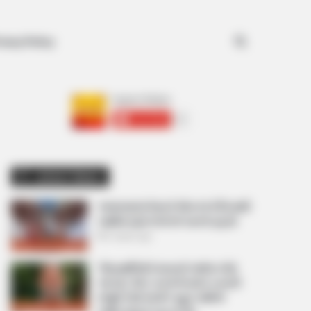
Search for
ivacy Policy
અમારી યુટ્યુબ ચેનલ ને Subscribe કરો
Latest News
અમદાવાદમાં મેયરને જોતા જ 3 દિવસથી
પાણીમાં રહેલા લોકોનો બાટલો ફાટ્યો
2 weeks ago
‘વિદ્યાર્થીઓને મારવાનો આદેશ કોણે
આપ્યો, પેલેટ ગનનો ઉપયોગ કરવાની
મંજુરી કોણે આપી? રાહુલ ગાંધીએ