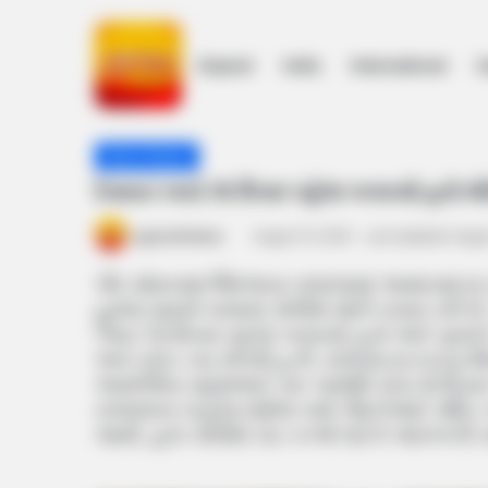
Gujarat
India
International
h
Home
/
Short News
/
દેવાયત ખવડે 15 દિવસ પહેલા બનાવ્યો હતો
Short News
દેવાયત ખવડે 15 દિવસ પહેલા બનાવ્યો હતો મોરે
gujaratkhabar
August 15, 2025
Last Updated: Augus
ગીર સોમનાથ જિલ્લાના તાલાલામાં અમદાવાદન
હુમલા મામલે તાલાલા પોલીસે મોટી તપાસ કરી છે.
પ્લાન 15 દિવસ પહેલાં બનાવ્યો હતો અને ગુનાન
અને ક્રેટા કાર મેળવી હતી. રાજકોટના દાવડા મ
અમરેલીના મહેશભાઈ વરુ પાસેથી ક્રેટા 8 દિવસ 
તાલાલાના બાકુલા ધણેજ ગામે પીઠળઆઈ મંદિર 
આવી. હાલ પોલીસે કાર કબ્જે લઈને આગળની કાય