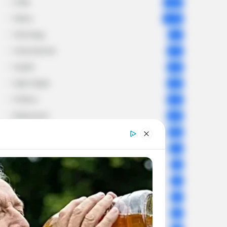
India
2,164
News
1,078
Astrology
521
International
475
health
463
Ajab Gajab
359
Politics
322
Bollywood
239
Crime
189
Vadodara
117
Delhi
76
Money
75
Sport
61
Story
60