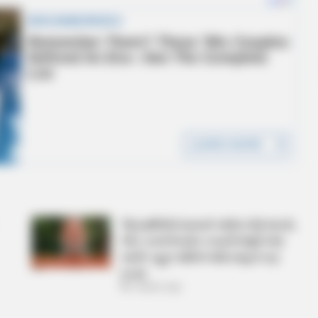
‘વિદ્યાર્થીઓને મારવાનો આદેશ કોણે આપ્યો,
પેલેટ ગનનો ઉપયોગ કરવાની મંજુરી કોણે
આપી? રાહુલ ગાંધીએ અમિત શાહને પત્ર
લખ્યો
2 Weeks Ago