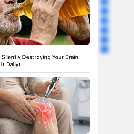
Uncategorized
56
Gandhinagar
47
Auto
28
Stock Market
11
Short News
4
Technology
2
 Silently Destroying Your Brain
It Daily)