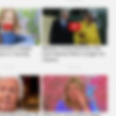
To Sit Down Before You
Willie Nelson's House Wi
Look
BUZZ DAY
Eagle Catches Pet Bunny In Yard -
Watch What The Neighbor Did Next
RADA
t
Own
Kit