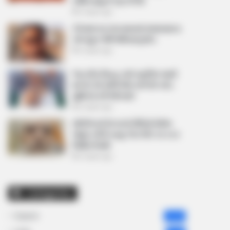
અમિત શાહને પત્ર લખ્યો
2 weeks ago
કેનેડામાં કાર અકસ્માતમાં અમદાવાદના
કોમ્પ્યુટર એન્જિનિયરનું મોત
2 weeks ago
પેપર લીક વિરુદ્ધ કાલે નવું બિલ આવી
શકે છે, 10 વર્ષની જેલ અને 10 કરોડ
સુધીના દંડની જોગવાઈ
2 weeks ago
મોદીએ રાતે 12 વાગ્યે વીડિયો મેસેજ
જાહેર કરીને કહ્યું, પેપર લીક પર કડક
નિર્ણય લેવાશે
2 weeks ago
Categories
Gujarat
3,834