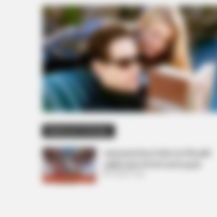
Related Articles
અમદાવાદમાં મેયરને જોતા જ 3 દિવસથી
પાણીમાં રહેલા લોકોનો બાટલો ફાટ્યો
2 Weeks Ago