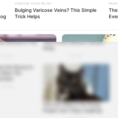
VARICOSE VEINS RELIEF
PAINF
Bulging Varicose Veins? This Simple
The
Fog
Trick Helps
Eve
MFH