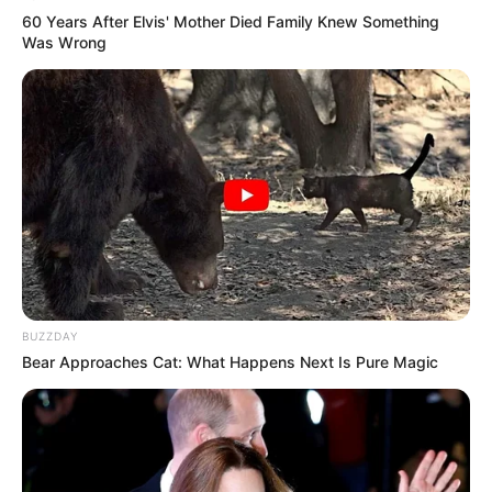
60 Years After Elvis' Mother Died Family Knew Something
Was Wrong
Tags
Gujarat
Gujarat News
Rajkot News
ક્ષત્રિય
અમારી યુટ્યુબ ચેનલ ને Subscribe કરો
BUZZDAY
Bear Approaches Cat: What Happens Next Is Pure Magic
Latest News
અમદાવાદમાં મેયરને જોતા જ 3 દિવસથી પાણીમાં
રહેલા લોકોનો બાટલો ફાટ્યો