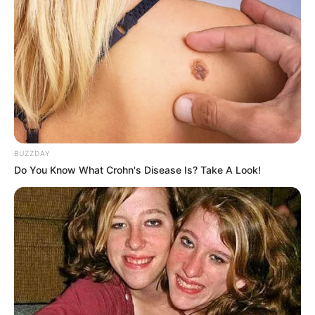
BUZZDAY
Do You Know What Crohn's Disease Is? Take A Look!
તેની સાથે પુરુષોત્તમ રૂપાલા દ્વારા પદયાત્રાને બદલે
ખુલ્લી જીપમાં પોતાનો પ્રચાર શરુ કરવામાં આવ્યો
હતો. આ દરમિયાન તેમના સ્વાગત માટે આવેલા ક્રિકેટ