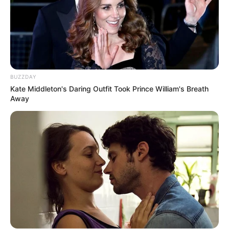
2 weeks ago
‘વિદ્યાર્થીઓને મારવાનો આદેશ કોણે આપ્યો, પેલેટ
ગનનો ઉપયોગ કરવાની મંજુરી કોણે આપી? રાહુલ
ગાંધીએ અમિત શાહને પત્ર લખ્યો
2 weeks ago
BUZZDAY
કેનેડામાં કાર અકસ્માતમાં અમદાવાદના કોમ્પ્યુટર
Kate Middleton's Daring Outfit Took Prince William's Breath
એન્જિનિયરનું મોત
Away
2 weeks ago
પેપર લીક વિરુદ્ધ કાલે નવું બિલ આવી શકે છે, 10
વર્ષની જેલ અને 10 કરોડ સુધીના દંડની જોગવાઈ
2 weeks ago
મોદીએ રાતે 12 વાગ્યે વીડિયો મેસેજ જાહેર કરીને
કહ્યું, પેપર લીક પર કડક નિર્ણય લેવાશે
2 weeks ago
Categories