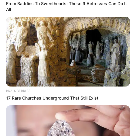
From Baddies To Sweethearts: These 9 Actresses Can Do It
All
BRAINBERRIES
17 Rare Churches Underground That Still Exist
બાળકોને મેળામાં મફત રાઇડ્સ સવારી કરવા દેવામાં
આવતા અને ભાવતું ભોજન કરવામાં આવતા તેમના
ચહેરા પર અનોખું સ્મિત જોવા મળ્યું હતું. જો કે
આયોજન રાઈડ સંચાલકો અને સામાજિક સંસ્થાના
સહયોગથી કરવામાં આવ્યું હતું. જો કે આજે