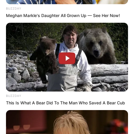
BUZZDAY
Meghan Markle's Daughter All Grown Up — See Her Now!
BUZZDAY
This Is What A Bear Did To The Man Who Saved A Bear Cub