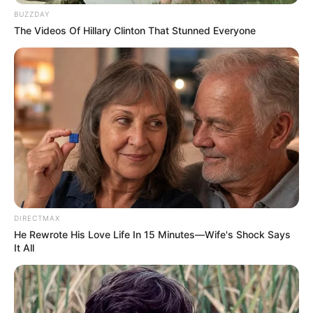
BUZZDAY
Gujarat
3,834
The Videos Of Hillary Clinton That Stunned Everyone
India
2,164
News
1,078
Astrology
521
International
475
health
463
Ajab Gajab
359
Politics
322
Bollywood
239
Crime
189
DIRECTMAX
He Rewrote His Love Life In 15 Minutes—Wife's Shock Says
Vadodara
117
It All
Delhi
76
Money
75
Sport
61