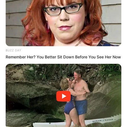
‘વિદ્યાર્થીઓને મારવાનો આદેશ કોણે આપ્યો, પેલેટ
ગનનો ઉપયોગ કરવાની મંજુરી કોણે આપી? રાહુલ
ગાંધીએ અમિત શાહને પત્ર લખ્યો
2 weeks ago
કેનેડામાં કાર અકસ્માતમાં અમદાવાદના કોમ્પ્યુટર
એન્જિનિયરનું મોત
BUZZ DAY
2 weeks ago
Remember Her? You Better Sit Down Before You See Her Now
પેપર લીક વિરુદ્ધ કાલે નવું બિલ આવી શકે છે, 10
વર્ષની જેલ અને 10 કરોડ સુધીના દંડની જોગવાઈ
2 weeks ago
મોદીએ રાતે 12 વાગ્યે વીડિયો મેસેજ જાહેર કરીને
કહ્યું, પેપર લીક પર કડક નિર્ણય લેવાશે
2 weeks ago
Categories