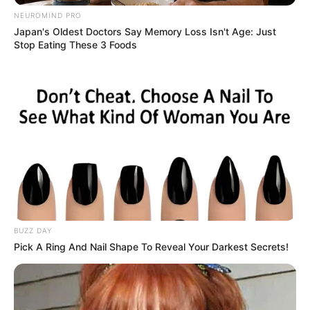
NEUROMIND PRO
Japan's Oldest Doctors Say Memory Loss Isn't Age: Just
Stop Eating These 3 Foods
Tags
Free Rides
Jamnagar Fair
Mela
Shravani Mela
અમારી યુટ્યુબ ચેનલ ને Subscribe કરો
BUZZ DAY
Pick A Ring And Nail Shape To Reveal Your Darkest Secrets!
Latest News
અમદાવાદમાં મેયરને જોતા જ 3 દિવસથી પાણીમાં
રહેલા લોકોનો બાટલો ફાટ્યો
2 weeks ago