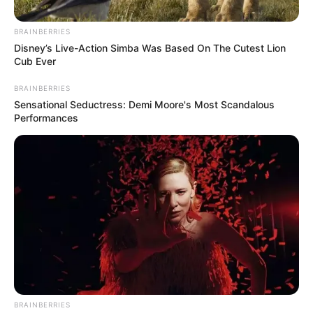
BRAINBERRIES
Disney’s Live-Action Simba Was Based On The Cutest Lion
Cub Ever
BRAINBERRIES
Sensational Seductress: Demi Moore's Most Scandalous
Performances
જામનગર વર્ષે શ્રાવણી મેળાનું આયોજન કરવામાં આવે
છે ત્યારે આ વર્ષે શ્રાવણી મેળાનું આયોજન કરવામાં
આવ્યું છે. જો કે દર વર્ષની જેમ આ વખતે માનવતાનો
એક અનોખો નજારો જોવા મળ્યો હતો. આ વખતે
જામનગરના પ્રદર્શન ગ્રાઉન્ડ યોજાતા મેળામાં અનાથ
બાળકોને મફત રાઈડ્સ કરવામાં આવી હતી અને તેમને
આજે ગણેશ ચતુર્થીના પર્વ પર ભાવતું ભોજન પણ
આપવામાં આવ્યું હતું.
BRAINBERRIES