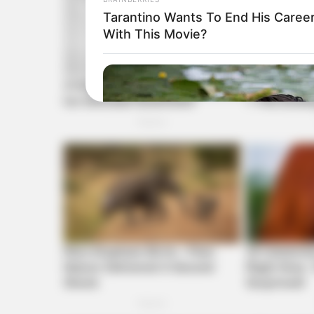
Tarantino Wants To End His Caree
With This Movie?
CTA FAVORITE
Why this ordinary drink is the secr
every day