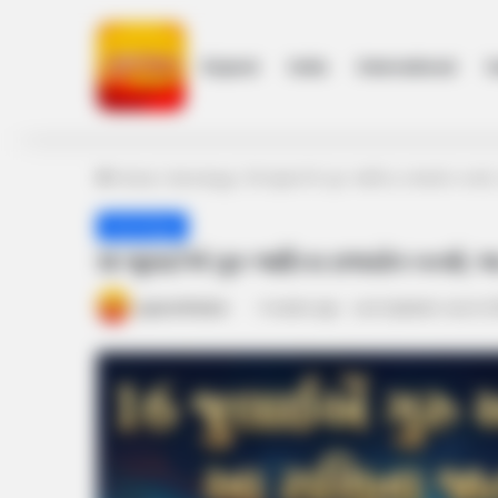
Gujarat
India
International
h
Home
/
Astrology
/
16 જુલાઈએ ગુરુ આદિત્ય રાજયોગ બનશે,
Astrology
16 જુલાઈએ ગુરુ આદિત્ય રાજયોગ બનશે, આ 
gujaratkhabar
4 weeks ago
Last Updated: July 9, 