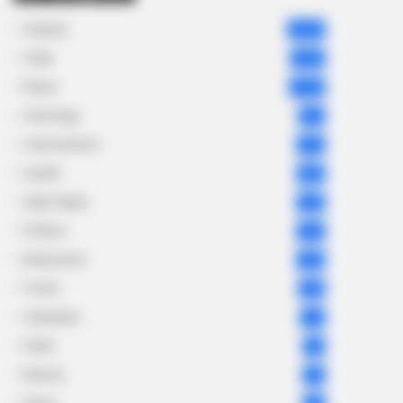
Gujarat
3,834
India
2,164
News
1,078
Astrology
521
International
475
health
463
Ajab Gajab
359
Politics
322
Bollywood
239
Crime
189
Vadodara
117
Delhi
76
Money
75