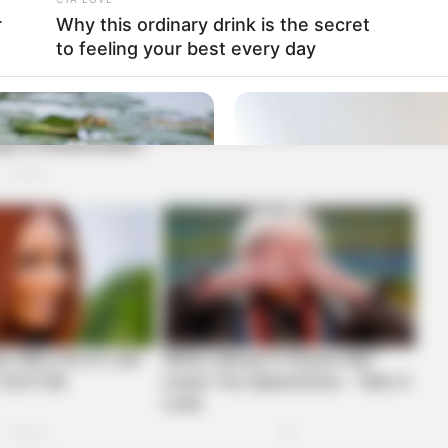
r
Why this ordinary drink is the secret
to feeling your best every day
BRAINBERRIES
et to feeling your best
Magnetic Floating Bed: A