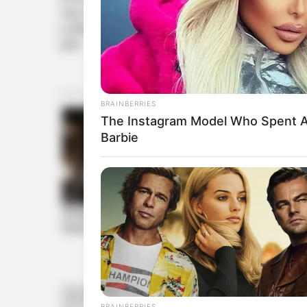
આપે તેવી શક્યતા છે. ગુરુ અને સૂર્યનો આ યુ
દરમિયાન લેવામાં આવેલા વહીવટી અને નાણાકી
થશે.
BRAINBERRIES
The Instagram Model Who Spent A
Barbie
BRAINBERRIES