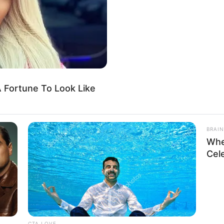
તિ જ્ઞાન, શાણપણ અને શક્તિનું પ્રતીક છે. આ સમય
ય નિર્ણયો દૂરગામી અને અત્યંત ફાયદાકારક સાબિત
 Fortune To Look Like
BRAIN
Whe
Cel
CTA LOVE