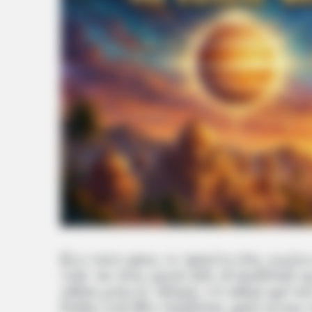
દ્રિક પંચાંગ મુજબ, ૧૬ જુલાઈના રોજ, ગ્રહોના રા
કરશે. આ ગોચર ગુરુવારે થશે, જે જ્યોતિષમાં ખૂ
રાશિમાં હાજર છે. પરિણામે, કર્ક રાશિમાં સૂર્ય
નિર્માણ કરશે.વૈદિક જ્યોતિષમાં, સૂર્યને સન્મ