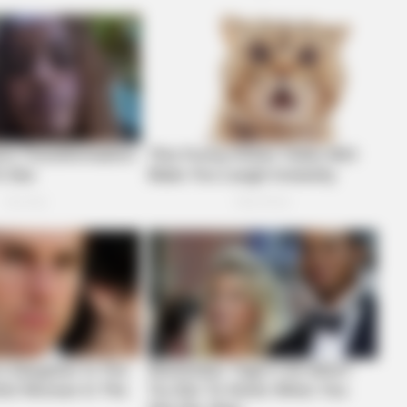
e
BRAINBERRIES
CTA 
Think You Know FIFA 2026? These
Why
Facts May Surprise You
kne