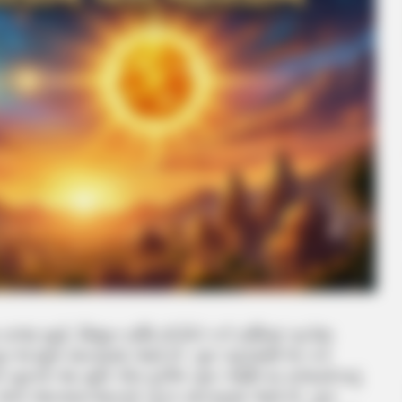
જા સૂર્ય, મિથુન રાશિ છોડીને કર્ક રાશિમાં પ્રવેશ
બ જ શુભ માનવામાં આવે છે. ગુરુ પહેલાથી જ કર્ક
 અને ગુરુનો આ યુતિ એક દુર્લભ ગુરુ-આદિત્ય રાજયોગનું
ાન અને આત્મસન્માનનો કારક માનવામાં આવે છે. ગુરુ