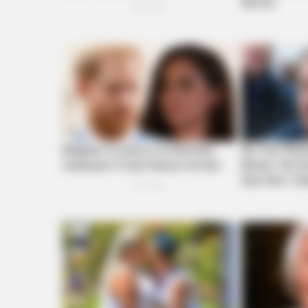
BRAINBERRIES
The 90s Was A Fantastic Decade F
Movies
BRAINBERRIES
She Took Her Love For Horses To 
Whole New Level