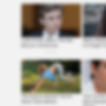
BRAINBERRIES
Remember This Kick-Ass Star? Se
His Shocking Transformation