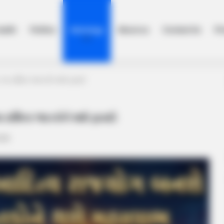
ealth
Politics
Astrology
About us
Contact Us
Pr
 આ રાશિના જાતકોને થશે ફાયદો
રાશિના જાતકોને થશે ફાયદો
2026