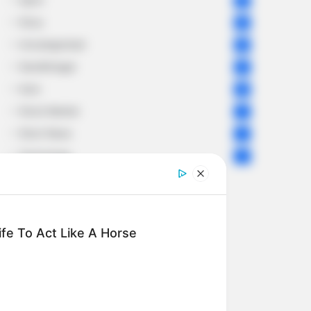
Sport
61
Story
60
Uncategorized
56
Gandhinagar
47
Auto
28
Stock Market
11
Short News
4
Technology
2
fe To Act Like A Horse