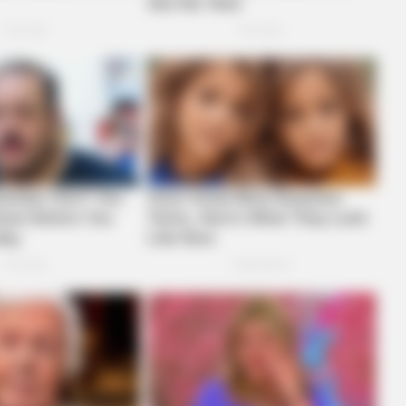
CTA FAVORITE
or Fans Of Action
Why this ordinary drink i
every day
BRAIN
A
Sen
Mos