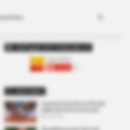
Search for
ivacy Policy
અમારી યુટ્યુબ ચેનલ ને Subscribe કરો
Latest News
અમદાવાદમાં મેયરને જોતા જ 3 દિવસથી
પાણીમાં રહેલા લોકોનો બાટલો ફાટ્યો
2 weeks ago
‘વિદ્યાર્થીઓને મારવાનો આદેશ કોણે