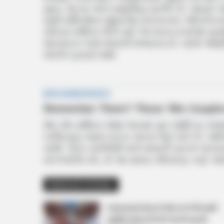
જ્ઞાન, ભાગ્ય અને સમૃદ્ધિનું પ્રતીક છે. જ્યાર
ઘણી રાશિઓના જીવનમાં સકારાત્મક પરિવર્ત
ચોક્કસ રાશિના લોકો માટે ભાગ્યના દરવાજા ખુલશે
જબરદસ્ત લાભ થવાની સંભાવના છે. ચાલો જા
લોકોને ફાયદો થશે.
મેષ: મેષ રાશિના ચોથા ભાવમાં ગુરુ આદિત્ય 
ખરીદવાનું તમારું સ્વપ્ન સાકાર થઈ શકે છે. પાર
વધશે. પૈતૃક સંપત્તિથી લાભ થવાની પ્રબળ શ
સંકળાયેલા છો, તો આ સમય નોંધપાત્ર નફો આપ
Related Articles
અમદાવાદમાં મેયરને જોતા જ 3 દિવસથી
પાણીમાં રહેલા લોકોનો બાટલો ફાટ્યો