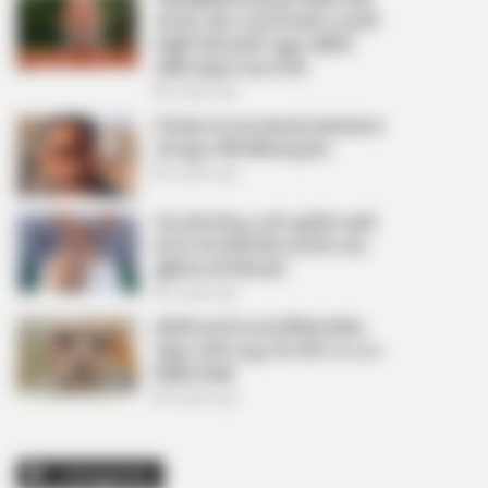
આપ્યો, પેલેટ ગનનો ઉપયોગ કરવાની
મંજુરી કોણે આપી? રાહુલ ગાંધીએ
અમિત શાહને પત્ર લખ્યો
2 weeks ago
કેનેડામાં કાર અકસ્માતમાં અમદાવાદના
કોમ્પ્યુટર એન્જિનિયરનું મોત
2 weeks ago
પેપર લીક વિરુદ્ધ કાલે નવું બિલ આવી
શકે છે, 10 વર્ષની જેલ અને 10 કરોડ
સુધીના દંડની જોગવાઈ
2 weeks ago
મોદીએ રાતે 12 વાગ્યે વીડિયો મેસેજ
જાહેર કરીને કહ્યું, પેપર લીક પર કડક
નિર્ણય લેવાશે
2 weeks ago
Categories