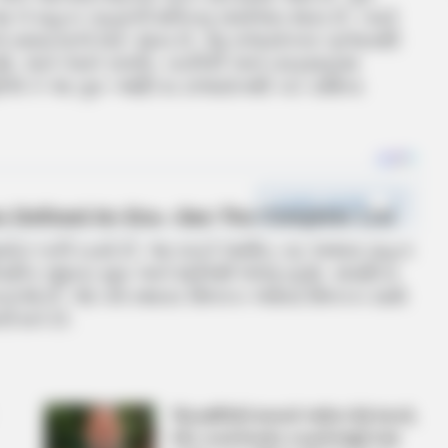
ે આ બે મહાન ગ્રહોની શક્તિનું સંયોજન થાય છે, ત્યારે
નનો સમયગાળો શરૂ થાય છે. આ રાજયોગના પ્રભાવથી
, અને તેમને સંપત્તિ, કારકિર્દી અને વ્યવસાયમાં
ણીએ કે આ ગુરુ-આદિત્ય રાજયોગથી કઈ રાશિના
રાજયોગ બની રહ્યો છે. આ વખતે જમીન, ઘર અથવા વાહન
િવારિક જીવન સુખ અને શાંતિથી ભરેલું રહેશે. સંવાદિતા
ક્યતાઓ છે. જો તમે સ્થાવર મિલકત અથવા મિલકત સાથે
ી શકે છે.
‘વિદ્યાર્થીઓને મારવાનો આદેશ કોણે આપ્યો,
પેલેટ ગનનો ઉપયોગ કરવાની મંજુરી કોણે