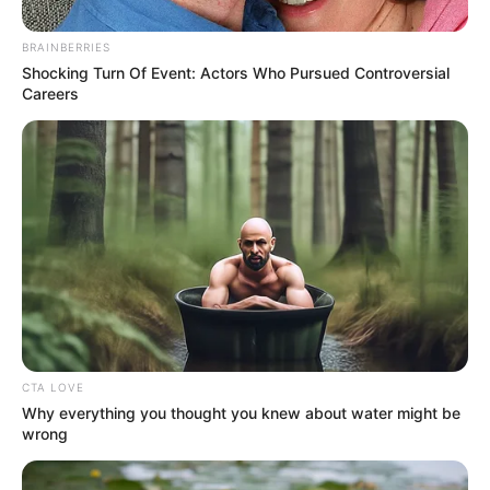
દુનિયાની સૌથી શક્તિશાળી વસ્તુ વિશે આજે જ જાણી
લો…
BRAINBERRIES
April 22, 2023
Shocking Turn Of Event: Actors Who Pursued Controversial
Careers
જલદી તેણે પોતાના ખિસ્સામાં રૂમાલ રાખ્યો, તે જ
સમયે ઇન્ટરવ્યુ બોર્ડના અધ્યક્ષએ આંગળી વડે ઇશારો
કરીને કહ્યું – What Is ‘That’
આ સાંભળીને ઉમેદવારે જવાબ આપતા કહ્યું કે, ‘That
Sir … Is A Demonstrative Pronoun” ઉમેદવારોને
આ ચતુરાઈથી આપવામાં આવેલ જવાબ સાંભળીને
ઇન્ટરવ્યુ બોર્ડને ખબર હતી કે ઉમેદવારનું મગજ સારી
રીતે કામ કરે છે. આપને જણાવી દઈએ કે “‘That” એક
Demonstrative Pronoun છે.
CTA LOVE
Why everything you thought you knew about water might be
wrong