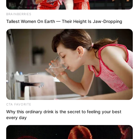
છે. આ પુસ્તકમાં, IAS ને લગતી ઘણી બાબતો વિશે
જણાવાયું છે, તેની સાથે ઉમેદવારે કઈ રીતે ઇન્ટરવ્યૂ
BRAINBERRIES
આપવો જોઈએ એ પણ જણાવાયું છે.
Tallest Women On Earth — Their Height Is Jaw-Dropping
CTA FAVORITE
Why this ordinary drink is the secret to feeling your best
every day