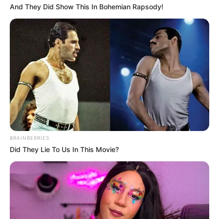
And They Did Show This In Bohemian Rapsody!
BRAINBERRIES
Did They Lie To Us In This Movie?