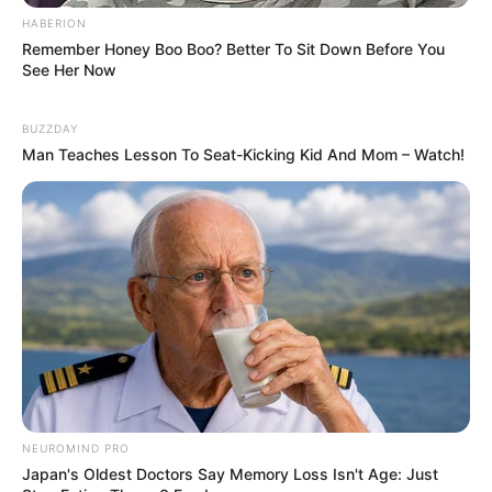
HABERION
Remember Honey Boo Boo? Better To Sit Down Before You
See Her Now
BUZZDAY
Man Teaches Lesson To Seat-Kicking Kid And Mom – Watch!
અમારી યુટ્યુબ ચેનલ ને Subscribe કરો
Latest News
NEUROMIND PRO
Japan's Oldest Doctors Say Memory Loss Isn't Age: Just