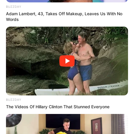
BUZZDAY
Adam Lambert, 43, Takes Off Makeup, Leaves Us With No
Words
BUZZDAY
The Videos Of Hillary Clinton That Stunned Everyone