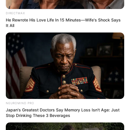
DIRECTMAX
He Rewrote His Love Life In 15 Minutes—Wife's Shock Says
It All
આજના ડિજિટલ યુગમાં ફેસબુક માત્ર મનોરંજન માટે
નહીં, પણ કમાણીનું એક શક્તિશાળી પ્લેટફોર્મ બની
ગયું છે. તાજેતરના સમયમાં હજારો લોકો ફક્ત ફોટો
અને વિડિઓ અપલોડ કરીને દર મહિને લાખો રૂપિયા
કમાઈ રહ્યા હોવાની માહિતી સામે આવી છે. વિશેષજ્ઞોના
મતે, જો યોગ્ય માર્ગદર્શન અને સ્ટ્રેટેજી અપનાવવામાં
આવે, તો કોઈપણ વ્યક્તિ ફેસબુક દ્વારા ઈન્કમ શરૂ
કરી શકે છે.
NEUROMIND PRO
Japan's Greatest Doctors Say Memory Loss Isn't Age: Just
Stop Drinking These 3 Beverages