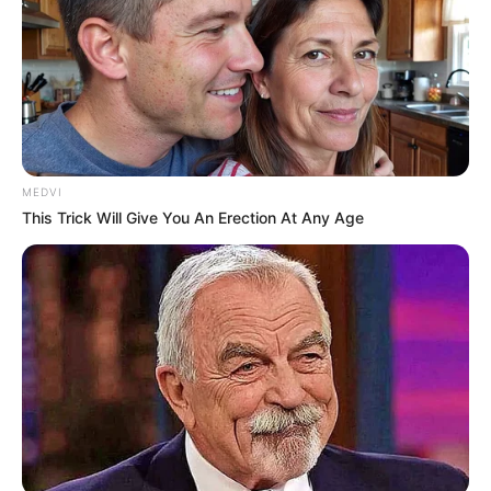
MEDVI
This Trick Will Give You An Erection At Any Age