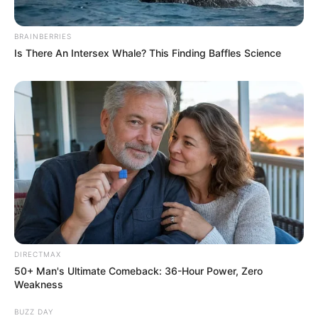
Tags
ફેસબુક
BRAINBERRIES
Is There An Intersex Whale? This Finding Baffles Science
અમારી યુટ્યુબ ચેનલ ને Subscribe કરો
Latest News
અમદાવાદમાં મેયરને જોતા જ 3 દિવસથી પાણીમાં
રહેલા લોકોનો બાટલો ફાટ્યો
2 weeks ago
DIRECTMAX
‘વિદ્યાર્થીઓને મારવાનો આદેશ કોણે આપ્યો, પેલેટ
50+ Man's Ultimate Comeback: 36-Hour Power, Zero
ગનનો ઉપયોગ કરવાની મંજુરી કોણે આપી? રાહુલ
Weakness
ગાંધીએ અમિત શાહને પત્ર લખ્યો
BUZZ DAY
2 weeks ago