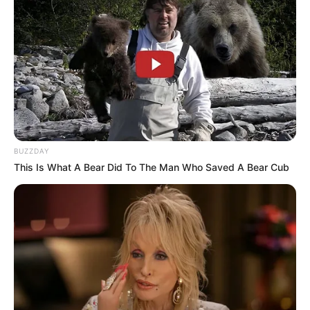
BUZZDAY
This Is What A Bear Did To The Man Who Saved A Bear Cub
આ જ મુદ્દાને ધ્યાનમાં રાખીને, એક અનુભવી ડિજિટલ
ક્રિએટર દ્વારા ગુજરાતી ભાષામાં ખાસ PDF કોર્સ તૈયાર
કરવામાં આવ્યો છે, જેમાં ફેસબુક મોનેટાઈઝેશનની
સંપૂર્ણ માહિતી સરળ રીતે સમજાવવામાં આવી છે. આ
કોર્સમાં ફેસબુકના Professional Mode થી લઈને
Reach વધારવાની ટેક્નિક, Copyright Strike થી
બચવાના રસ્તા અને Payout સેટઅપ સુધીની