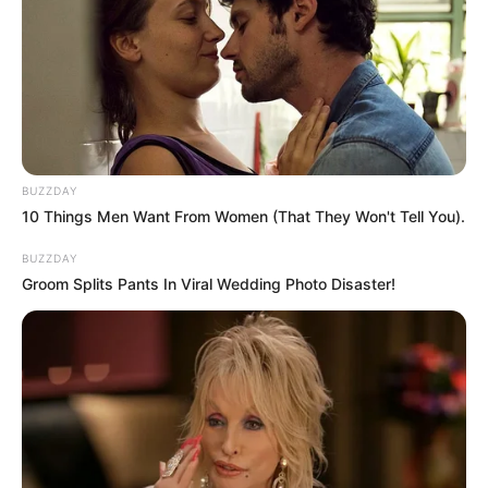
News
1,078
Astrology
521
International
475
health
463
Ajab Gajab
359
BUZZDAY
Politics
322
10 Things Men Want From Women (That They Won't Tell You).
Bollywood
239
BUZZDAY
Crime
189
Groom Splits Pants In Viral Wedding Photo Disaster!
Vadodara
117
Delhi
76
Money
75
Sport
61
Story
60
Uncategorized
56