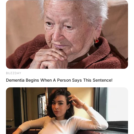
BUZZDAY
Dementia Begins When A Person Says This Sentence!