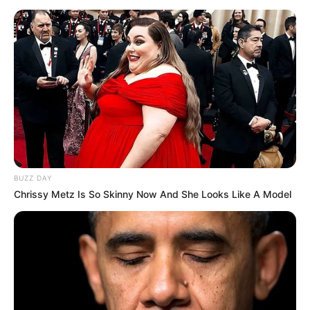
BUZZ DAY
Chrissy Metz Is So Skinny Now And She Looks Like A Model