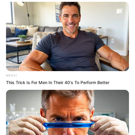
MEDVI
This Trick Is For Men In Their 40's To Perform Better