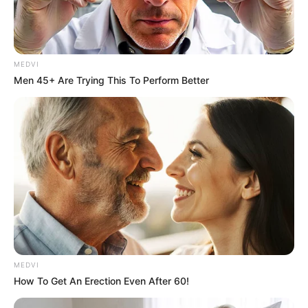
MEDVI
Men 45+ Are Trying This To Perform Better
MEDVI
How To Get An Erection Even After 60!