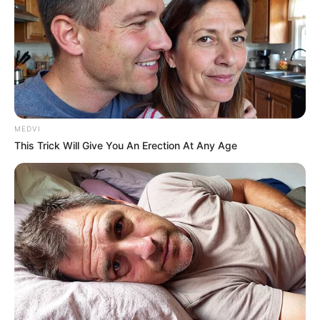
MEDVI
This Trick Will Give You An Erection At Any Age
નોંધનીય છે કે, 20 ડિસેમ્બર 2016 થી RDC ગુજરાતીની
યુટ્યુબ ચેનલ પર ચાર ચાર બંગડી વાળી ગાડી લઈ દઉ
વાળું ગતી અપલોડ કરાયું હતું. ત્યાર બાદ તે ખૂબ જ
લોકપ્રિય બની ગઈ હતી. જાન્યુઆરી 2017 માં રેડ
રિબિન એન્ટરટેઇનમેન્ટ પ્રાઇવેટ લિમિટેડ દ્વારા દાવો