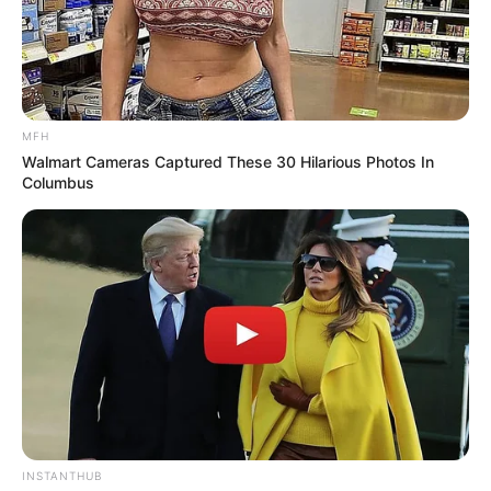
Tags
Court
Guajrat News
Gujarat
Kinjal Dave
કિંજલ દવે
MFH
Walmart Cameras Captured These 30 Hilarious Photos In
Columbus
અમારી યુટ્યુબ ચેનલ ને Subscribe કરો
Latest News
અમદાવાદમાં મેયરને જોતા જ 3 દિવસથી પાણીમાં
રહેલા લોકોનો બાટલો ફાટ્યો
2 weeks ago
‘વિદ્યાર્થીઓને મારવાનો આદેશ કોણે આપ્યો, પેલેટ
INSTANTHUB