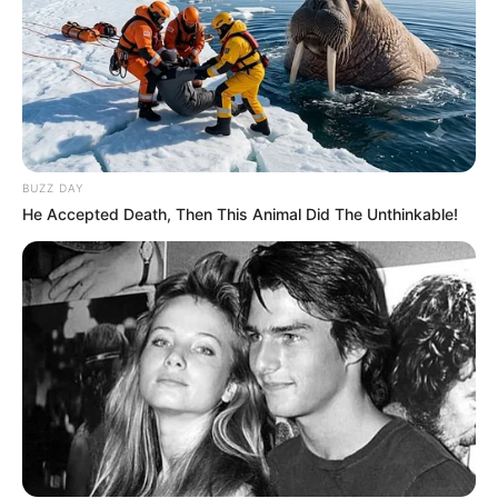
BUZZ DAY
He Accepted Death, Then This Animal Did The Unthinkable!