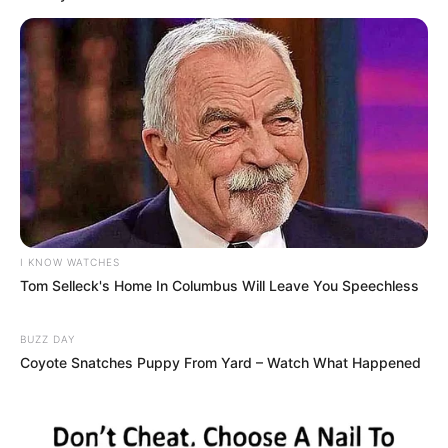
ગાંધીએ અમિત શાહને પત્ર લખ્યો
2 weeks ago
કેનેડામાં કાર અકસ્માતમાં અમદાવાદના કોમ્પ્યુટર
એન્જિનિયરનું મોત
2 weeks ago
પેપર લીક વિરુદ્ધ કાલે નવું બિલ આવી શકે છે, 10
વર્ષની જેલ અને 10 કરોડ સુધીના દંડની જોગવાઈ
2 weeks ago
મોદીએ રાતે 12 વાગ્યે વીડિયો મેસેજ જાહેર કરીને
કહ્યું, પેપર લીક પર કડક નિર્ણય લેવાશે
I KNOW WATCHES
Tom Selleck's Home In Columbus Will Leave You Speechless
2 weeks ago
BUZZ DAY
Categories
Coyote Snatches Puppy From Yard – Watch What Happened
Gujarat
3,834
India
2,164