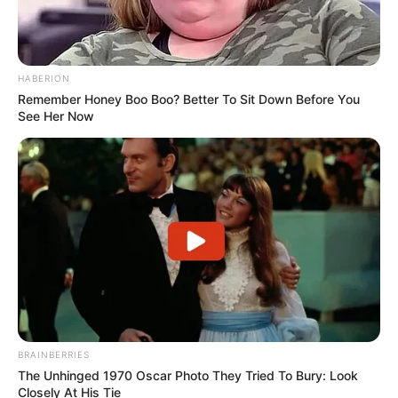
HABERION
Remember Honey Boo Boo? Better To Sit Down Before You
See Her Now
અમારી યુટ્યુબ ચેનલ ને Subscribe કરો
Latest News
અમદાવાદમાં મેયરને જોતા જ 3 દિવસથી પાણીમાં
રહેલા લોકોનો બાટલો ફાટ્યો
2 weeks ago
BRAINBERRIES
‘વિદ્યાર્થીઓને મારવાનો આદેશ કોણે આપ્યો, પેલેટ
The Unhinged 1970 Oscar Photo They Tried To Bury: Look
ગનનો ઉપયોગ કરવાની મંજુરી કોણે આપી? રાહુલ
Closely At His Tie