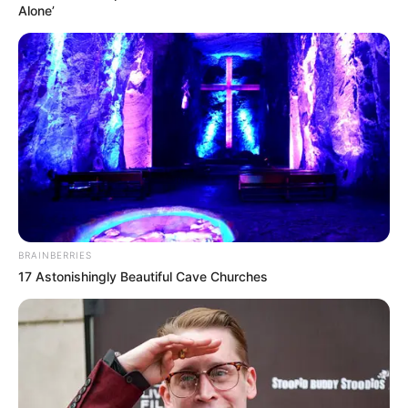
Alone’
આ સમયગાળા દરમિયાન પવનની ગતિ 30 થી 40 કિમી
પ્રતિ કલાક સુધી રહી શકે છે. હવામાનમાં આ ફેરફાર
પાછળ બે અપર એર સાયક્લોનિક સર્ક્યુલેશન અને
એક સક્રિય Western Disturbance જવાબદાર
હોવાનું જણાવાયું છે, જે સમગ્ર ગુજરાત પર અસર
કરશે.
Related Articles
અમદાવાદમાં મેયરને જોતા જ 3 દિવસથી પાણીમાં
BRAINBERRIES
રહેલા લોકોનો બાટલો ફાટ્યો
2 Weeks Ago
17 Astonishingly Beautiful Cave Churches
‘વિદ્યાર્થીઓને મારવાનો આદેશ કોણે આપ્યો, પેલેટ
ગનનો ઉપયોગ કરવાની મંજુરી કોણે આપી? રાહુલ
ગાંધીએ અમિત શાહને પત્ર લખ્યો
2 Weeks Ago