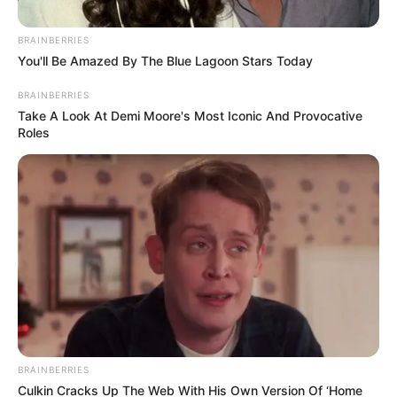
આગાહી
BRAINBERRIES
You'll Be Amazed By The Blue Lagoon Stars Today
હવામાન વિભાગે રાજ્યમાં આગામી દિવસોમાં કમોસમી
વરસાદ (Unseasonal Rain) ની શક્યતા વ્યક્ત કરી
BRAINBERRIES
Take A Look At Demi Moore's Most Iconic And Provocative
છે. ખાસ કરીને 29 અને 30 માર્ચે યલો એલર્ટ જાહેર
Roles
કરવામાં આવ્યું છે. ભર ઉનાળામાં માવઠાની સ્થિતિ
સર્જાઈ શકે છે, જેમાં ઉત્તર ગુજરાતના વિસ્તારોમાં
ગાજવીજ સાથે વરસાદની આગાહી કરવામાં આવી છે.
કચ્છ, બનાસકાંઠા, સાબરકાંઠા, અરવલ્લી, દાહોદ અને
મહીસાગર જિલ્લામાં પણ આ બે દિવસ દરમિયાન
વરસાદ પડવાની શક્યતા છે.
BRAINBERRIES
Culkin Cracks Up The Web With His Own Version Of ‘Home