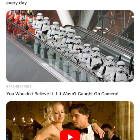
every day
BRAINBERRIES
You Wouldn't Believe It If It Wasn't Caught On Camera!