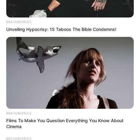
Gujarat
3,834
India
2,164
BRAINBERRIES
News
1,078
Unveiling Hypocrisy: 15 Taboos The Bible Condemns!
Astrology
521
International
475
health
463
Ajab Gajab
359
Politics
322
Bollywood
239
Crime
189
Vadodara
117
Delhi
BRAINBERRIES
76
Films To Make You Question Everything You Know About
Money
75
Cinema
Sport
61
BRAINBERRIES