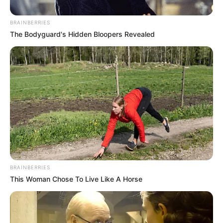
BRAINBERRIES
The Bodyguard's Hidden Bloopers Revealed
વરસાદની આગાહી
ગુજરાતમાં હાલ કાળઝાળ ગરમીનો પ્રકોપ યથાવત
જોવા મળી રહ્યો છે. આજે અમદાવાદ, અરવલ્લી,
સાબરકાંઠા સહિત રાજ્યના કેટલાક વિસ્તારોમાં
વાદળછાયું વાતાવરણ જોવા મળ્યું હતું અને ઠંડા પવનો
પણ ફૂંકાયા હતા. જોકે, વાદળોની અવરજવર વચ્ચે પણ
સૂર્યનો તાપ ઓછો ન થતાં લોકોને ગરમી અને બફારાનો
સામનો કરવો પડ્યો હતો.
BRAINBERRIES
This Woman Chose To Live Like A Horse