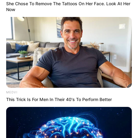
She Chose To Remove The Tattoos On Her Face. Look At Her
Delhi
76
Now
Money
75
Sport
61
Story
60
Uncategorized
56
Gandhinagar
47
Auto
28
Stock Market
11
Short News
4
MEDVI
Technology
2
This Trick Is For Men In Their 40's To Perform Better
Copyright 2024, All Rights Reserved | Gujratkhabar.in
About us
Contact Us
Disclaimer
Privacy Policy