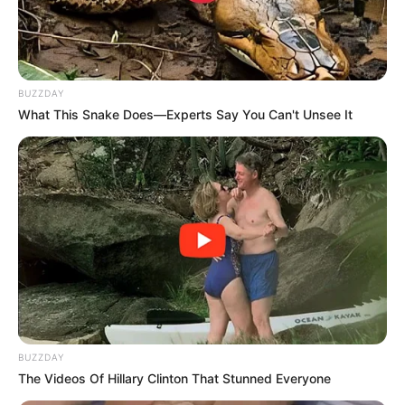
BUZZDAY
What This Snake Does—Experts Say You Can't Unsee It
BUZZDAY
The Videos Of Hillary Clinton That Stunned Everyone