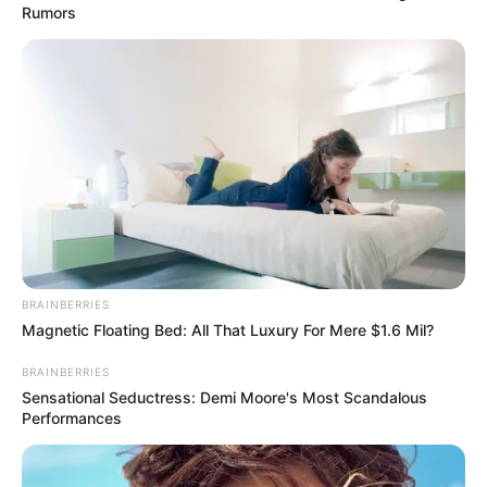
Rumors
BRAINBERRIES
Magnetic Floating Bed: All That Luxury For Mere $1.6 Mil?
અમારી યુટ્યુબ ચેનલ ને Subscribe કરો
BRAINBERRIES
Sensational Seductress: Demi Moore's Most Scandalous
Performances
Latest News