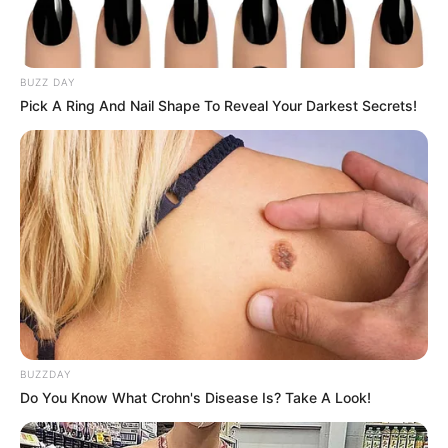
BUZZ DAY
Pick A Ring And Nail Shape To Reveal Your Darkest Secrets!
BUZZDAY
Do You Know What Crohn's Disease Is? Take A Look!