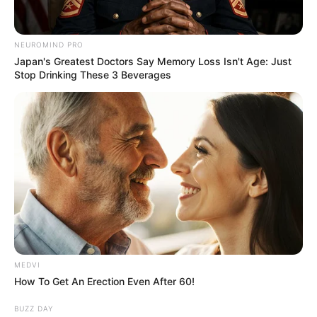
Categories
NEUROMIND PRO
Japan's Greatest Doctors Say Memory Loss Isn't Age: Just
Stop Drinking These 3 Beverages
Gujarat
3,834
India
2,164
News
1,078
Astrology
521
International
475
health
463
Ajab Gajab
359
Politics
322
Bollywood
239
MEDVI
How To Get An Erection Even After 60!
Crime
189
Vadodara
117
BUZZ DAY