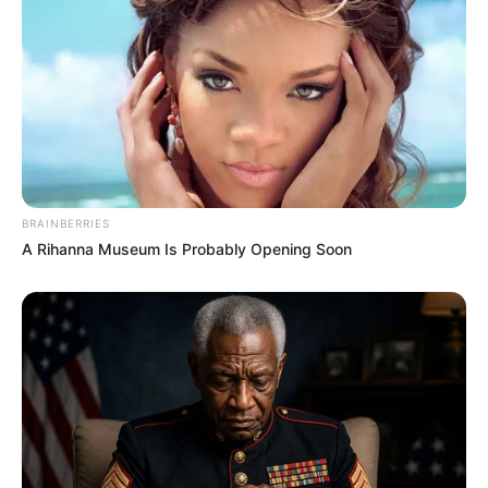
અમદાવાદમાં મેયરને જોતા જ 3 દિવસથી પાણીમાં
રહેલા લોકોનો બાટલો ફાટ્યો
2 weeks ago
‘વિદ્યાર્થીઓને મારવાનો આદેશ કોણે આપ્યો, પેલેટ
ગનનો ઉપયોગ કરવાની મંજુરી કોણે આપી? રાહુલ
ગાંધીએ અમિત શાહને પત્ર લખ્યો
2 weeks ago
BRAINBERRIES
કેનેડામાં કાર અકસ્માતમાં અમદાવાદના કોમ્પ્યુટર
A Rihanna Museum Is Probably Opening Soon
એન્જિનિયરનું મોત
2 weeks ago
પેપર લીક વિરુદ્ધ કાલે નવું બિલ આવી શકે છે, 10
વર્ષની જેલ અને 10 કરોડ સુધીના દંડની જોગવાઈ
2 weeks ago
મોદીએ રાતે 12 વાગ્યે વીડિયો મેસેજ જાહેર કરીને
કહ્યું, પેપર લીક પર કડક નિર્ણય લેવાશે
2 weeks ago