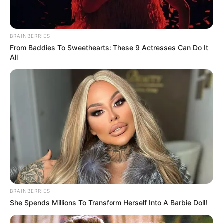
BRAINBERRIES
From Baddies To Sweethearts: These 9 Actresses Can Do It
All
BRAINBERRIES
She Spends Millions To Transform Herself Into A Barbie Doll!