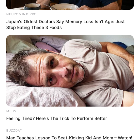
NEUROMIND PRO
Japan's Oldest Doctors Say Memory Loss Isn't Age: Just
Stop Eating These 3 Foods
ગુજરાતમાં પરશોત્તમ રૂપાલાના નિવેદન બાદ ક્ષત્રિય
સમાજનો ગુસ્સો ઓછો થવાનું નામ નથી લેતો. હવે
અમુક પાટીદારોએ રૂપાલાને સમર્થન કરવાની વાત કરી
છે. અનેક મિટિંગો થઈ રહી છે ત્યારે આજે પરશોત્તમ
રૂપાલા દિલ્હીથી કેબિનેટ મિટિંગ પતાવીને અમદાવાદ
એરપોર્ટ પર આવ્યા હતા અને તેમણે કહ્યું કે બધા
સમાજના લોકો મારા સમર્થનમાં છે.
MEDVI
Feeling Tired? Here's The Trick To Perform Better
BUZZDAY
Man Teaches Lesson To Seat-Kicking Kid And Mom – Watch!