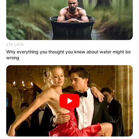
અમદાવાદમાં મેયરને જોતા જ 3 દિવસથી પાણીમાં
રહેલા લોકોનો બાટલો ફાટ્યો
2 Weeks Ago
‘વિદ્યાર્થીઓને મારવાનો આદેશ કોણે આપ્યો, પેલેટ
ગનનો ઉપયોગ કરવાની મંજુરી કોણે આપી? રાહુલ
CTA LOVE
ગાંધીએ અમિત શાહને પત્ર લખ્યો
Why everything you thought you knew about water might be
2 Weeks Ago
wrong
કઈ રાશિના જાતકોને રાહત મળશે?
કુંભ – શનિ મેષ રાશિમાં પ્રવેશ કરતાની સાથે જ કુંભ
રાશિનો સાડાસાતી કાળ સમાપ્ત થઈ જશે અને તેમને
આર્થિક મુશ્કેલીઓમાંથી રાહત મળશે.
સિંહ અને ધન – આ બંને રાશિના જાતકોને શનિ
ધૈય્યાથી રાહત મળશે.