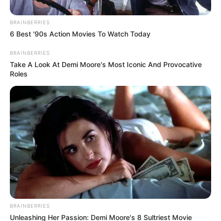
BRAINBERRIES
6 Best '90s Action Movies To Watch Today
સાડાસાતી
BRAINBERRIES
Take A Look At Demi Moore's Most Iconic And Provocative
હાલમાં, શનિ મીનમાં છે, જેના કારણે શનિની
Roles
સાડાસાતીનો પ્રથમ તબક્કો કુંભ, મીન અને મેષ રાશિને
અસર કરી રહ્યો છે. સિંહ અને ધનુ રાશિ પણ શનિના
ધૈયાનો અનુભવ કરી રહ્યા છે. જોકે, 2027 માં આ
પરિસ્થિતિ બદલાવાની છે, જ્યારે શનિ તેની રાશિ
બદલશે.
BRAINBERRIES
Unleashing Her Passion: Demi Moore's 8 Sultriest Movie