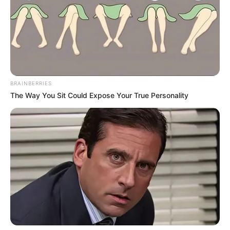
BRAINBERRIES
The Way You Sit Could Expose Your True Personality
Tags
Saturn
Shanidev
શનિદેવ
સાડાસાતી
અમારી યુટ્યુબ ચેનલ ને Subscribe કરો