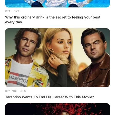
અમદાવાદમાં મેયરને જોતા જ 3 દિવસથી પાણીમાં
CTA LOVE
રહેલા લોકોનો બાટલો ફાટ્યો
Why this ordinary drink is the secret to feeling your best
2 Weeks Ago
every day
‘વિદ્યાર્થીઓને મારવાનો આદેશ કોણે આપ્યો, પેલેટ
ગનનો ઉપયોગ કરવાની મંજુરી કોણે આપી? રાહુલ
ગાંધીએ અમિત શાહને પત્ર લખ્યો
2 Weeks Ago
રેવતી નક્ષત્ર બુધ દ્વારા શાસિત છે, જેને બુદ્ધિ,
સંદેશાવ્યવહાર અને વ્યવસાયનો કારક માનવામાં આવે
છે. શનિ અને બુધનો આ યુતિ એક અનોખો જ્યોતિષીય
સંયોજન બનાવી રહ્યો છે જે મેષ, કર્ક અને વૃશ્ચિક
રાશિના જાતકો માટે ખાસ લાભ લાવે તેવી શક્યતા છે.
BRAINBERRIES
ચાલો એવા ક્ષેત્રોનું અન્વેષણ કરીએ જ્યાં તમને
Tarantino Wants To End His Career With This Movie?
સકારાત્મક પરિવર્તનનો અનુભવ થશે.
મેષ: તમારી કારકિર્દી ઝડપથી આગળ વધશે