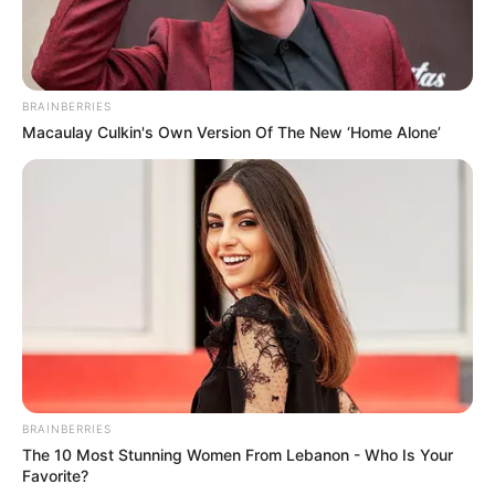
BRAINBERRIES
Macaulay Culkin's Own Version Of The New ‘Home Alone’
BRAINBERRIES
The 10 Most Stunning Women From Lebanon - Who Is Your
Favorite?