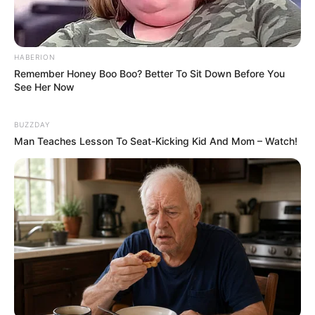
Tags
શનિ
HABERION
Remember Honey Boo Boo? Better To Sit Down Before You
અમારી યુટ્યુબ ચેનલ ને Subscribe કરો
See Her Now
BUZZDAY
Man Teaches Lesson To Seat-Kicking Kid And Mom – Watch!
Latest News
અમદાવાદમાં મેયરને જોતા જ 3 દિવસથી પાણીમાં
રહેલા લોકોનો બાટલો ફાટ્યો
2 weeks ago
‘વિદ્યાર્થીઓને મારવાનો આદેશ કોણે આપ્યો, પેલેટ
ગનનો ઉપયોગ કરવાની મંજુરી કોણે આપી? રાહુલ
ગાંધીએ અમિત શાહને પત્ર લખ્યો