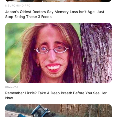
2 weeks ago
NEUROMIND PRO
કેનેડામાં કાર અકસ્માતમાં અમદાવાદના કોમ્પ્યુટર
Japan's Oldest Doctors Say Memory Loss Isn't Age: Just
એન્જિનિયરનું મોત
Stop Eating These 3 Foods
2 weeks ago
પેપર લીક વિરુદ્ધ કાલે નવું બિલ આવી શકે છે, 10
વર્ષની જેલ અને 10 કરોડ સુધીના દંડની જોગવાઈ
2 weeks ago
મોદીએ રાતે 12 વાગ્યે વીડિયો મેસેજ જાહેર કરીને
કહ્યું, પેપર લીક પર કડક નિર્ણય લેવાશે
2 weeks ago
Categories
BUZZDAY
Remember Lizzie? Take A Deep Breath Before You See Her
Gujarat
3,834
Now
India
2,164
News
1,078