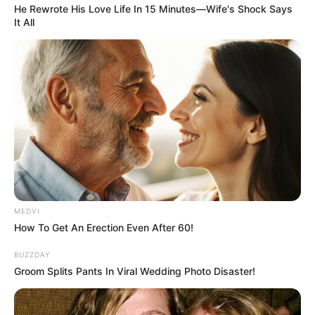
He Rewrote His Love Life In 15 Minutes—Wife's Shock Says
It All
MEDVI
How To Get An Erection Even After 60!
BUZZDAY
Groom Splits Pants In Viral Wedding Photo Disaster!