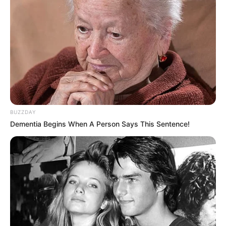
BUZZDAY
Dementia Begins When A Person Says This Sentence!