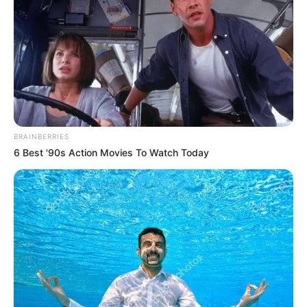
BRAINBERRIES
6 Best '90s Action Movies To Watch Today
રેવતી નક્ષત્ર બુધ દ્વારા શાસિત છે, જે શાણપણ અને
વિવેકનું પ્રતીક છે. જ્યારે શનિ (શિસ્ત) અને બુધ
(વિવેક) મળે છે, ત્યારે તે ઉતાવળિયા પગલાં લેવાને બદલે
વિચારશીલ પગલાં લેવાનો સમય છે. આ ગોચર ખાસ
કરીને ત્રણ રાશિઓ માટે વિકાસના દ્વાર ખોલી રહ્યું છે:
Related Articles