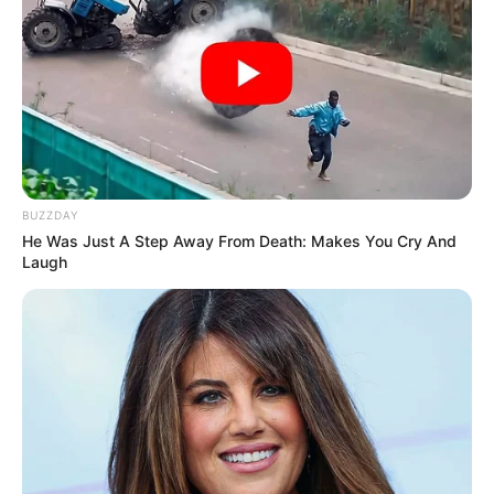
Astrology
521
International
475
health
463
Ajab Gajab
359
Politics
322
Bollywood
239
BUZZDAY
Crime
189
He Was Just A Step Away From Death: Makes You Cry And
Laugh
Vadodara
117
Delhi
76
Money
75
Sport
61
Story
60
Uncategorized
56
Gandhinagar
47