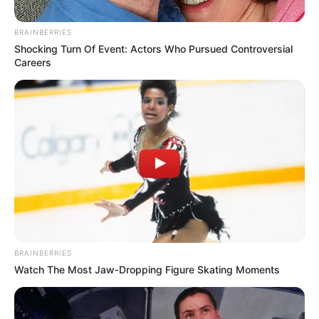
BRAINBERRIES
Shocking Turn Of Event: Actors Who Pursued Controversial
Careers
જ્યોતિષશાસ્ત્રમાં, શનિદેવને ન્યાયના દેવતા અને
કર્મના દાતા માનવામાં આવે છે. શનિની ગતિવિધિઓનો
ફક્ત વ્યક્તિગત જીવન પર જ નહીં, પરંતુ દેશ અને
વિશ્વની ઘટનાઓ પર પણ ઊંડો પ્રભાવ પડે છે. હાલમાં,
શનિ મીન રાશિમાં છે, અને હિન્દુ કેલેન્ડર મુજબ, તે બુધ
દ્વારા શાસિત રેવતી નક્ષત્રમાં ગોચર કરી રહ્યો છે. શનિ
9 ઓક્ટોબર, 2026 સુધી આ નક્ષત્રમાં ગોચર કરશે, જે
કેટલીક ભાગ્યશાળી રાશિઓ માટે સુવર્ણ તકો લાવશે.
BRAINBERRIES
Watch The Most Jaw‑Dropping Figure Skating Moments