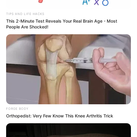
પુત્રીનો જન્મ થયો છે. સોશિયલ મીડિયા પર શિલ્પાએ
પુત્રીના હાથની તસવીર શેર કરી છે.
TIPS AND LIFE HACKS
This 2-Minute Test Reveals Your Real Brain Age - Most
People Are Shocked!
Related Articles
અમદાવાદમાં મેયરને જોતા જ 3 દિવસથી પાણીમાં
FORGE BODY
રહેલા લોકોનો બાટલો ફાટ્યો
Orthopedist: Very Few Know This Knee Arthritis Trick
2 Weeks Ago
‘વિદ્યાર્થીઓને મારવાનો આદેશ કોણે આપ્યો, પેલેટ