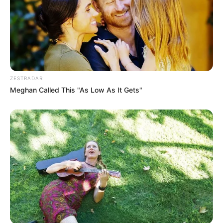
Categories
Gujarat
3,834
India
2,164
News
1,078
ZESTRADAR
Astrology
521
Meghan Called This "As Low As It Gets"
International
475
health
463
Ajab Gajab
359
Politics
322
Bollywood
239
Crime
189
Vadodara
117
Delhi
76