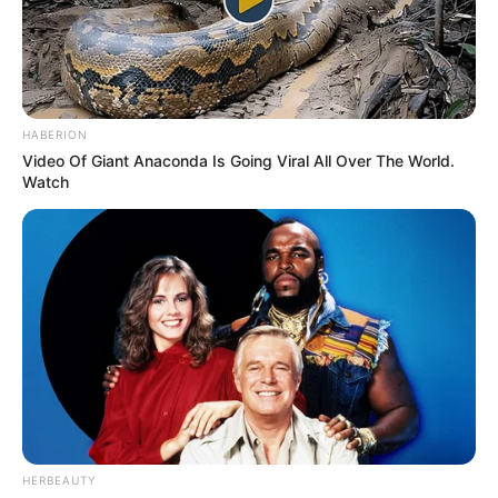
HABERION
Video Of Giant Anaconda Is Going Viral All Over The World.
Watch
અમારી યુટ્યુબ ચેનલ ને Subscribe કરો
Latest News
HERBEAUTY