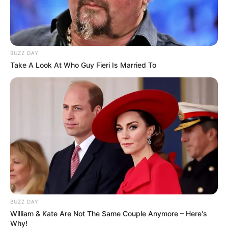
BUZZ DAY
Take A Look At Who Guy Fieri Is Married To
BUZZ DAY
William & Kate Are Not The Same Couple Anymore – Here's
Why!