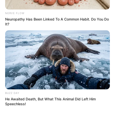
NERVE FLOW
Neuropathy Has Been Linked To A Common Habit. Do You Do
It?
BUZZ DAY
He Awaited Death, But What This Animal Did Left Him
Speechless!