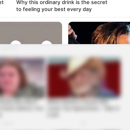
et
Why this ordinary drink is the secret
to feeling your best every day
BRAINBERRIES
 True Personality
Iconic '90s Entertainme