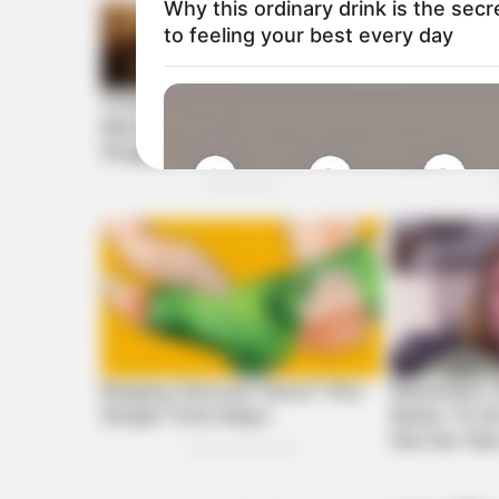
Why this ordinary drink is the secr
to feeling your best every day
BRAINBERRIES
The Way You Sit Could Expose Your