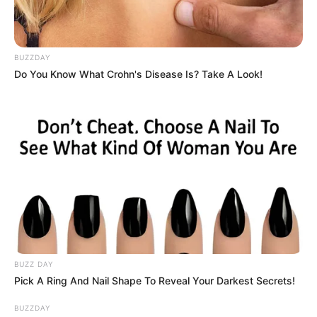
Amit Darji
January 31, 2024
836
રાજકોટમાં 27 વર્ષીય સગર્ભાનું હાર્ટ એટેકથી કરુણ
મોત
BUZZDAY
Do You Know What Crohn's Disease Is? Take A Look!
રાજ્યમાં સતત હાર્ટ એટેક ની ઘટનામાં વધારો થઈ રહ્યો છે. આવા જ
સમાચાર રાજકોટથી સામે આવ્યા છે. રાજકોટના જુના મોરબી…
Read More »
BUZZ DAY
Pick A Ring And Nail Shape To Reveal Your Darkest Secrets!
health
BUZZDAY