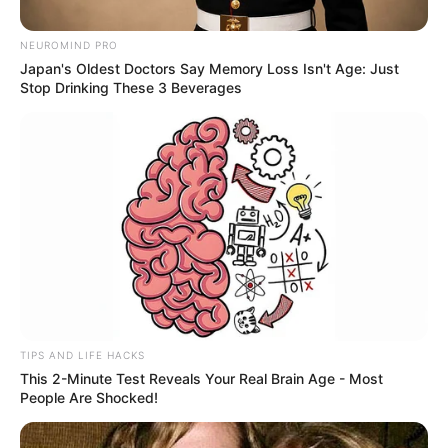
Amit Darji
March 26, 2024
2,072
NEUROMIND PRO
સુરતમાં 35 વર્ષીય જિમ ટ્રેનર સાહિલ પટેલનું હાર્ટ
Japan's Oldest Doctors Say Memory Loss Isn't Age: Just
એટેકથી મોત
Stop Drinking These 3 Beverages
આજકાલ દેશ અને દુનિયામાં હાર્ટ એટેકના કેસ ખૂબ જ ઝડપથી વધી રહ્યા
છે. અગાઉ મોટાભાગે આધેડ વયના લોકો આ રોગથી…
Read More »
TIPS AND LIFE HACKS
This 2-Minute Test Reveals Your Real Brain Age - Most
People Are Shocked!
South Gujarat