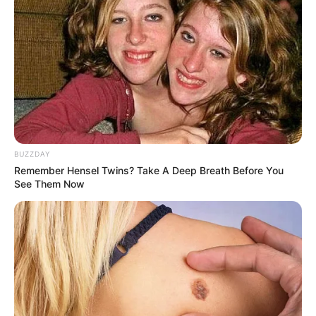
Amit Darji
March 19, 2024
945
વધુ એકનું હાર્ટ એટેકથી મોત : સુરતના નવાગામમાં
૪૭ વર્ષીય યુવકનું હાર્ટ એટેકથી મોત
આજકાલ દેશ અને દુનિયામાં હાર્ટ એટેકના કેસ ખૂબ જ ઝડપથી વધી રહ્યા
છે. અગાઉ મોટાભાગે આધેડ વયના લોકો આ રોગથી…
Read More »
BUZZDAY
Remember Hensel Twins? Take A Deep Breath Before You
See Them Now
Gujarat