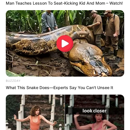
Man Teaches Lesson To Seat-Kicking Kid And Mom – Watch!
gujaratkhabar
December 29, 2023
4,739
હાર્ટ એટેક પહેલા આ રીતે એટેકના સંકેતો દેખાય છે,
જાણી લો
મોટી ઉંમરના લોકોમાં હ્રદયરોગની સમસ્યા હવે ભૂતકાળ બની ગઈ છે, હવે
સ્થિતિ એવી છે કે ખૂબ નાની ઉંમરના યુવાનો હૃદય…
Read More »
BUZZDAY
What This Snake Does—Experts Say You Can't Unsee It
India