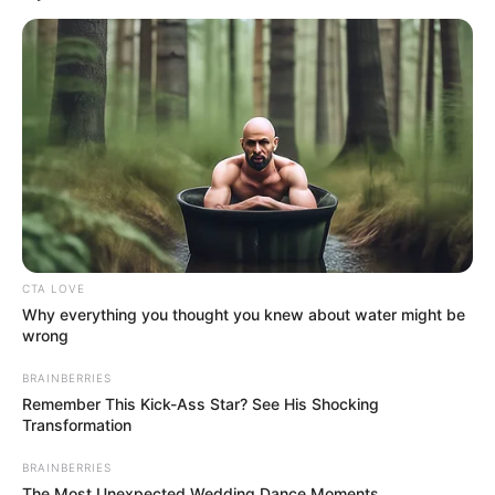
CTA LOVE
મેષ:શુક્રનું આ ગોચર તમારા ત્રીજા ભાવમાં થશે.
Why everything you thought you knew about water might be
જીવનની સુસ્તીનો અંત આવશે અને ગતિ વધશે.
wrong
વાતચીત મજબૂત થશે, મુસાફરીની શક્યતાઓ ઉભી
BRAINBERRIES
થશે, અને અટકેલા ભંડોળ પ્રાપ્ત થવાના સંકેતો છે.
Remember This Kick-Ass Star? See His Shocking
સંબંધો મધુર બનશે.
Transformation
BRAINBERRIES
Related Articles
The Most Unexpected Wedding Dance Moments