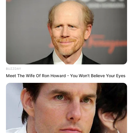
Tags
શુક્ર
અમારી યુટ્યુબ ચેનલ ને Subscribe કરો
Latest News
BUZZDAY
Meet The Wife Of Ron Howard - You Won't Believe Your Eyes
અમદાવાદમાં મેયરને જોતા જ 3 દિવસથી પાણીમાં
રહેલા લોકોનો બાટલો ફાટ્યો
2 weeks ago
‘વિદ્યાર્થીઓને મારવાનો આદેશ કોણે આપ્યો, પેલેટ
ગનનો ઉપયોગ કરવાની મંજુરી કોણે આપી? રાહુલ
ગાંધીએ અમિત શાહને પત્ર લખ્યો
2 weeks ago
કેનેડામાં કાર અકસ્માતમાં અમદાવાદના કોમ્પ્યુટર