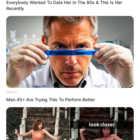
Everybody Wanted To Date Her In The 80s & This Is Her
Recently
MEDVI
Men 45+ Are Trying This To Perform Better