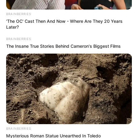
BRAINBERRIES
'The OC' Cast Then And Now - Where Are They 20 Years
શુક્ર
Later?
શુક્ર વૃષભ રાશિમાંથી ગોચર કરીને મિથુન રાશિમાં
BRAINBERRIES
પ્રવેશ કરશે. જ્યોતિષશાસ્ત્રમાં, શુક્રને પ્રેમ, આરામ,
The Insane True Stories Behind Cameron's Biggest Films
સંપત્તિ, સુંદરતા અને ઐશ્વર્યનું ચિહ્ન માનવામાં આવે છે.
મિથુન રાશિ પર બુધનું શાસન છે, જે બુદ્ધિ, વાતચીત
અને તર્કનું પ્રતીક છે. પરિણામે, શુક્ર અને બુધનો આ
યુતિ સંબંધો, વાતચીત અને જીવનશૈલી પર નોંધપાત્ર
અસર કરશે. ચાલો પંડિત પ્રવીણ મિશ્રા પાસેથી
શીખીએ કે તેની બધી 12 રાશિઓ પર શું અસર થશે.
BRAINBERRIES
Mysterious Roman Statue Unearthed In Toledo