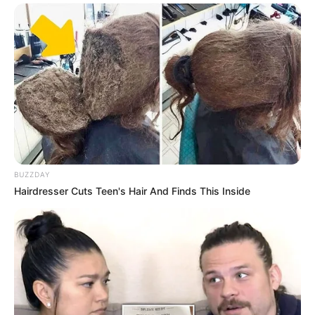
International
475
health
463
Ajab Gajab
359
Politics
322
Bollywood
239
Crime
189
Vadodara
117
Delhi
76
BUZZDAY
Money
75
Hairdresser Cuts Teen's Hair And Finds This Inside
Sport
61
Story
60
Uncategorized
56
Gandhinagar
47
Auto
28