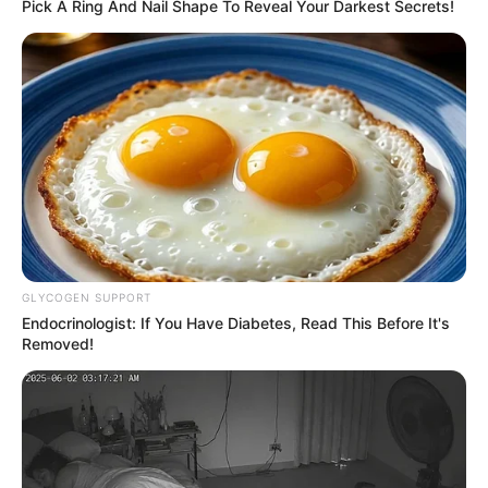
Pick A Ring And Nail Shape To Reveal Your Darkest Secrets!
Latest News
અમદાવાદમાં મેયરને જોતા જ 3 દિવસથી પાણીમાં
રહેલા લોકોનો બાટલો ફાટ્યો
2 weeks ago
‘વિદ્યાર્થીઓને મારવાનો આદેશ કોણે આપ્યો, પેલેટ
ગનનો ઉપયોગ કરવાની મંજુરી કોણે આપી? રાહુલ
ગાંધીએ અમિત શાહને પત્ર લખ્યો
GLYCOGEN SUPPORT
2 weeks ago
Endocrinologist: If You Have Diabetes, Read This Before It's
Removed!
કેનેડામાં કાર અકસ્માતમાં અમદાવાદના કોમ્પ્યુટર
એન્જિનિયરનું મોત
2 weeks ago
પેપર લીક વિરુદ્ધ કાલે નવું બિલ આવી શકે છે, 10
વર્ષની જેલ અને 10 કરોડ સુધીના દંડની જોગવાઈ