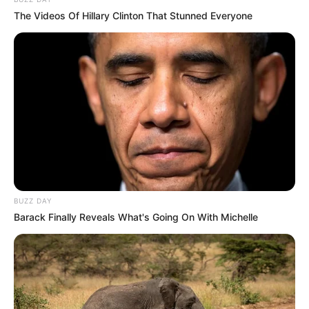
Bollywood
239
The Videos Of Hillary Clinton That Stunned Everyone
Crime
189
Vadodara
117
Delhi
76
Money
75
Sport
61
Story
60
Uncategorized
56
Gandhinagar
47
BUZZ DAY
Auto
28
Barack Finally Reveals What's Going On With Michelle
Stock Market
11
Short News
4
Technology
2