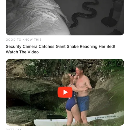
2 weeks ago
મોદીએ રાતે 12 વાગ્યે વીડિયો મેસેજ જાહેર કરીને
કહ્યું, પેપર લીક પર કડક નિર્ણય લેવાશે
2 weeks ago
GOOD TO KNOW THIS
Categories
Security Camera Catches Giant Snake Reaching Her Bed!
Watch The Video
Gujarat
3,834
India
2,164
News
1,078
Astrology
521
International
475
health
463
Ajab Gajab
359
Politics
322
BUZZ DAY