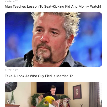
BUZZ DAY
Man Teaches Lesson To Seat-Kicking Kid And Mom – Watch!
BUZZ DAY
Take A Look At Who Guy Fieri Is Married To