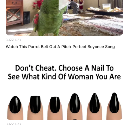
BUZZ DAY
Watch This Parrot Belt Out A Pitch-Perfect Beyonce Song
Tags
લોકડાઉન
અમારી યુટ્યુબ ચેનલ ને Subscribe કરો
BUZZ DAY