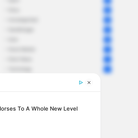
Sport
61
Story
60
Uncategorized
56
Gandhinagar
47
Auto
28
Stock Market
11
Short News
4
Technology
2
Horses To A Whole New Level