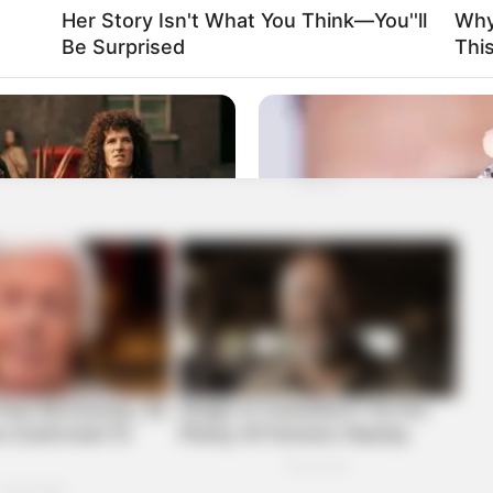
Her Story Isn't What You Think—You''ll
Why
Be Surprised
Thi
BRAINBERRIES
ly Happening?
Discover 15 Surprising 