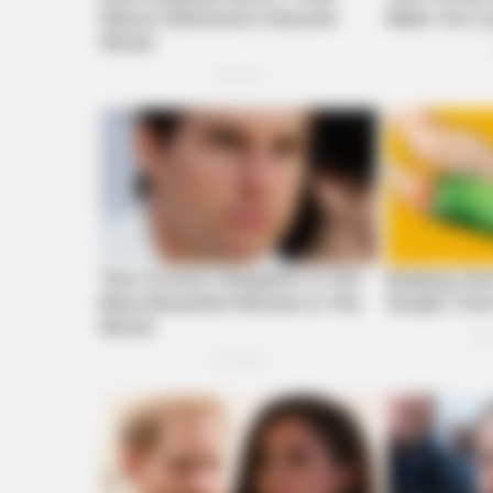
BRAINBERRIES
The Instagram Model Who Spent A
Barbie