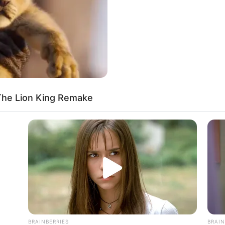
ામે આવી છે. આ મૌલાના ના ટ્રસ્ટ અને પરિવારના બેંક
નો ઉપયોગ શું થતો હતો તેને લઇ તપાસ હાથ ધરવામાં
The Lion King Remake
BRAINBERRIES
BRAIN