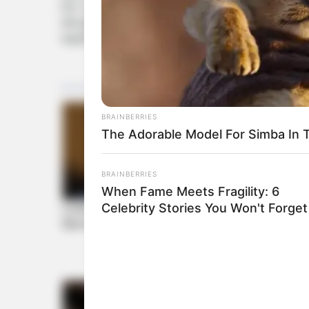
બેંક ખાતામાં 9 લાખ રૂપિયા હોવાની જાણકારી સ
એકાઉન્ટની તપાસ શરૂ કરાઈ છે. ટ્રસ્ટના પૈસા
આવી છે.
BRAINBERRIES
The Adorable Model For Simba In 
BRAINBERRIES
When Fame Meets Fragility: 6
Celebrity Stories You Won't Forget