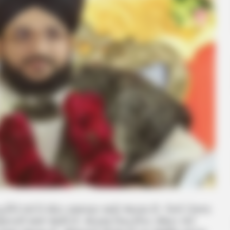
ે લઈને મોટા સમાચાર સામે આવ્યા છે. કેમકે તેમના
ારી સામે આવી છે. મોડાસા ડિસ્ટ્રીક્ટ સેશન કોર્ટ