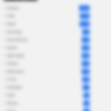
Gujarat
3,834
India
2,164
News
1,078
Astrology
521
International
475
health
463
Ajab Gajab
359
Politics
322
Bollywood
239
Crime
189
Vadodara
117
Delhi
76
Money
75