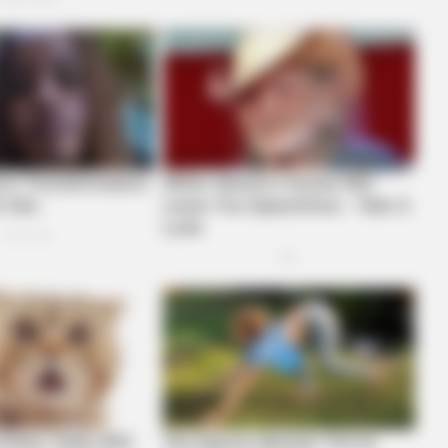
BRAINBERRIES
CTA 
This Woman Chose To Live Like A
Why 
Horse
to f