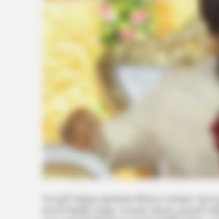
ભડકાઉ ભાષણ મામલામાં મૌલાના સલમાન અઝહરીન
શરતી જામીન મંજુર કરવામાં આવ્યા હોવાની જાણક