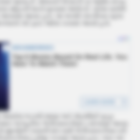
વામાં આવ્યા છે. મોલાનાને જે શરતો પર જામીન મળ્યા
વા સહિતની શરતો મુકવામાં આવેલ છે. કોર્ટમાં ચાલેલી
મીન આપવામાં આવ્યા હતા. આ અગાઉ પાંચ દિવસ પહેલા
મોકલવાનો કોર્ટ દ્વારા આદેશ કરવામાં આવ્યો હતો.
 નોધાયેલા ભડકાઉ ભાષણ અને એટ્રોસિટી ગુન્હા
 સલમાન અઝહરીના 10 દિવસના રિમાન્ડ માંગવામાં આવ્યા
 10 મુદ્દાઓની તપાસની માંગ સાથે 10 દિવસના રિમાન્ડની
 દિવસના રિમાન્ડ મંજુર કરવામાં આવ્યા હતા. ત્યાર બાદ