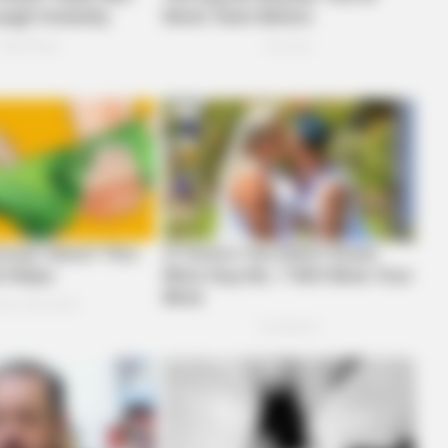
BRAINBERRIES
 Fortune To Look Like
Did You Notice How Nat
The Movie?