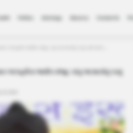
ealth
Politics
Astrology
About us
Contact Us
Pr
લમાન અઝહરીના જામીન મંજૂર, પરંતુ આ શરતોનું કરવું પડશે પાલન….
ાન અઝહરીના જામીન મંજૂર, પરંતુ આ શરતોનું કરવું
y 22, 2024