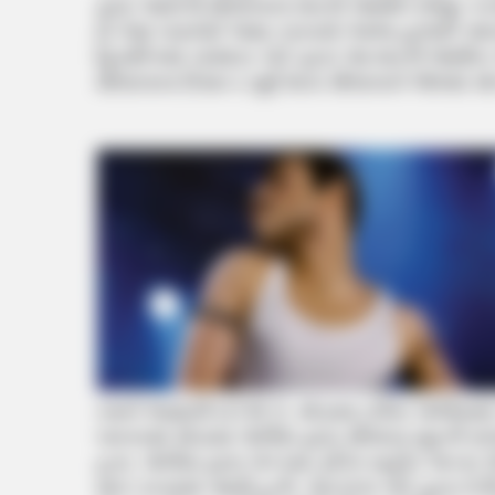
દ્વારા આરોપી મૌલાનાના શરતી જામીન મંજુર કર
છે તેમાં પાસપોર્ટ જમા કરાવવો તેમજ હાજરી આપ
હિયરિંગમાં નામદાર કોર્ટ દ્વારા આ શરતી જા
મૌલાનાના રિમાન્ડ પૂર્ણ થતાં મૌલાનાને જેલમાં 
તમને જણાવી દઈએ કે, મોડાસા ટાઉન પોલીસમાં
બાબતમાં મોડાસા પોલીસ દ્વારા મૌલાના મુફ્તી
હતા. પોલીસ દ્વારા બેન્કમાં ફંડિંગ સહીત અન્ય
માંગ કરવામાં આવી હતી. તેમ છતાં કોર્ટ દ્વારા 5