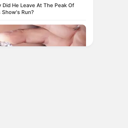
 Did He Leave At The Peak Of
s Show's Run?
Things Forbidden By The Bible