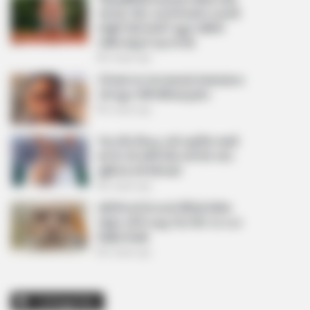
આપ્યો, પેલેટ ગનનો ઉપયોગ કરવાની
મંજુરી કોણે આપી? રાહુલ ગાંધીએ
અમિત શાહને પત્ર લખ્યો
2 weeks ago
કેનેડામાં કાર અકસ્માતમાં અમદાવાદના
કોમ્પ્યુટર એન્જિનિયરનું મોત
2 weeks ago
પેપર લીક વિરુદ્ધ કાલે નવું બિલ આવી
શકે છે, 10 વર્ષની જેલ અને 10 કરોડ
સુધીના દંડની જોગવાઈ
2 weeks ago
મોદીએ રાતે 12 વાગ્યે વીડિયો મેસેજ
જાહેર કરીને કહ્યું, પેપર લીક પર કડક
નિર્ણય લેવાશે
2 weeks ago
Categories