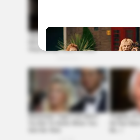
BRAINBERRIES
I Bet You Didn't Know It Was Real