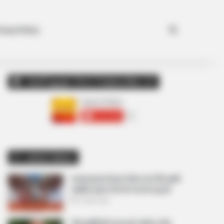
Search for
ivacy Policy
અમારી યુટ્યુબ ચેનલ ને Subscribe કરો
Latest News
અમદાવાદમાં મેયરને જોતા જ 3 દિવસથી
પાણીમાં રહેલા લોકોનો બાટલો ફાટ્યો
2 weeks ago
‘વિદ્યાર્થીઓને મારવાનો આદેશ કોણે