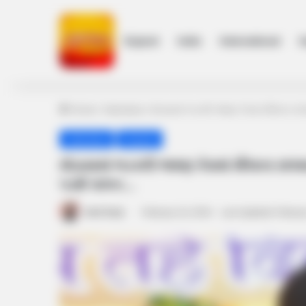
Gujarat
India
International
h
Home
/
Vadodara
/
મોડાસામાં ભડકાઉ ભાષણ કેસમાં મૌલાના સ
Vadodara
Gujarat
મોડાસામાં ભડકાઉ ભાષણ કેસમાં મૌલાના સલમ
પડશે પાલન….
Amit Darji
February 22, 2024
Last Updated: Februar