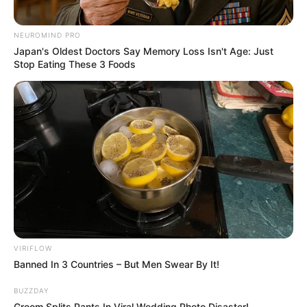
NEUROMIND PRO
Japan's Oldest Doctors Say Memory Loss Isn't Age: Just
Stop Eating These 3 Foods
VIRIFLOW
Banned In 3 Countries – But Men Swear By It!
BUZZDAY
Groom Splits Pants In Viral Wedding Photo Disaster!