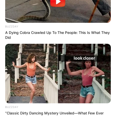
2 weeks ago
પેપર લીક વિરુદ્ધ કાલે નવું બિલ આવી શકે છે, 10
વર્ષની જેલ અને 10 કરોડ સુધીના દંડની જોગવાઈ
2 weeks ago
BUZZDAY
A Dying Cobra Crawled Up To The People: This Is What They
Did
મોદીએ રાતે 12 વાગ્યે વીડિયો મેસેજ જાહેર કરીને
કહ્યું, પેપર લીક પર કડક નિર્ણય લેવાશે
2 weeks ago
Categories
Gujarat
3,834
India
2,164
News
1,078
Astrology
521
BUZZDAY
International
475
“Classic Dirty Dancing Mystery Unveiled—What Few Ever