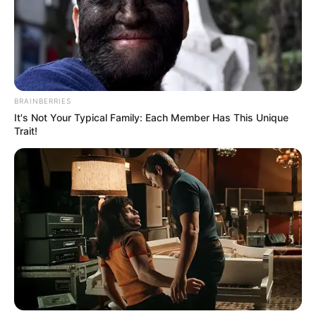
જ્યારે ચાર લોકોને ઇજા પહોંચી હોવાનું સામે આવ્યું છે.
ગંભીર ઇજાગ્રસ્તોને વડોદરા સારવાર માટે ખસેડવામાં
આવ્યા હતા. સ્કોર્પિયો કાર સવાર પરિવાર માતાજીના
દર્શન કરી ઘરે પરત આવી રહ્યા હતા તે સમયે કારનો
અકસ્માત સર્જાયો હતો.
BRAINBERRIES
Related Articles
It's Not Your Typical Family: Each Member Has This Unique
Trait!
વડોદરામાં TVS ના શો રૂમમાં લાગી ભયંકર આગ,
250 વાહનો બળીને થયા ખાખ
September 8, 2024
રાજકોટમાં એક વ્યક્તિએ મહિલાને માર્યા લાફા,
ભાગીદારીના મામલામાં કરી લાફાવાળી….
September 8, 2024
પોલીસ જાણકારી મુજબ, નર્મદા જિલ્લાના તિલકવાડા
તાલુકાના જડિયા વાળી કેવડિયા કોલોની ગામમાં રહેનાર