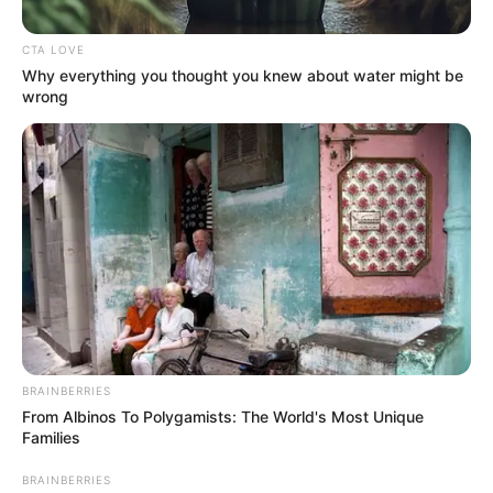
CTA LOVE
Why everything you thought you knew about water might be
wrong
રાજ્ય સહિત સમગ્ર દેશમાં દરરોજ રોડ અકસ્માતમાં
મોત થતા હોવાનું સામે આવતું રહે છે. લોકોની
બેદરકારીને કારણે અકસ્માતના મોત માં વધારો થઈ
રહ્યો છે, હાલના સમયમાં આ રોડ અકસ્માતમાં મોટો
વધારો નોંધાઈ રહ્યો છે. ત્યારે આ અકસ્માત માં બનાવમાં
નાનાથી લઈને મોટા દરેક ભોગ બનતા રહે છે. ત્યારે વધુ
એક અકસ્માત વડોદરાના ડભોઇ તાલુકાના ધરમપુરી
ગામથી સામે આવ્યો છે.
BRAINBERRIES
From Albinos To Polygamists: The World's Most Unique
Families
BRAINBERRIES