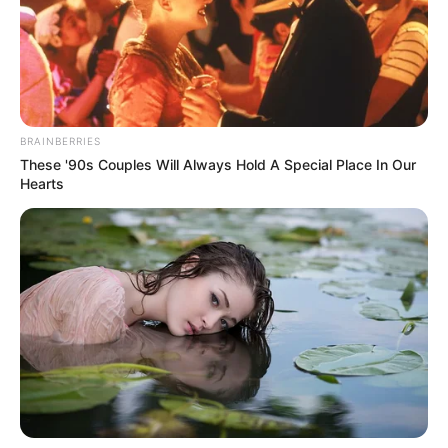
જાણકારી મળતા ડભોઇ પોલીસનો કાફલો ઘટનાસ્થળ
પર દોડી આવ્યો હતો. આ મામલામાં પોલીસ દ્વારા
અકસ્માતનો ગુનો દાખલ કરી વધુ કાર્યવાહી શરૂ કરી
હતી.
BRAINBERRIES
These '90s Couples Will Always Hold A Special Place In Our
Hearts