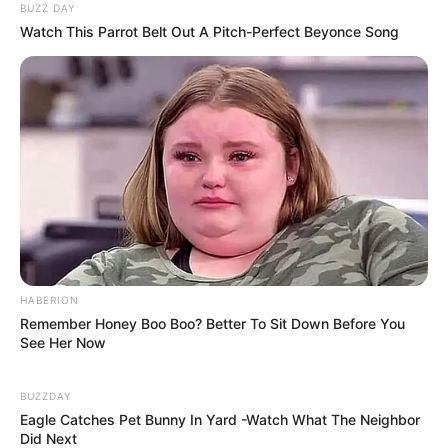
BUZZ DAY
Watch This Parrot Belt Out A Pitch-Perfect Beyonce Song
HABERION
Remember Honey Boo Boo? Better To Sit Down Before You
See Her Now
BUZZDAY
Tags
Accident
Gujarat
Gujarat News
Vadodara Accident
Eagle Catches Pet Bunny In Yard -Watch What The Neighbor
વડોદરા
Did Next