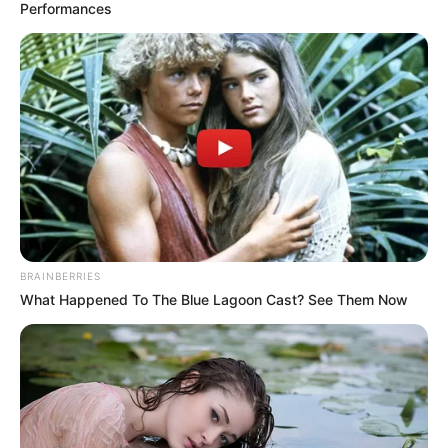
Performances
gujaratkhabar
March 3, 2023
191
શેરબજારમાં જોરદાર ઓપનિંગ: સેન્સેક્સ નિફ્ટીના
શેરોમાં થઈ રહી છે જબરદસ્ત કમાણી
ભારતીય શેરબજારમાં ગુરુવારના ઘટાડા બાદ આજે ફરી તેજી જોવા મળી છે.
એશિયન બજારોના સકારાત્મક વલણને પગલે ભારતીય બજારો આજે
લીલા…
Read More »
BRAINBERRIES
What Happened To The Blue Lagoon Cast? See Them Now