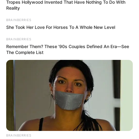
Tropes Hollywood Invented That Have Nothing To Do With
Reality
BRAINBERRIES
She Took Her Love For Horses To A Whole New Level
gujaratkhabar
February 24, 2023
323
Hindenburg એ એક મહિના પહેલાં જે ભાવ કહ્યો
BRAINBERRIES
હતો, Adani ના Share એ ભાવ સુધી તૂટી ગયા
Remember Them? These '90s Couples Defined An Era—See
The Complete List
ગૌતમ અદાણીના સામ્રાજ્યમાં Hindenburg ના ગ્રહણને એક મહિનો થઈ
ગયો છે. આ એક મહિનામાં અદાણી ગ્રૂપ તેના સૌથી ખરાબ તબક્કામાંથી…
Read More »
BRAINBERRIES