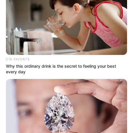
gujaratkhabar
December 29, 2023
2,178
આ કંપનીઓના શેરોમાં રોકાણ કરનારને જલસા,
ડબલ રિટર્ન મળ્યું
TATA ગ્રૂપની કંપનીઓના શેરોએ તેમના રોકાણકારોને બમણું વળતર આપ્યું
છે.આ વર્ષે સેન્સેક્સે 16.25 ટકા રિટર્ન આપ્યું છે. તે જ સમયે…
Read More »
CTA FAVORITE
Why this ordinary drink is the secret to feeling your best
every day