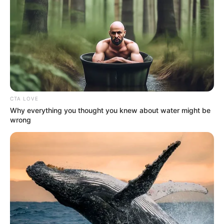
gujaratkhabar
May 5, 2023
335
શેરબજાર ખુલતાની સાથે જ ધડામ: જાણો આજે
કમાણી કરવાની તકો ક્યાં છે
stock market today : સપ્તાહના અંતિમ દિવસે ભારતીય શેરબજારની
શરૂઆત ખરાબ રહી છે. આજે ખુલતાની સાથે જ સેન્સેક્સ અને નિફ્ટી…
CTA LOVE
Read More »
Why everything you thought you knew about water might be
wrong