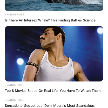
gujaratkhabar
March 10, 2023
226
BRAINBERRIES
શેરબજારમાં હાહાકાર: Sensex ખુલતાની સાથે જ
Is There An Intersex Whale? This Finding Baffles Science
779 તૂટ્યો, નિફ્ટી પણ ક્રેશ, રોકાણકારો ડૂબી ગયા
stock market live: સપ્તાહનો છેલ્લો ટ્રેડિંગ ડે શુક્રવારે ખુલતાની સાથે જ
હાહાકાર મચી ગયો છે. BSE સેન્સેક્સ 779.68 પોઈન્ટ ઘટીને…
Read More »
BRAINBERRIES
Top 8 Movies Based On Real Life. You Have To Watch Them!
BRAINBERRIES
Sensational Seductress: Demi Moore's Most Scandalous