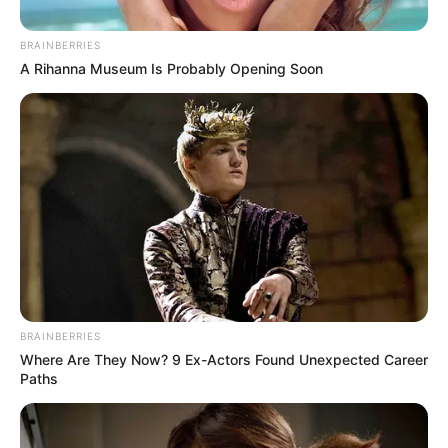
Sagar Savaliya
January 8, 2024
1,012
BRAINBERRIES
સપ્તાહના પ્રથમ દિવસે જ શેરબજારમાં કડાકો
A Rihanna Museum Is Probably Opening Soon
સપ્તાહના પ્રથમ ટ્રેડિંગ દિવસે સોમવારે ભારતીય શેરબજારમાં ઘટાડા સાથે
કારોબાર થતો જોવા મળ્યો હતો. બોમ્બે સ્ટોક એક્સચેન્જ ઇન્ડેક્સ સેન્સેક્સ
આજે…
Read More »
BRAINBERRIES
Where Are They Now? 9 Ex-Actors Found Unexpected Career
Paths