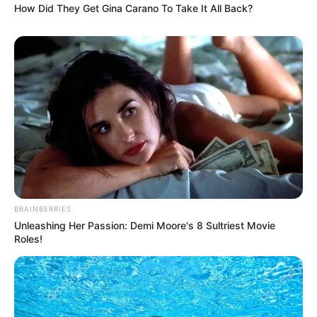
How Did They Get Gina Carano To Take It All Back?
gujaratkhabar
February 21, 2023
336
અદાણી ગ્રુપના આ ત્રણ શેરનું શું થશે? આજે પણ
નીચલી સર્કિટ લાગી છે…રોકાણકાર બરબાદ!
અમેરિકન રિસર્ચ ફર્મ Hindenburg ના રિપોર્ટ બાદ Adani ગ્રુપના તમામ
શેરમાં વેચવાલી જોવા મળી હતી. હિંડનબર્ગે 24મી જાન્યુઆરીએ અદાણી
ગ્રૂપ…
Read More »
BRAINBERRIES
Unleashing Her Passion: Demi Moore's 8 Sultriest Movie
Roles!