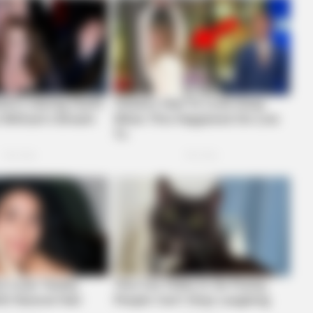
The Equine Woman You'
BUZZ DAY
RADA
t
Viewers Had To Look Away When This
Loo
Happened On Live Tv
Girl