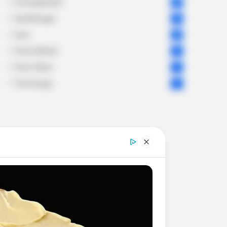
Uncategorized
56
Gandhinagar
47
Auto
28
Stock Market
11
Short News
4
Technology
2