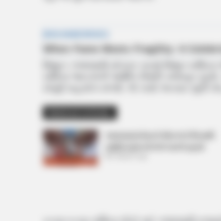
મિથુન: ગજલક્ષ્મી યોગના કારણે મિથુન રાશિના 
રાશિના જાતકોની આર્થિક સ્થિતિ મજબૂત રહેશે
સંપૂર્ણ સહયોગ મળશે. જે કામો અત્યાર સુધી બંધ 
Related Articles
અમદાવાદમાં મેયરને જોતા જ 3 દિવસથી
પાણીમાં રહેલા લોકોનો બાટલો ફાટ્યો
2 Weeks Ago