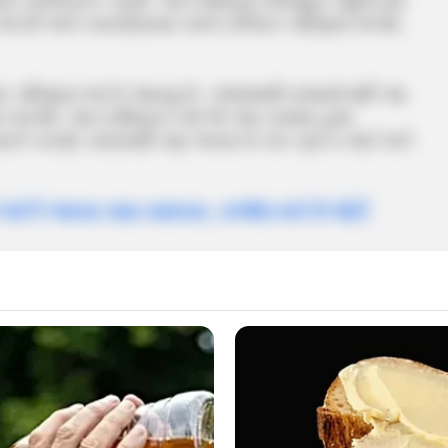
ાજયોગ લાભદાયક રહેશે. આ દરમિયાન વિવાહિત જીવનમાં
. નોકરી અને વ્યવસાયમાં તમને ઈચ્છિત પરિણામ મળશે.
ખદ પરિણામ લઈને આવ્યું છે. ગજલક્ષ્મી રાજયોગથી આ
થવા લાગશે. આ દરમિયાન તમે જે પણ કામમાં હાથ
રને કારણે ક્યાંયથી પણ અચાનક ધન પ્રાપ્ત થઈ શકે
 લઈને આવ્યા માઠા સમાચાર, સર્જાય શકે છે મોટી
 કર્યું છે. જો કે આ રાશિના લોકોને પણ ગજલક્ષ્મી
ર્થિક લાભના કારણે સ્થિતિ મજબૂત થશે. કરિયરમાં
ે પ્રમોશનના ચાન્સ પણ બની રહ્યા છે.
ર્ષ સુધી માસૂમે રાહ જોઈ, આખરે જિંદગીની લડાઈ હારી
ના બે યુવકોના સાબરમતી નદીમાં ડૂબી જવાથી મોત