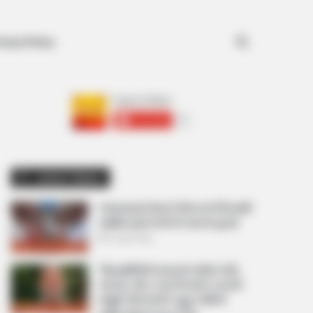
Search for
ivacy Policy
અમારી યુટ્યુબ ચેનલ ને Subscribe કરો
Latest News
અમદાવાદમાં મેયરને જોતા જ 3 દિવસથી
પાણીમાં રહેલા લોકોનો બાટલો ફાટ્યો
2 weeks ago
‘વિદ્યાર્થીઓને મારવાનો આદેશ કોણે
આપ્યો, પેલેટ ગનનો ઉપયોગ કરવાની
મંજુરી કોણે આપી? રાહુલ ગાંધીએ