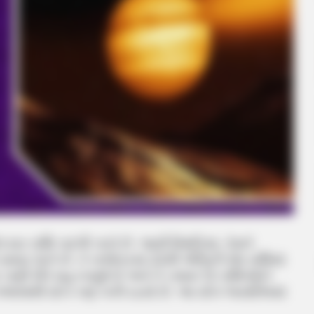
એકવાર રાશિ બદલી નાખે છે. આવી સ્થિતિમાં, તેમને
મય લાગે છે. તે તાજેતરમાં 22મી એપ્રિલે મેષ રાશિમાં
ર ઘણી રીતે મહત્વપૂર્ણ છે અને તે તમામ 12 રાશિઓને
ગજલક્ષ્મી યોગ પણ બની રહ્યો છે. આ યોગ જ્યોતિષમાં