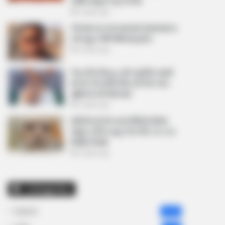
અમિત શાહને પત્ર લખ્યો
2 weeks ago
કેનેડામાં કાર અકસ્માતમાં અમદાવાદના
કોમ્પ્યુટર એન્જિનિયરનું મોત
2 weeks ago
પેપર લીક વિરુદ્ધ કાલે નવું બિલ આવી
શકે છે, 10 વર્ષની જેલ અને 10 કરોડ
સુધીના દંડની જોગવાઈ
2 weeks ago
મોદીએ રાતે 12 વાગ્યે વીડિયો મેસેજ
જાહેર કરીને કહ્યું, પેપર લીક પર કડક
નિર્ણય લેવાશે
2 weeks ago
Categories
Gujarat
3,834