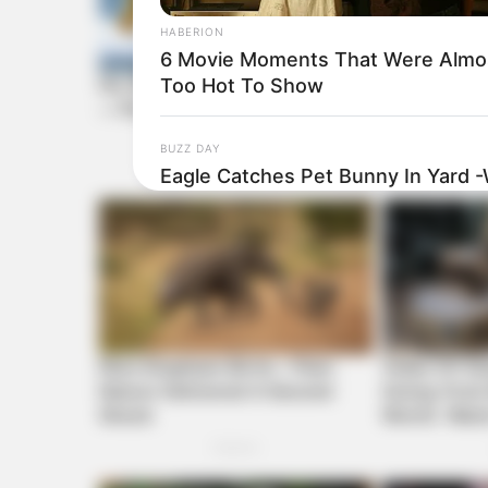
HABERION
6 Movie Moments That Were Almo
Too Hot To Show
BUZZ DAY
Eagle Catches Pet Bunny In Yard 
Neighbor Did Next