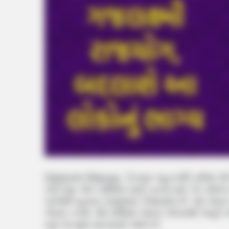
Gajlaxmi Rajyog : દેવગુરુ બૃહસ્પતિ વર્ષમાં 
કોઈપણ એક રાશિમાં પાછા ફરવા માટે 12 વર્ષનો સ
પ્રવેશી ચુક્યા (jupiter Transit) છે. આ ગોચ
અસર કરશે. મેષ રાશિમાં તેમના ગોચરથી અહીં 
ખૂબ જ શુભ માનવામાં આવે છે.