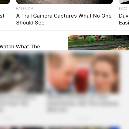
HABERION
BUZZ 
st
A Trail Camera Captures What No One
Dav
Should See
Eas
-Watch What The
BUZZ DAY