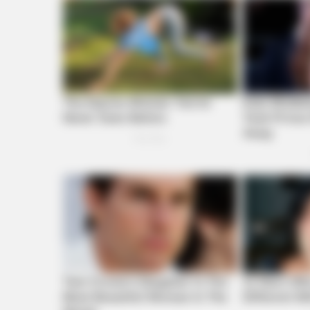
BUZZ DAY
Remember Tiger's Ex-Wife? Try No
To Smile When You See Her Now