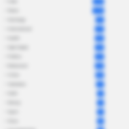
India
2,164
News
1,078
Astrology
521
International
475
health
463
Ajab Gajab
359
Politics
322
Bollywood
239
Crime
189
Vadodara
117
Delhi
76
Money
75
Sport
61
Story
60