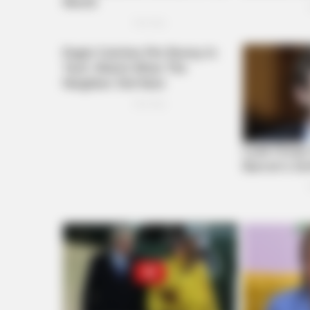
INSTANTHUB
Melania Trump Moments We Can't 
Camera