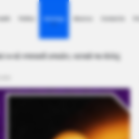
ealth
Politics
Astrology
About us
Contact Us
Pr
માં બન્યો ગજલક્ષ્મી રાજયોગ, બદલાશે આ લોકોનું ભાગ્ય
ાં બન્યો ગજલક્ષ્મી રાજયોગ, બદલાશે આ લોકોનું
, 2023