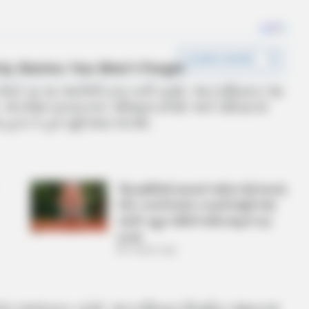
લોકો પર મા લક્ષ્‍કીની કૃપા બની રહેશે. આ દરમિયાન આ
. નોકરીમાં સકારાત્મક પરિણામ મળશે અને પરિવારનો
હતા તે હવે પૂર્ણ થવા લાગશે.
‘વિદ્યાર્થીઓને મારવાનો આદેશ કોણે આપ્યો,
પેલેટ ગનનો ઉપયોગ કરવાની મંજુરી કોણે
આપી? રાહુલ ગાંધીએ અમિત શાહને પત્ર
લખ્યો
2 Weeks Ago