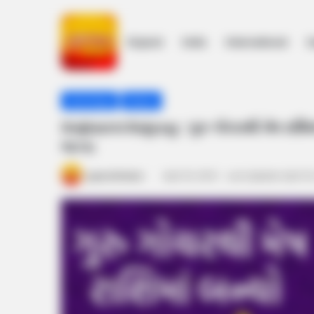
Gujarat
India
International
h
Home
/
Astrology
/
Gajlaxmi Rajyog : ગુરુ ગોચરથી મેષ રાશિ
Astrology
News
Gajlaxmi Rajyog : ગુરુ ગોચરથી મેષ રાશિમ
ભાગ્ય
gujaratkhabar
April 25, 2023
Last Updated: April 25