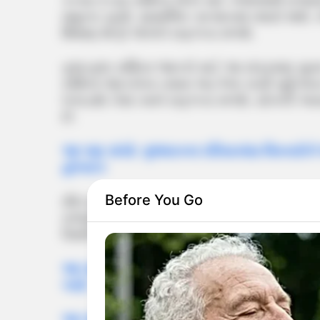
કન્યા:કન્યા રાશિના લોકો માટે ગજલક્ષ્મી ર
મધુરતા રહેશે. સામાજિક સન્માનમાં વધારો થશે
શિક્ષણ ક્ષેત્રે લોકોને સફળતા મળશે.
તુલા:તુલા રાશિના જાતકો માટે આ સંક્રમણ સુ
રાશિના જાતકોના તમામ અટકેલા કાર્યો પૂર્ણ 
લગાડશો તેમાં તમને સફળતા મળશે. યોગની અસ
છે.
આ પણ વાંચો: ગુજરાતના દરિયાકાંઠા વિસ્તારોને
હોનારત
Before You Go
મીન:ગુરુ એ મીન રાશિમાંથી મેષ રાશિમાં સંક્રમણ
રાજયોગનો લાભ મળતો જણાય છે. આ દરમિયાન આ
ઉન્નતિની તકો મળશે. નોકરીમાં ઇન્ક્રીમેન્ટ અન
આ પણ વાંચો: 16 કરોડના ઈન્જેક્શન માટે 1.5 વ
ગયો
આ પણ વાંચો: સેલ્ફી લેવી ભારે પડી, અમદાવાદ