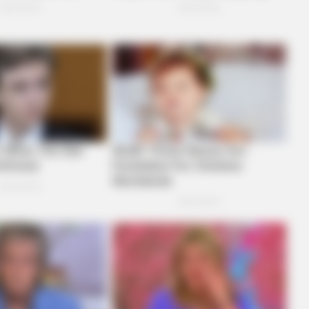
FOODIEFRIEND
Believe Were Caught On
17 Actors You Didn't Kn
Mind