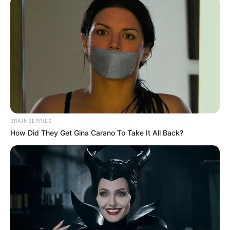
તેમ છતાં હાલના સમયમાં ‘જેલ ભજીયા હાઉસ’ ને
સાબરમતી મધ્યસ્થ જેલની બાજુમાં ખસેડવામાં આવી છે.
તેના સિવાય આર. ટી. ઓ સર્કલ ખાતે નવા તૈયાર થનાર
ભજીયા હાઉસની બિલ્ડિંગનું નિર્માણકાર્ય પૂરજોશમાં
ચાલી રહ્યું છે. અમદાવાદના જેલ ભજીયા હાઉસ ખાતે
કેદીઓ દ્વારા વર્ષ 2023-24 માં કુલ રૂ. 86.47 લાખનું
ટર્ન ઓવર કરવામાં આવેલ છે. જ્યારે ‘જેલ ભજીયા
હાઉસ’ના નવીનીકરણનું કાર્ય રાજ્યના જેલ વડા ડો. કે.
એલ. એન રાવના માર્ગદર્શન હેઠળ કરવામાં આવી રહ્યું
BRAINBERRIES
છે.
How Did They Get Gina Carano To Take It All Back?