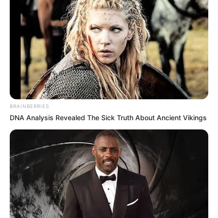
BRAINBERRIES
DNA Analysis Revealed The Sick Truth About Ancient Vikings
તેની સાથે તે પણ જાણકારી સામે આવી છે કે, બીજા