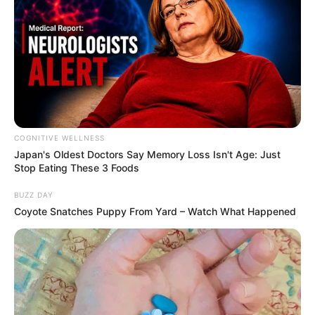
2 weeks ago
‘વિદ્યાર્થીઓને મારવાનો આદેશ કોણે આપ્યો, પેલેટ
ગનનો ઉપયોગ કરવાની મંજુરી કોણે આપી? રાહુલ
ગાંધીએ અમિત શાહને પત્ર લખ્યો
2 weeks ago
કેનેડામાં કાર અકસ્માતમાં અમદાવાદના કોમ્પ્યુટર
એન્જિનિયરનું મોત
COGNITIVE WELLNESS
2 weeks ago
Japan's Oldest Doctors Say Me​mory Lo​ss Isn't Age: Just
Stop Eating These 3 Foods
પેપર લીક વિરુદ્ધ કાલે નવું બિલ આવી શકે છે, 10
વર્ષની જેલ અને 10 કરોડ સુધીના દંડની જોગવાઈ
BUZZ DAY
2 weeks ago
Coyote Snatches Puppy From Yard – Watch What Happened
મોદીએ રાતે 12 વાગ્યે વીડિયો મેસેજ જાહેર કરીને
કહ્યું, પેપર લીક પર કડક નિર્ણય લેવાશે
2 weeks ago
Categories