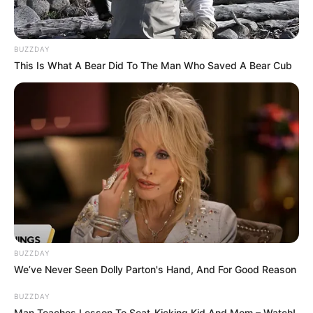
BUZZDAY
This Is What A Bear Did To The Man Who Saved A Bear Cub
BUZZDAY
We’ve Never Seen Dolly Parton's Hand, And For Good Reason
BUZZDAY
Man Teaches Lesson To Seat-Kicking Kid And Mom – Watch!