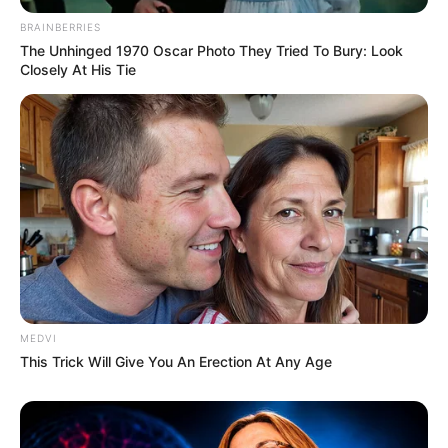
BRAINBERRIES
The Unhinged 1970 Oscar Photo They Tried To Bury: Look
Closely At His Tie
Tags
Ahmeabad
Ahmedabad News
Gujarat News
Jail Bhajia House
Jail Bhajia House Ahmedabad
અમદાવાદ
અમારી યુટ્યુબ ચેનલ ને Subscribe કરો
MEDVI
This Trick Will Give You An Erection At Any Age
Latest News
અમદાવાદમાં મેયરને જોતા જ 3 દિવસથી પાણીમાં
રહેલા લોકોનો બાટલો ફાટ્યો