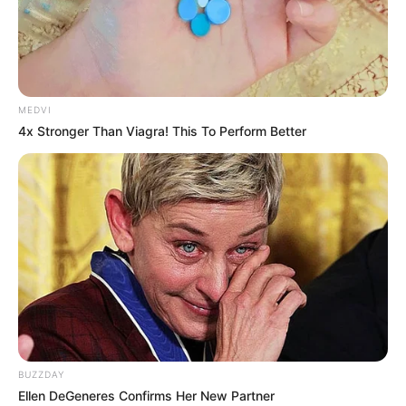
Gujarat
3,834
India
2,164
News
1,078
MEDVI
Astrology
521
4x Stronger Than Viagra! This To Perform Better
International
475
health
463
Ajab Gajab
359
Politics
322
Bollywood
239
Crime
189
Vadodara
117
Delhi
76
BUZZDAY
Money
75
Ellen DeGeneres Confirms Her New Partner