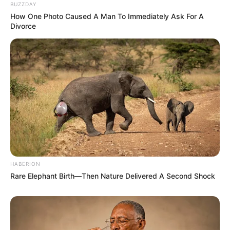
BUZZDAY
How One Photo Caused A Man To Immediately Ask For A
Divorce
Tags
Gujarat
Gujarat News
કરણસિંહ ચાવડા
ક્ષત્રિય સમાજ
અમારી યુટ્યુબ ચેનલ ને Subscribe કરો
HABERION
Rare Elephant Birth—Then Nature Delivered A Second Shock
Latest News
અમદાવાદમાં મેયરને જોતા જ 3 દિવસથી પાણીમાં
રહેલા લોકોનો બાટલો ફાટ્યો