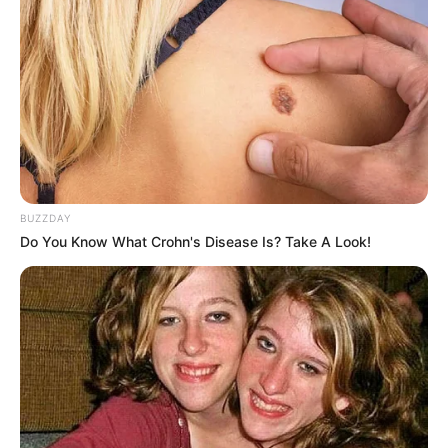
BUZZDAY
Do You Know What Crohn's Disease Is? Take A Look!
કરણસિંહ ચાવડા દ્વારા પત્રકાર પરિષદ જણાવવામાં
આવ્યું છે કે, યુધ્ધ છેડાઈ ચૂક્યું છે એટલે હવે લાગ્યા
સિવાય છૂટકો રહેલ નથી. ક્ષત્રિયો દ્વારા આવતીકાલથી
કાર્યક્રમો શરૂ કરવામાં આવશે. આવતીકાલથી