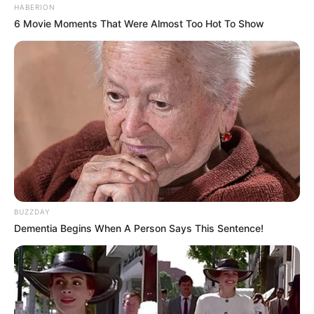
HABERION
6 Movie Moments That Were Almost Too Hot To Show
BUZZDAY
Dementia Begins When A Person Says This Sentence!