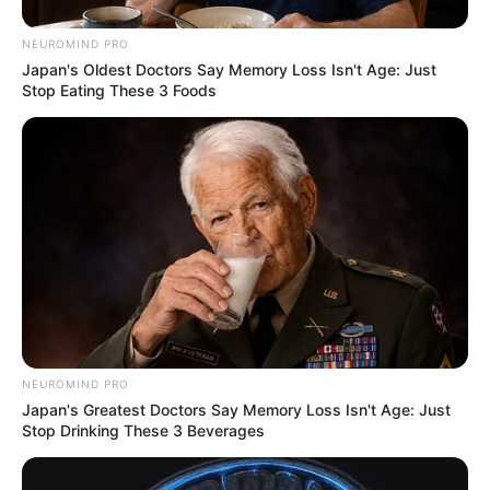
Gujarat
3,834
NEUROMIND PRO
India
2,164
Japan's Oldest Doctors Say Memory Loss Isn't Age: Just
Stop Eating These 3 Foods
News
1,078
Astrology
521
International
475
health
463
Ajab Gajab
359
Politics
322
Bollywood
239
Crime
189
Vadodara
117
NEUROMIND PRO
Japan's Greatest Doctors Say Memory Loss Isn't Age: Just
Delhi
76
Stop Drinking These 3 Beverages
Money
75
Sport
61