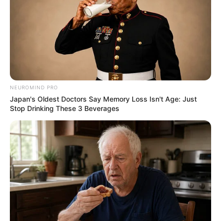
2 weeks ago
‘વિદ્યાર્થીઓને મારવાનો આદેશ કોણે આપ્યો, પેલેટ
ગનનો ઉપયોગ કરવાની મંજુરી કોણે આપી? રાહુલ
ગાંધીએ અમિત શાહને પત્ર લખ્યો
2 weeks ago
કેનેડામાં કાર અકસ્માતમાં અમદાવાદના કોમ્પ્યુટર
એન્જિનિયરનું મોત
NEUROMIND PRO
2 weeks ago
Japan's Oldest Doctors Say Memory Loss Isn't Age: Just
Stop Drinking These 3 Beverages
પેપર લીક વિરુદ્ધ કાલે નવું બિલ આવી શકે છે, 10
વર્ષની જેલ અને 10 કરોડ સુધીના દંડની જોગવાઈ
2 weeks ago
મોદીએ રાતે 12 વાગ્યે વીડિયો મેસેજ જાહેર કરીને
કહ્યું, પેપર લીક પર કડક નિર્ણય લેવાશે
2 weeks ago
Categories