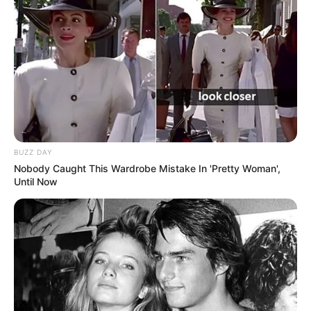
ભગવાન જગન્નાથ
અમારી યુટ્યુબ ચેનલ ને Subscribe કરો
BUZZ DAY
Latest News
Nobody Caught This Wardrobe Mistake In 'Pretty Woman',
Until Now
અમદાવાદમાં મેયરને જોતા જ 3 દિવસથી પાણીમાં
રહેલા લોકોનો બાટલો ફાટ્યો
2 weeks ago
‘વિદ્યાર્થીઓને મારવાનો આદેશ કોણે આપ્યો, પેલેટ
ગનનો ઉપયોગ કરવાની મંજુરી કોણે આપી? રાહુલ
ગાંધીએ અમિત શાહને પત્ર લખ્યો
2 weeks ago