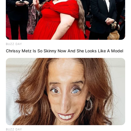
BUZZ DAY
Chrissy Metz Is So Skinny Now And She Looks Like A Model
BUZZ DAY