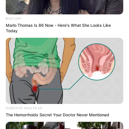
BUZZ DAY
Marlo Thomas Is 86 Now - Here's What She Looks Like
Today
DIGESTIVE HEALTH US
The Hemorrhoids Secret Your Doctor Never Mentioned
Tags
Gujarat
Gujarat News
Lord Jagannath Temple.