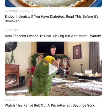
GLYCOGEN SUPPORT
Endocrinologist: If You Have Diabetes, Read This Before It's
Removed!
ભગવાન જગન્નાથની 146મી રથયાત્રાને હવે ગણતરીના
BUZZ DAY
કલાકો જ બાકી રહ્યા છે. તમામ તૈયારીઓને આખરી
Man Teaches Lesson To Seat-Kicking Kid And Mom – Watch!
ઓપ આપવામાં આવી રહ્યો છે. ત્યારે ભગવાન જગન્નાથ
પણ સરસપુર તેમના મોસાળથી નીકળીને નીજ મંદિર
પરત ફર્યા હતા. ત્યારપછી નેત્રોત્સવ વિધિ કરવા આવે
છે અને બાદમાં મંદિરમાં એક ભંડારાનું આયોજન
કરવામાં આવે છે અને જેમાં ભક્તોને ધોળી દાળ અને
કાળી રોટલીનો પ્રસાદ આપવામાં આવે છે.
BUZZ DAY
Watch This Parrot Belt Out A Pitch-Perfect Beyonce Song