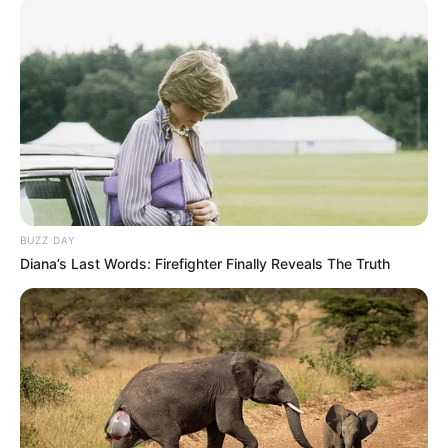
મંગળવારના રોજ શહેરની નગરચર્યાએ નીકળવાના છે.
ત્યારે ભગવાન જગન્નાથની 146મી રથયાત્રાની તમામ
તૈયારીઓને હાલ આખરી ઓપ આપવામાં આવી રહ્યો
છે.
BUZZ DAY
Diana’s Last Words: Firefighter Finally Reveals The Truth