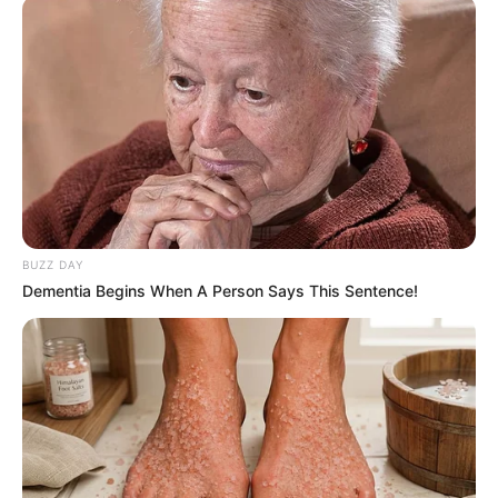
BUZZ DAY
Dementia Begins When A Person Says This Sentence!