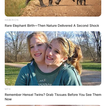
HABERION
Rare Elephant Birth—Then Nature Delivered A Second Shock
MFH
Remember Hensel Twins? Grab Tissues Before You See Them
Now