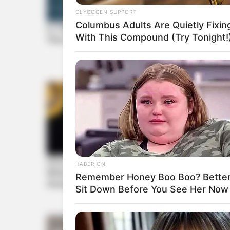
GLYCOGEN SUPPORT
Columbus Adults Are Quietly Fixi
With This Compound (Try Tonight!
HABERION
Remember Honey Boo Boo? Better
Sit Down Before You See Her Now