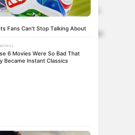
3 જિલ્લામાં રેડ એલર્ટ અને 11માં
ઓરેન્જ એલર્ટ સાથે ભારે વરસાદની
આગાહી
2 weeks ago
s Fans Can't Stop Talking About
13મા માળેથી નીચે પટકાતા 29 વર્ષીય
પૂજાનું મોત
BERRIES
2 weeks ago
se 6 Movies Were So Bad That
y Became Instant Classics