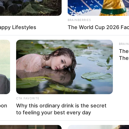
BRAINBERRIES
appy Lifestyles
The World Cup 2026 Fact
BRAIN
The
The
Politics
CTA FAVORITE
Religious
oon
Why this ordinary drink is the secret
to feeling your best every day