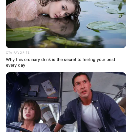
અટકાયત કરવામાં આવી હતી. જ્યારે સાંજે
મુખ્યમંત્રીની સભા સુભાનપુરા ઝાંસી કી રાણી મેદાન પર
પૂર્ણ થઈ તે સમયે ક્ષત્રિય સમાજના કેટલાક યુવાનો
દ્વારા સૂત્રોચ્ચાર કરી વિરોધ કરવાનો પ્રયત્ન કરવામાં
આવતા પોલીસ દ્વારા તેઓની અટકાયત કરવામાં આવી
હતી.
CTA FAVORITE
Why this ordinary drink is the secret to feeling your best
every day