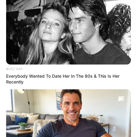
Tags
Gujarat
Gujarat News
Saurashtra
Saurashtra News
પુરુષોત્તમ રૂપાલા
અમારી યુટ્યુબ ચેનલ ને Subscribe કરો
BUZZ DAY
Everybody Wanted To Date Her In The 80s & This Is Her
Recently
Latest News
અમદાવાદમાં મેયરને જોતા જ 3 દિવસથી પાણીમાં
રહેલા લોકોનો બાટલો ફાટ્યો
2 weeks ago